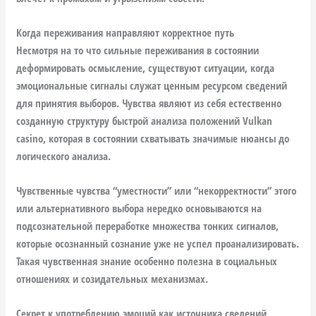
Когда переживания направляют корректное путь
Несмотря на то что сильные переживания в состоянии
деформировать осмысление, существуют ситуации, когда
эмоциональные сигналы служат ценным ресурсом сведений
для принятия выборов. Чувства являют из себя естественно
созданную структуру быстрой анализа положений Vulkan
casino, которая в состоянии схватывать значимые нюансы до
логического анализа.
Чувственные чувства “уместности” или “некорректности” этого
или альтернативного выбора нередко основываются на
подсознательной переработке множества тонких сигналов,
которые осознанный сознание уже не успел проанализировать.
Такая чувственная знание особенно полезна в социальных
отношениях и созидательных механизмах.
Секрет к употреблению эмоций как источника сведений