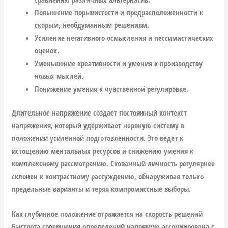
Повышение порывистости и предрасположенности к
скорым, необдуманным решениям.
Усиление негативного осмысления и пессимистических
оценок.
Уменьшение креативности и умения к производству
новых мыслей.
Понижение умения к чувственной регулировке.
Длительное напряжение создает постоянный контекст
напряжения, который удерживает нервную систему в
положении усиленной подготовленности. Это ведет к
истощению ментальных ресурсов и снижению умения к
комплексному рассмотрению. Скованный личность регулярнее
склонен к контрастному рассуждению, обнаруживая только
предельные варианты и теряя компромиссные выборы.
Как глубинное положение отражается на скорость решений
Быстрота совершения определений напрямую ассоциирована с