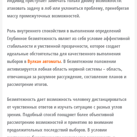
Индивид приступает замечать только двойку возможности:
атаковать задачу в лоб или уклониться проблему, пренебрегая
массу промежуточных возможностей.
Роль внутреннего спокойствия в выполнении определений
Глубинное безмятежность являет из себя условие аффективной
стабильности и умственной прозрачности, которое создает
идеальные обстоятельства для качественного выполнения
выборов в
Вулкан автоматы
. В безмятежном положении
активизируется лобная область нервной системы – область,
отвечающая за разумное рассуждение, составление планов и
рассмотрение итогов.
Безмятежность дает возможность человеку дистанцироваться
от чувственных ответов и изучать ситуацию с разных углов
зрения. Подобный способ поощряет более объективной
рассмотрению возможностей и принятию во внимание
продолжительных последствий выборов. В условии