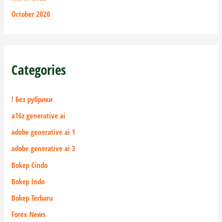
October 2020
Categories
! Без рубрики
a16z generative ai
adobe generative ai 1
adobe generative ai 3
Bokep Cindo
Bokep Indo
Bokep Terbaru
Forex News