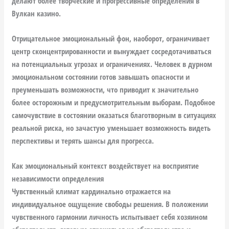
делают более творческие и прогрессивные определения в
Вулкан казино.
Отрицательное эмоциональный фон, наоборот, ограничивает
центр сконцентрированности и вынуждает сосредотачиваться
на потенциальных угрозах и ограничениях. Человек в дурном
эмоциональном состоянии готов завышать опасности и
преуменьшать возможности, что приводит к значительно
более осторожным и предусмотрительным выборам. Подобное
самочувствие в состоянии оказаться благотворным в ситуациях
реальной риска, но зачастую уменьшает возможность видеть
перспективы и терять шансы для прогресса.
Как эмоциональный контекст воздействует на восприятие
независимости определения
Чувственный климат кардинально отражается на
индивидуальное ощущение свободы решения. В положении
чувственного гармонии личность испытывает себя хозяином