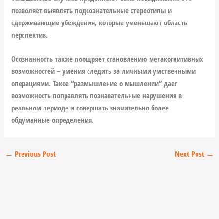
позволяет выявлять подсознательные стереотипы и
сдерживающие убеждения, которые уменьшают область
перспектив.
Осознанность также поощряет становлению метакогнитивных
возможностей – умения следить за личными умственными
операциями. Такое “размышление о мышлении” дает
возможность поправлять познавательные нарушения в
реальном периоде и совершать значительно более
обдуманные определения.
←
Previous Post
Next Post
→