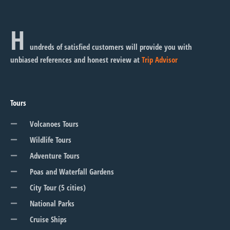
H
undreds of satisfied customers will provide you with
unbiased references and honest review at
Trip Advisor
Tours
Volcanoes Tours
Wildlife Tours
Adventure Tours
Poas and Waterfall Gardens
City Tour (5 cities)
National Parks
Cruise Ships