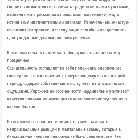
состоит в возможности различать среди ответными чувствами,
вызванными стрессом или прошлыми повреждениями, и
истинными инстинктивными знаками. Изначальные зачастую
искажают восприятие, последующие способны предоставить
ценную данные для выполнения решений.
Как внимательность помогает обнаруживать альтернативу
прозрачнее
Сознательность составляет из себя положение энергичного,
свободного сосредоточения к совершающемуся в настоящий
период, содержа собственные мысли, чувства и физические
ощущения. Упражнение осознанности кардинально усиливает
качество понимания имеющихся альтернатив определения в
казино Вулкан.
В состоянии осознанности личность умеет замечать
непроизвольные реакции и ментальные схемы, которые в
большинстве случаев продолжают быть невидимыми. Это