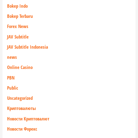
Bokep Indo
Bokep Terbaru
Forex News
JAV Subtitle
JAV Subtitle Indonesia
news
Online Casino
PBN
Public
Uncategorized
Криптовалюты
Новости Криптовалют
Новости Форекс