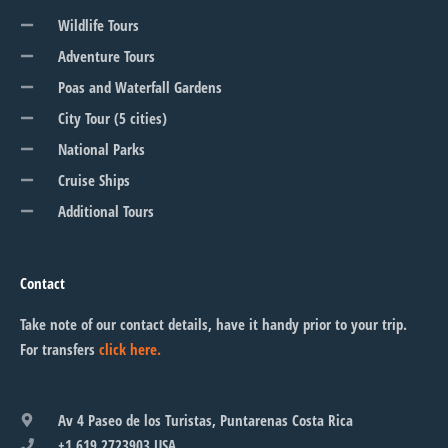
Wildlife Tours
Adventure Tours
Poas and Waterfall Gardens
City Tour (5 cities)
National Parks
Cruise Ships
Additional Tours
Contact
Take note of our contact details, have it handy prior to your trip.
For transfers
click here.
Av 4 Paseo de los Turistas, Puntarenas Costa Rica
+1 619 2723903 USA