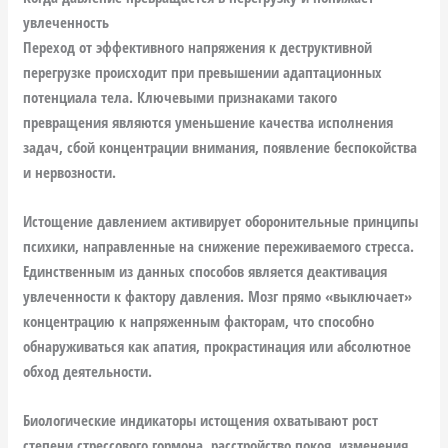
увлеченность
Переход от эффективного напряжения к деструктивной
перегрузке происходит при превышении адаптационных
потенциала тела. Ключевыми признаками такого
превращения являются уменьшение качества исполнения
задач, сбой концентрации внимания, появление беспокойства
и нервозности.
Истощение давлением активирует оборонительные принципы
психики, направленные на снижение переживаемого стресса.
Единственным из данных способов является деактивация
увлеченности к фактору давления. Мозг прямо «выключает»
концентрацию к напряженным факторам, что способно
обнаруживаться как апатия, прокрастинация или абсолютное
обход деятельности.
Биологические индикаторы истощения охватывают рост
степени стрессового гормона, расстройство покоя, изменения