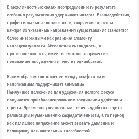
В межличностных связях неопределенность результата
особенно результативно удерживает интерес. Взаимодействия,
профессиональные возможности, творческие проекты –
каждая из указанные направления существования становятся
более интересными как раз из-за элементу
непредсказуемости. Абсолютная очевидность, в
противоположность, имеет возможность привести к
понижению побуждения и чувству однообразия.
Каким образом соотношение между комфортом и
напряжением поддерживает внимание
Наилучшее положение для удержания долгого фокуса
получается при сбалансированном соединении удобства и
стресса. Чрезмерно увеличенный степень удобства ведет к
релаксации и уменьшению сосредоточенности, в то период
как излишнее напряжение может вызвать давление и
блокировку познавательных способностей.