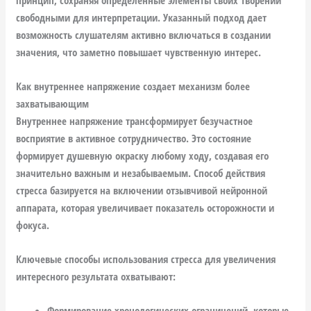
свободными для интерпретации. Указанный подход дает
возможность слушателям активно включаться в создании
значения, что заметно повышает чувственную интерес.
Как внутреннее напряжение создает механизм более
захватывающим
Внутреннее напряжение трансформирует безучастное
восприятие в активное сотрудничество. Это состояние
формирует душевную окраску любому ходу, создавая его
значительно важным и незабываемым. Способ действия
стресса базируется на включении отзывчивой нейронной
аппарата, которая увеличивает показатель осторожности и
фокуса.
Ключевые способы использования стресса для увеличения
интересного результата охватывают:
Формирование хронологических ограничений, которые