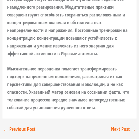
немедленного реагирования. Медитативные практики
совершенствуют способность сохраняться расположенным и
концентрированным включая в обстоятельствах
неопределенности и напряжения. Постоянные тренировки на
концентрацию концентрации повышают устойчивость к
напряжению и умение извлекать из него энергию для
эффективной активности в Игровые автоматы.
Мыслительное переоценка помогает трансформировать
подход к напряженным положениям, рассматривая их как
перспективы для совершенствования и эволюции, а не как
опасности. Указанный метод основан на осознании факта, что
толкование процессов нередко значимее непосредственных
событий для установления душевного ответа.
←
Previous Post
Next Post
→