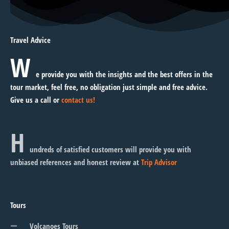
Travel Advice
W
e provide you with the insights and the best offers in the
tour market, feel free, no obligation just simple and free advice.
Give us a call or
contact us!
H
undreds of satisfied customers will provide you with
unbiased references and honest review at
Trip Advisor
Tours
Volcanoes Tours