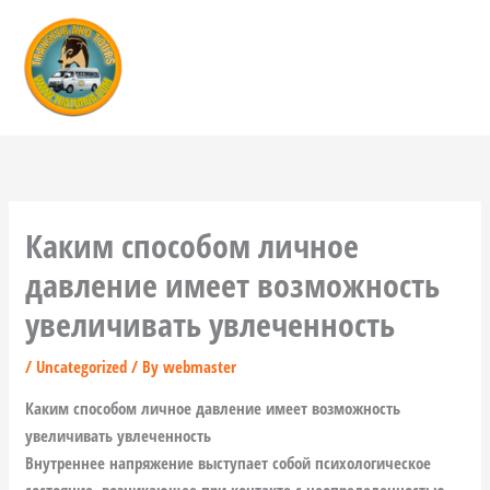
Skip
to
content
Каким способом личное
давление имеет возможность
увеличивать увлеченность
/
Uncategorized
/ By
webmaster
Каким способом личное давление имеет возможность
увеличивать увлеченность
Внутреннее напряжение выступает собой психологическое
состояние, возникающее при контакте с неопределенностью,