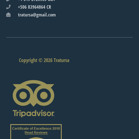
+506 83964864 CR
tratursa@gmail.com
Copyright © 2026 Tratursa