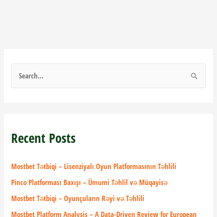
S
e
a
r
Recent Posts
c
h
f
Mostbet Tətbiqi – Lisenziyalı Oyun Platformasının Təhlili
o
Pinco Platforması Baxışı – Ümumi Təhlil və Müqayisə
r
Mostbet Tətbiqi – Oyunçuların Rəyi və Təhlili
:
Mostbet Platform Analysis – A Data-Driven Review for European