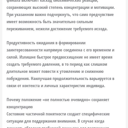
сохраняющих высокий степень концентрации и мотивации.
При указанном важно подчеркнуть, что само предчувствие
имеет возможность быть значительно сильным
переживанием, нежели достижение требуемого исхода.
Продуктивность ожидания в формировании
заинтересованности напрямую соединена с его временем и
силой. Излишне быстрое предвосхищение не имеет время
создать требуемого давления, в то период как слишком
длительное может повести к утомлению и снижению
побуждения. Наилучшая продолжительность варьируется в
связи от контекста и личных характеристик индивида.
Почему положение «не полностью очевидно» сохраняет
концентрацию
Состояние частичной понятности создает специфические
ситуации для поддержания внимания. В случае когда
личность обладает требуемой данными для постижения