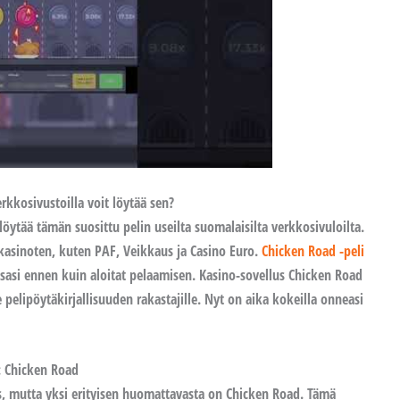
rkkosivustoilla voit löytää sen?
löytää tämän suosittu pelin useilta suomalaisilta verkkosivuloilta.
tikasinoten, kuten PAF, Veikkaus ja Casino Euro.
Chicken Road -peli
ssasi ennen kuin aloitat pelaamisen. Kasino-sovellus Chicken Road
e pelipöytäkirjallisuuden rakastajille. Nyt on aika kokeilla onneasi
: Chicken Road
, mutta yksi erityisen huomattavasta on Chicken Road. Tämä