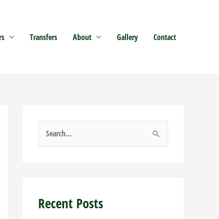
rs
Transfers
About
Gallery
Contact
S
e
a
r
c
Recent Posts
h