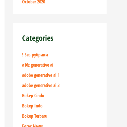
October 2020
Categories
! Без рубрики
a16z generative ai
adobe generative ai 1
adobe generative ai 3
Bokep Cindo
Bokep Indo
Bokep Terbaru
Forex News