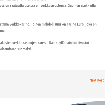
ota on saatavilla useissa eri verkkosivustoissa. Suomen asukkailla
istama verkkokasino. Toinen mahdollisuus on Casino Euro, joka on
ana.
laisten verkkokasinojen kanssa. Kaikki yllämainitut sivustot
 pelaamiseen suomeksi.
Next Post