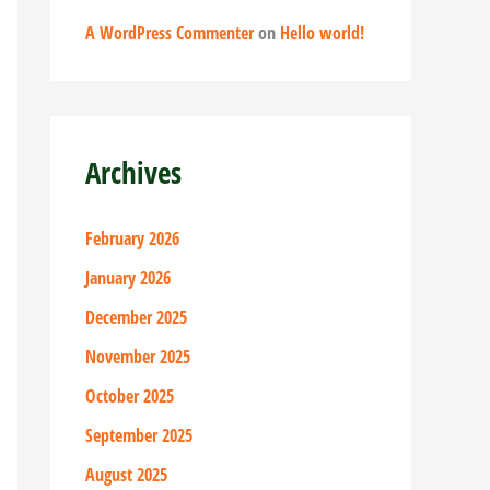
A WordPress Commenter
on
Hello world!
Archives
February 2026
January 2026
December 2025
November 2025
October 2025
September 2025
August 2025