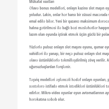
Mükafat vaxtları
Əlavə bonus modelləri, onlayn kazino slot maşın oyu
yoludur. Lakin, onlar hər hansı bir xüsusi macərada 
emal edilə bilər. Yeni bir qazancı maksimum dərəcə
halına gətirilməsi ilə bağlı bəzi məsləhətlər haqq
lazım olan oyunda iştirak etmək üçün güclü bir po
Yüzlərlə pulsuz onlayn slot maşını oyunu, qumar oy
vahidləri ilə yanaşı, bir neçə pulsuz onlayn slot m
əlavə üstünlüklərlə təkmilləşdirilmiş zövq verilir. 
uğursuzluqlardan fərqlənir.
Təşviq modelləri əyləncəli hədəf onlayn oyunları, pu
xəstələrə istifadə etmək istədikləri üstünlükləri 
edirlər. Mikro-video oyunlar oyun avtomatlarının ay
hərəkatına səbəb olur.