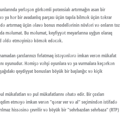
nlarında yerləşən görkəmli potensialı artırmağın asan bir
və ya hər bir avadanlıq parçası üçün tapıla bilmək üçün təkrar
də artırmaq üçün əlavə bonus modellərinin növləri və onların toz
ında məlumat. Bu məlumat, keyfiyyət meyarlarına uyğun olaraq
lad əldə etməyinizə kömək edəcək.
namadan çarxlarınızı fırlatmaq istəyənlərə imkan verən mükafat
aşını oyunudur. Həmişə vəhşi oyunlara və ya vurmalara keçərkən
Aşağıdakı qeydiyyat bonusları böyük bir başlanğıc və kiçik
l mükafatları və pul mükafatlarını əhatə edir. Bir çoxları
təqdim etməyə imkan verən "qərar ver və al" seçimindən istifadə
rılmaz hissəsinə çevrilir və böyük bir "sehrbazdan sehrbaza" (RTP)