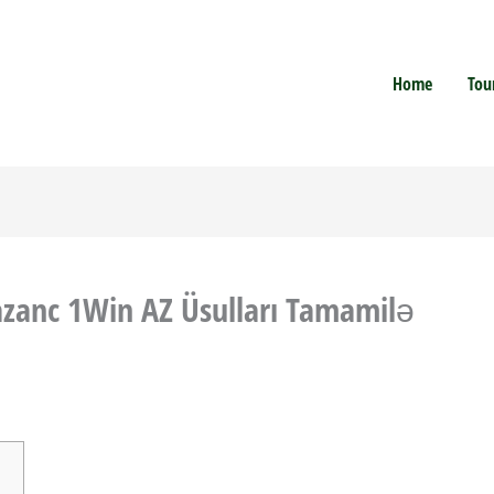
Home
Tou
azanc 1Win AZ Üsulları Tamamilə