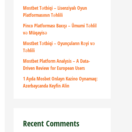
f
Mostbet Tətbiqi – Lisenziyalı Oyun
Platformasının Təhlili
o
r
Pinco Platforması Baxışı – Ümumi Təhlil
və Müqayisə
:
Mostbet Tətbiqi – Oyunçuların Rəyi və
Təhlili
Mostbet Platform Analysis – A Data-
Driven Review for European Users
1 Ayda Mosbet Onlayn Kazino Oynamaq:
Azerbaycanda Keyfin Alin
Recent Comments