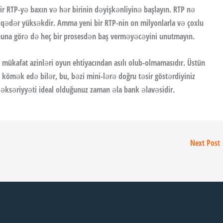
r RTP-yə baxın və hər birinin dəyişkənliyinə başlayın. RTP nə
o qədər yüksəkdir. Amma yeni bir RTP-nin on milyonlarla və çoxlu
ə buna görə də heç bir prosesdən baş verməyəcəyini unutmayın.
mükafat azinləri oyun ehtiyacından asılı olub-olmamasıdır. Üstün
a kömək edə bilər, bu, bəzi mini-lərə doğru təsir göstərdiyiniz
 əksəriyyəti ideal olduğunuz zaman əla bank əlavəsidir.
Next Post