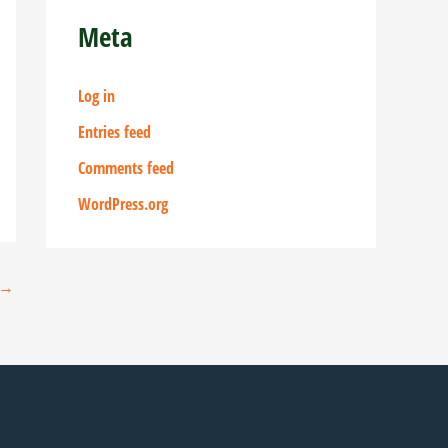
Meta
Log in
Entries feed
Comments feed
WordPress.org
→