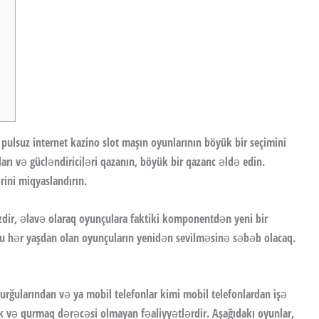
ulsuz internet kazino slot maşın oyunlarının böyük bir seçimini
rı və gücləndiriciləri qazanın, böyük bir qazanc əldə edin.
ərini miqyaslandırın.
sizdir, əlavə olaraq oyunçulara faktiki komponentdən yeni bir
u hər yaşdan olan oyunçuların yenidən sevilməsinə səbəb olacaq.
urğularından və ya mobil telefonlar kimi mobil telefonlardan işə
k və qurmaq dərəcəsi olmayan fəaliyyətlərdir. Aşağıdakı oyunlar,