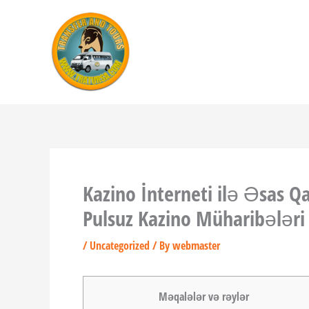
Skip
to
content
Kazino İnterneti ilə Əsas Q
Pulsuz Kazino Müharibələri
/
Uncategorized
/ By
webmaster
Məqalələr və rəylər