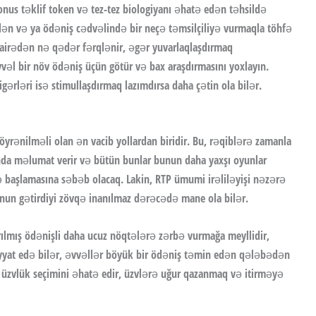
bonus təklif token və tez-tez biologiyanı əhatə edən təhsildə
ən və ya ödəniş cədvəlində bir neçə təmsilçiliyə vurmaqla töhfə
 dairədən nə qədər fərqlənir, əgər yuvarlaqlaşdırmaq
əl bir növ ödəniş üçün götür və bax araşdırmasını yoxlayın.
ərləri isə stimullaşdırmaq lazımdırsa daha çətin ola bilər.
öyrənilməli olan ən vacib yollardan biridir. Bu, rəqiblərə zamanla
ında məlumat verir və bütün bunlar bunun daha yaxşı oyunlar
 başlamasına səbəb olacaq. Lakin, RTP ümumi irəliləyişi nəzərə
runun gətirdiyi zövqə inanılmaz dərəcədə mane ola bilər.
ırılmış ödənişli daha ucuz nöqtələrə zərbə vurmağa meyllidir,
yyat edə bilər, əvvəllər böyük bir ödəniş təmin edən qələbədən
 üzvlük seçimini əhatə edir, üzvlərə uğur qazanmaq və itirməyə