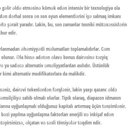
və gəlir əldə etməsinə kömək edən intensiv bir texnologiya ola
indən dərhal sonra ən son oyun elementlərini işə salmaq imkanı
ə şərait yaradır. Lakin, bu, son zamanlar texniki mütəxəssislərin
bur edir.
ırlanmadan əhəmiyyətli məlumatları toplamalıdırlar. Cəm
m olunur. Əla hissə adətən əlavə bonus dairəsinə təzyiq
ə ya sadəcə alternativ əməliyyatlardan asılıdır. Üstünlük
 kimi alternativ modifikatorlara da malikdir.
əniz, dairəvi tokenlərdən fərqlənir, lakin yaxşı qazanc əldə
msilçiliyə sahib olmalı olurlar. Tipik olaraq, diapazon idmanın
larına uyğunlaşmalı olduğunuz kapitalı artırmaq üçün tənzimlənir.
bəzi yayılma uyğunlaşma faktorları enerjili və inkişaf edən
əyirsinizsə, əlçatan və səsli tövsiyələr təqdim edir.