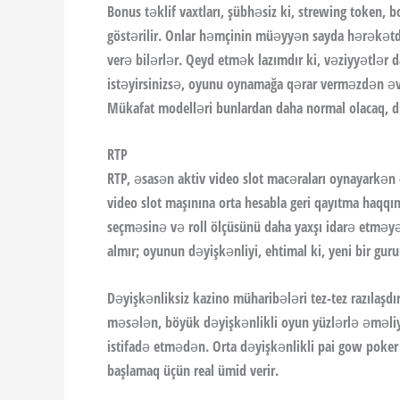
Bonus təklif vaxtları, şübhəsiz ki, strewing token, 
göstərilir. Onlar həmçinin müəyyən sayda hərəkətd
verə bilərlər. Qeyd etmək lazımdır ki, vəziyyətlər
istəyirsinizsə, oyunu oynamağa qərar verməzdən əvv
Mükafat modelləri bunlardan daha normal olacaq, dig
RTP
RTP, əsasən aktiv video slot macəraları oynayarkən 
video slot maşınına orta hesabla geri qayıtma haqq
seçməsinə və roll ölçüsünü daha yaxşı idarə etməyə
almır; oyunun dəyişkənliyi, ehtimal ki, yeni bir gu
Dəyişkənliksiz kazino müharibələri tez-tez razılaşd
məsələn, böyük dəyişkənlikli oyun yüzlərlə əməli
istifadə etmədən. Orta dəyişkənlikli pai gow poker
başlamaq üçün real ümid verir.