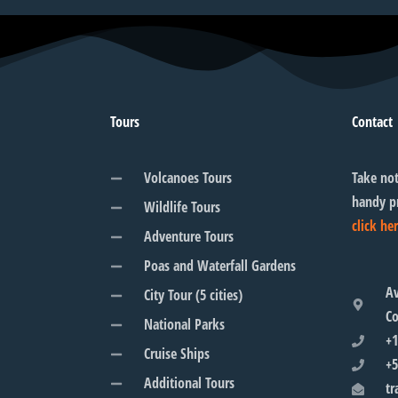
Tours
Contact
Volcanoes Tours
Take not
handy pr
Wildlife Tours
click her
Adventure Tours
Poas and Waterfall Gardens
Av
City Tour (5 cities)
Co
National Parks
+1
Cruise Ships
+5
Additional Tours
tr