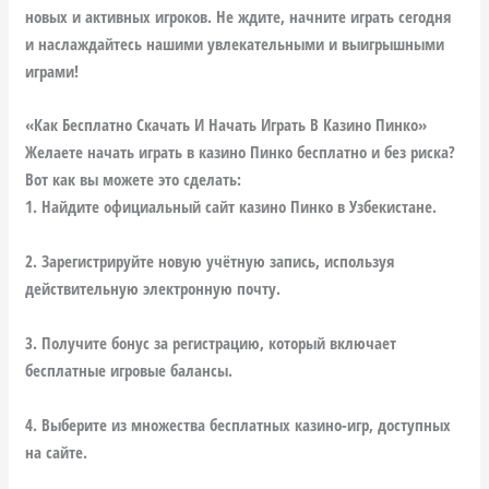
новых и активных игроков. Не ждите, начните играть сегодня
и наслаждайтесь нашими увлекательными и выигрышными
играми!
«Как Бесплатно Скачать И Начать Играть В Казино Пинко»
Желаете начать играть в казино
Пинко
бесплатно и без риска?
Вот как вы можете это сделать:
1. Найдите официальный сайт казино
Пинко
в Узбекистане.
2. Зарегистрируйте новую учётную запись, используя
действительную электронную почту.
3. Получите бонус за регистрацию, который включает
бесплатные игровые балансы.
4. Выберите из множества бесплатных казино-игр, доступных
на сайте.