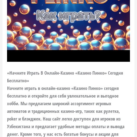
«Начните Играть В Онлайн-Казино «Казино Пинко» Сегодня
Бесплатно»
Начните играть в онлайн-казино «Казино Пинко» сегодня
бесплатно и откройте для себя увлекательное и выгодное
хобби. Мы предлагаем широкий ассортимент игровых
автоматов и традиционных казино-игр, таких как рулетка,
poker и блэкджек. Наш сайт легко доступен для игроков из
Узбекистана и предлагает удобные методы оплаты и вывода
денег. Кроме того, у нас есть богатые бонусы и акции для