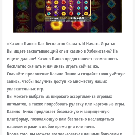
«Казино Пинко: Как Бесплатно Скачать И Начать Играть»
Вы ищете захватывающий опыт казино в Узбекистане? Не
ищите дальше! Казино Пинко предоставляет возможность
бесплатно скачать и начинать играть сейчас же.
Скачайте приложение Казино Пинко и создайте свою учётную
запись, чтобы получить доступ ко множеству наших
увлекательных игр.
Вы можете выбрать из широкого ассортимента игровых
автоматов, а также попробовать рулетку или карточные игры.
Казино Пинко предлагает безопасную и защищённую
платформу, позволяющую вам бесплатно наслаждаться
нашими играми в любое время дня или ночи.
Кроме того, вы можете воспользоваться нашими бонусами и