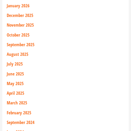
January 2026
December 2025
November 2025
October 2025
September 2025
August 2025
July 2025
June 2025
May 2025
April 2025
March 2025
February 2025
September 2024