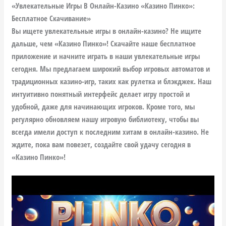
«Увлекательные Игры В Онлайн-Казино «Казино Пинко»:
Бесплатное Скачивание»
Вы ищете увлекательные игры в онлайн-казино? Не ищите
дальше, чем «Казино Пинко»! Скачайте наше бесплатное
приложение и начните играть в наши увлекательные игры
сегодня. Мы предлагаем широкий выбор игровых автоматов и
традиционных казино-игр, таких как рулетка и блэкджек. Наш
интуитивно понятный интерфейс делает игру простой и
удобной, даже для начинающих игроков. Кроме того, мы
регулярно обновляем нашу игровую библиотеку, чтобы вы
всегда имели доступ к последним хитам в онлайн-казино. Не
ждите, пока вам повезет, создайте свой удачу сегодня в
«Казино Пинко»!