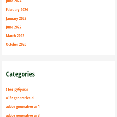
June 2024
February 2024
January 2023
June 2022
March 2022
October 2020
Categories
! Без рубрики
a16z generative ai
adobe generative ai 1
adobe generative ai 3