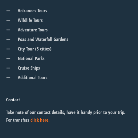
Volcanoes Tours
Wildlife Tours
Adventure Tours
Poas and Waterfall Gardens
City Tour (5 cities)
National Parks
Cruise Ships
Additional Tours
Contact
Take note of our contact details, have it handy prior to your trip.
For transfers
click here.