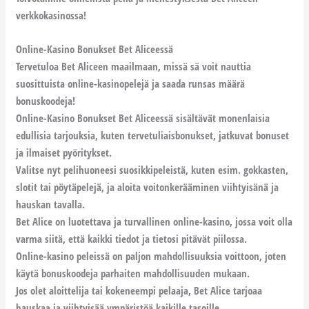
verkkokasinossa!
Online-Kasino Bonukset Bet Aliceessä
Tervetuloa Bet Aliceen maailmaan, missä sä voit nauttia
suosittuista online-kasinopelejä ja saada runsas määrä
bonuskoodeja!
Online-Kasino Bonukset Bet Aliceessä sisältävät monenlaisia
edullisia tarjouksia, kuten tervetuliaisbonukset, jatkuvat bonuset
ja ilmaiset pyöritykset.
Valitse nyt pelihuoneesi suosikkipeleistä, kuten esim. gokkasten,
slotit tai pöytäpelejä, ja aloita voitonkerääminen viihtyisänä ja
hauskan tavalla.
Bet Alice on luotettava ja turvallinen online-kasino, jossa voit olla
varma siitä, että kaikki tiedot ja tietosi pitävät piilossa.
Online-kasino peleissä on paljon mahdollisuuksia voittoon, joten
käytä bonuskoodeja parhaiten mahdollisuuden mukaan.
Jos olet aloittelija tai kokeneempi pelaaja, Bet Alice tarjoaa
hauskaa ja viihtyisää ympäristöä kaikille tasoille.