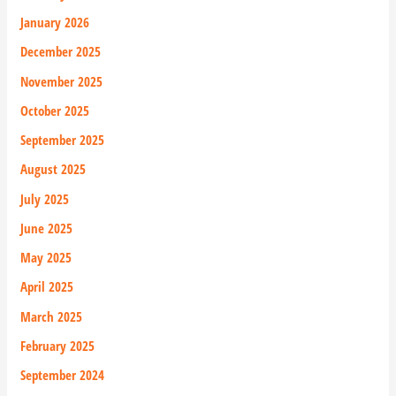
January 2026
December 2025
November 2025
October 2025
September 2025
August 2025
July 2025
June 2025
May 2025
April 2025
March 2025
February 2025
September 2024