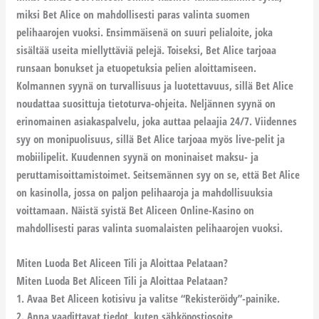
miksi Bet Alice on mahdollisesti paras valinta suomen
pelihaarojen vuoksi. Ensimmäisenä on suuri pelialoite, joka
sisältää useita miellyttäviä pelejä. Toiseksi, Bet Alice tarjoaa
runsaan bonukset ja etuopetuksia pelien aloittamiseen.
Kolmannen syynä on turvallisuus ja luotettavuus, sillä Bet Alice
noudattaa suosittuja tietoturva-ohjeita. Neljännen syynä on
erinomainen asiakaspalvelu, joka auttaa pelaajia 24/7. Viidennes
syy on monipuolisuus, sillä Bet Alice tarjoaa myös live-pelit ja
mobiilipelit. Kuudennen syynä on moninaiset maksu- ja
peruttamisoittamistoimet. Seitsemännen syy on se, että Bet Alice
on kasinolla, jossa on paljon pelihaaroja ja mahdollisuuksia
voittamaan. Näistä syistä Bet Aliceen Online-Kasino on
mahdollisesti paras valinta suomalaisten pelihaarojen vuoksi.
Miten Luoda Bet Aliceen Tili ja Aloittaa Pelataan?
Miten Luoda Bet Aliceen Tili ja Aloittaa Pelataan?
1. Avaa Bet Aliceen kotisivu ja valitse “Rekisteröidy”-painike.
2. Anna vaadittavat tiedot, kuten sähköpostiosoite,