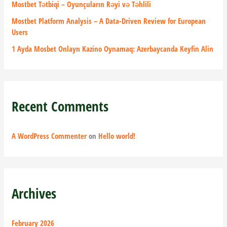
Mostbet Tətbiqi – Oyunçuların Rəyi və Təhlili
:
Mostbet Platform Analysis – A Data-Driven Review for European
Users
1 Ayda Mosbet Onlayn Kazino Oynamaq: Azerbaycanda Keyfin Alin
Recent Comments
A WordPress Commenter
on
Hello world!
Archives
February 2026