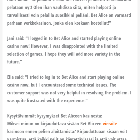
pelataan nyt! Olen ihan vauhdissa siitä, miten helposti ja
turvallisesti voin pelailla suosikkini peliäni. Bet Alice on varmasti
parhaan verkkokasinon, jonka olen koskaan koetellut!”
Jani said: “I logged in to Bet Alice and started playing online
casino now! However, I was disappointed with the limited
selection of games. I hope they will add more variety in the
future.”
Ella said: “I tried to log in to Bet Alice and start playing online
casino now, but I encountered some technical issues. The
customer support was not very helpful in resolving the problem. I
was quite frustrated with the experience.”
Kysyttävimmät kysymykset Bet Aliceen kasinosta:
Miksei minun on kirjauduttava sisään Bet Aliceen
vieraile
kasinoon ennen pelien aloittamista?
Kirjauduttuaan sisään voit
varmistua, että kaikki pelit on käytettävissäsi ja että voit ottaa