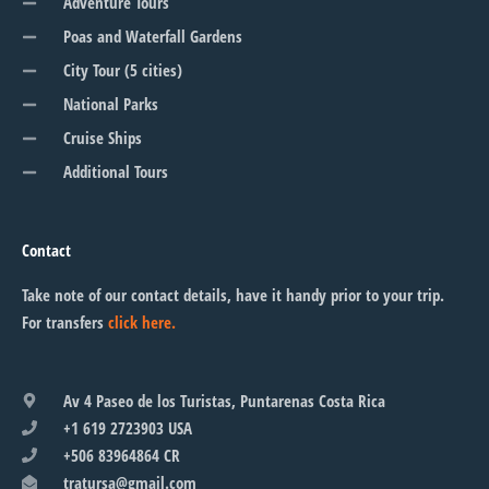
Adventure Tours
Poas and Waterfall Gardens
City Tour (5 cities)
National Parks
Cruise Ships
Additional Tours
Contact
Take note of our contact details, have it handy prior to your trip.
For transfers
click here.
Av 4 Paseo de los Turistas, Puntarenas Costa Rica
+1 619 2723903 USA
+506 83964864 CR
tratursa@gmail.com