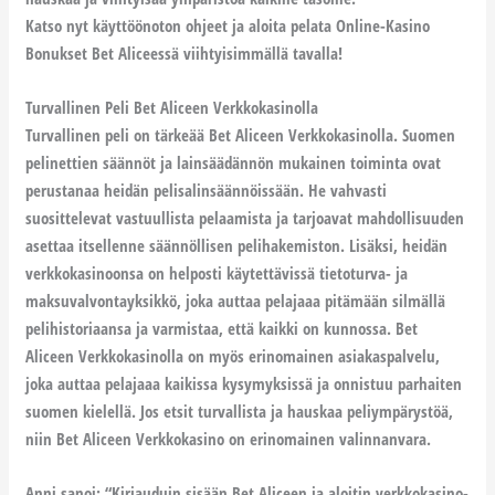
Katso nyt käyttöönoton ohjeet ja aloita pelata Online-Kasino
Bonukset Bet Aliceessä viihtyisimmällä tavalla!
Turvallinen Peli Bet Aliceen Verkkokasinolla
Turvallinen peli on tärkeää Bet Aliceen Verkkokasinolla. Suomen
pelinettien säännöt ja lainsäädännön mukainen toiminta ovat
perustanaa heidän pelisalinsäännöissään. He vahvasti
suosittelevat vastuullista pelaamista ja tarjoavat mahdollisuuden
asettaa itsellenne säännöllisen pelihakemiston. Lisäksi, heidän
verkkokasinoonsa on helposti käytettävissä tietoturva- ja
maksuvalvontayksikkö, joka auttaa pelajaaa pitämään silmällä
pelihistoriaansa ja varmistaa, että kaikki on kunnossa. Bet
Aliceen Verkkokasinolla on myös erinomainen asiakaspalvelu,
joka auttaa pelajaaa kaikissa kysymyksissä ja onnistuu parhaiten
suomen kielellä. Jos etsit turvallista ja hauskaa peliympärystöä,
niin Bet Aliceen Verkkokasino on erinomainen valinnanvara.
Anni sanoi: “Kirjauduin sisään Bet Aliceen ja aloitin verkkokasino-