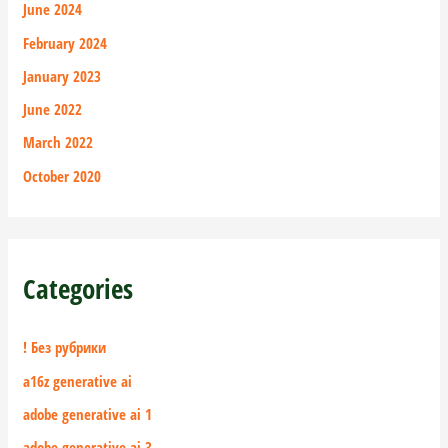
June 2024
February 2024
January 2023
June 2022
March 2022
October 2020
Categories
! Без рубрики
a16z generative ai
adobe generative ai 1
adobe generative ai 3