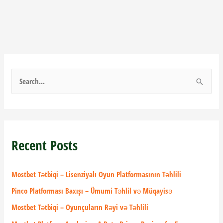
S
e
a
r
Recent Posts
c
h
f
Mostbet Tətbiqi – Lisenziyalı Oyun Platformasının Təhlili
o
Pinco Platforması Baxışı – Ümumi Təhlil və Müqayisə
r
Mostbet Tətbiqi – Oyunçuların Rəyi və Təhlili
: