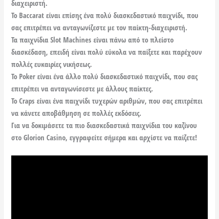
διαχειριστή.
Το Baccarat είναι επίσης ένα πολύ διασκεδαστικό παιχνίδι, που
σας επιτρέπει να ανταγωνίζεστε με τον παίκτη-διαχειριστή.
Τα παιχνίδια Slot Machines είναι πάνω από το πλείστο
διασκέδαση, επειδή είναι πολύ εύκολα να παίξετε και παρέχουν
πολλές ευκαιρίες νικήσεως.
Το Poker είναι ένα άλλο πολύ διασκεδαστικό παιχνίδι, που σας
επιτρέπει να ανταγωνίσεστε με άλλους παίκτες.
Το Craps είναι ένα παιχνίδι τυχερών αριθμών, που σας επιτρέπει
να κάνετε αποβάθμηση σε πολλές εκδόσεις.
Για να δοκιμάσετε τα πιο διασκεδαστικά παιχνίδια του καζίνου
στο Glorion Casino, εγγραφείτε σήμερα και αρχίστε να παίζετε!