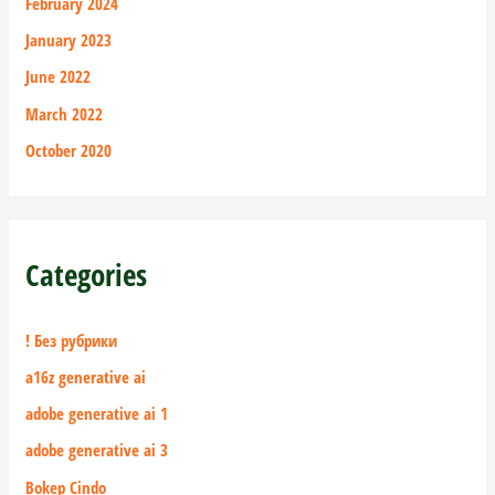
February 2024
January 2023
June 2022
March 2022
October 2020
Categories
! Без рубрики
a16z generative ai
adobe generative ai 1
adobe generative ai 3
Bokep Cindo