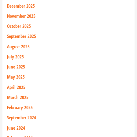
December 2025
November 2025
October 2025
September 2025
August 2025
July 2025
June 2025
May 2025
April 2025
March 2025
February 2025
September 2024
June 2024