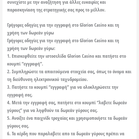
συνεχίστε με την αναζήτηση για άλλες ευκαιρίες και
παρασκηνίαση της στρατηγικής σας προς το μέλλον.
Γρήγορες οδηγίες για την εγγραφή στο Glorion Casino και τη
χρήση των δωρεάν γύρω
Γρήγορες οδηγίες για την εγγραφή στο Glorion Casino και τη
χρήση των δωρεάν γύρω:
1. Επισκεφθείτε την ιστοσελίδα Glorion Casino και πατήστε στο
κουμπί “εγγραφή”.
2. Συμπληρώστε τα απαιτούμενα στοιχεία σας, όπως το όνομα και
τη διεύθυνση ηλεκτρονικού ταχυδρομείου.
3. Πατήστε το κουμπί “εγγραφή” για να ολοκληρώσετε την
εγγραφή σας.
4. Μετά την εγγραφή σας, πατήστε στο κουμπί “λαβετε δωρεάν
γύρους” για να ληφθούν τα δωρεάν γύρους σας.
5. Ανοίξτε ένα παιχνίδι τροχαίας και χρησιμοποιήστε τα δωρεάν
γύρους σας.
6. Τα κέρδη που παραλαβετε απο τα δωρεάν γύρους πρέπει να