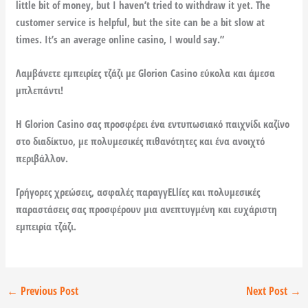
little bit of money, but I haven’t tried to withdraw it yet. The
customer service is helpful, but the site can be a bit slow at
times. It’s an average online casino, I would say.”
Λαμβάνετε εμπειρίες τζάζι με Glorion Casino εύκολα και άμεσα
μπλεπάντι!
Η Glorion Casino σας προσφέρει ένα εντυπωσιακό παιχνίδι καζίνο
στο διαδίκτυο, με πολυμεσικές πιθανότητες και ένα ανοιχτό
περιβάλλον.
Γρήγορες χρεώσεις, ασφαλές παραγγELlíες και πολυμεσικές
παραστάσεις σας προσφέρουν μια ανεπτυγμένη και ευχάριστη
εμπειρία τζάζι.
←
Previous Post
Next Post
→