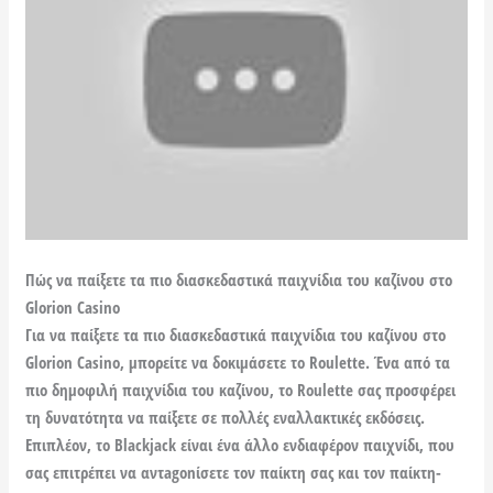
Πώς να παίξετε τα πιο διασκεδαστικά παιχνίδια του καζίνου στο
Glorion Casino
Για να παίξετε τα πιο διασκεδαστικά παιχνίδια του καζίνου στο
Glorion Casino, μπορείτε να δοκιμάσετε το Roulette. Ένα από τα
πιο δημοφιλή παιχνίδια του καζίνου, το Roulette σας προσφέρει
τη δυνατότητα να παίξετε σε πολλές εναλλακτικές εκδόσεις.
Επιπλέον, το Blackjack είναι ένα άλλο ενδιαφέρον παιχνίδι, που
σας επιτρέπει να αντagonίσετε τον παίκτη σας και τον παίκτη-