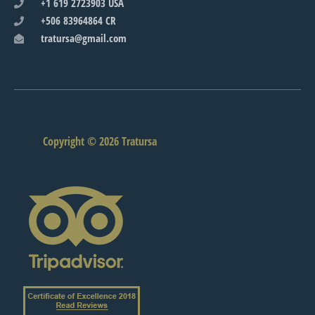
+1 619 2723903 USA
+506 83964864 CR
tratursa@gmail.com
Copyright © 2026 Tratursa