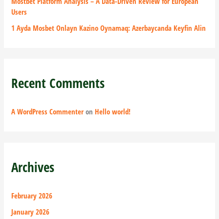
Mostbet Platform Analysis – A Data-Driven Review for European
Users
1 Ayda Mosbet Onlayn Kazino Oynamaq: Azerbaycanda Keyfin Alin
Recent Comments
A WordPress Commenter
on
Hello world!
Archives
February 2026
January 2026