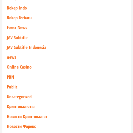
Bokep Indo
Bokep Terbaru
Forex News
JAV Subtitle
JAV Subtitle Indonesia
news
Online Casino
PBN
Public
Uncategorized
Криптовалюты
Новости Криптовалют
Новости Форекс