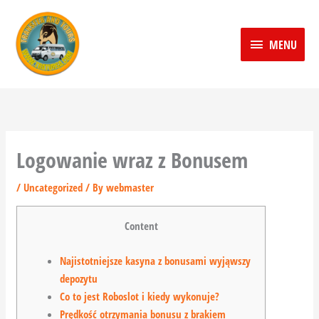
Skip
MENU
to
content
MENU
Logowanie wraz z Bonusem
/
Uncategorized
/ By
webmaster
Content
Najistotniejsze kasyna z bonusami wyjąwszy
depozytu
Co to jest Roboslot i kiedy wykonuje?
Prędkość otrzymania bonusu z brakiem