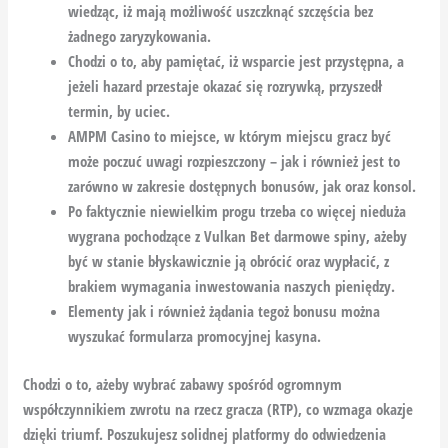
wiedząc, iż mają możliwość uszczknąć szczęścia bez
żadnego zaryzykowania.
Chodzi o to, aby pamiętać, iż wsparcie jest przystępna, a
jeżeli hazard przestaje okazać się rozrywką, przyszedł
termin, by uciec.
AMPM Casino to miejsce, w którym miejscu gracz być
może poczuć uwagi rozpieszczony – jak i również jest to
zarówno w zakresie dostępnych bonusów, jak oraz konsol.
Po faktycznie niewielkim progu trzeba co więcej nieduża
wygrana pochodzące z Vulkan Bet darmowe spiny, ażeby
być w stanie błyskawicznie ją obrócić oraz wypłacić, z
brakiem wymagania inwestowania naszych pieniędzy.
Elementy jak i również żądania tegoż bonusu można
wyszukać formularza promocyjnej kasyna.
Chodzi o to, ażeby wybrać zabawy spośród ogromnym
współczynnikiem zwrotu na rzecz gracza (RTP), co wzmaga okazje
dzięki triumf. Poszukujesz solidnej platformy do odwiedzenia