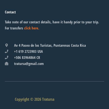
Contact
Take note of our contact details, have it handy prior to your trip.
For transfers
click here.
Av 4 Paseo de los Turistas, Puntarenas Costa Rica
+1 619 2723903 USA
+506 83964864 CR
tratursa@gmail.com
Copyright © 2026 Tratursa