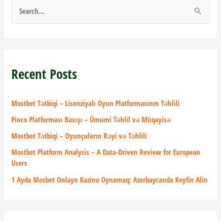
S
e
a
r
Recent Posts
c
h
f
Mostbet Tətbiqi – Lisenziyalı Oyun Platformasının Təhlili
o
Pinco Platforması Baxışı – Ümumi Təhlil və Müqayisə
r
Mostbet Tətbiqi – Oyunçuların Rəyi və Təhlili
:
Mostbet Platform Analysis – A Data-Driven Review for European
Users
1 Ayda Mosbet Onlayn Kazino Oynamaq: Azerbaycanda Keyfin Alin