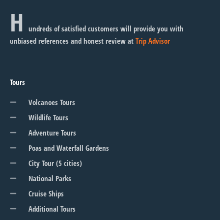
H
undreds of satisfied customers will provide you with
unbiased references and honest review at
Trip Advisor
Tours
Volcanoes Tours
Wildlife Tours
Adventure Tours
Poas and Waterfall Gardens
City Tour (5 cities)
National Parks
Cruise Ships
Additional Tours