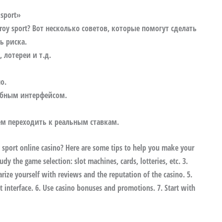
 sport»
oy sport? Вот несколько советов, которые помогут сделать
ь риска.
 лотереи и т.д.
о.
обным интерфейсом.
ем переходить к реальным ставкам.
y sport online casino? Here are some tips to help you make your
udy the game selection: slot machines, cards, lotteries, etc. 3.
rize yourself with reviews and the reputation of the casino. 5.
 interface. 6. Use casino bonuses and promotions. 7. Start with