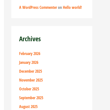
A WordPress Commenter
on
Hello world!
Archives
February 2026
January 2026
December 2025
November 2025
October 2025
September 2025
August 2025