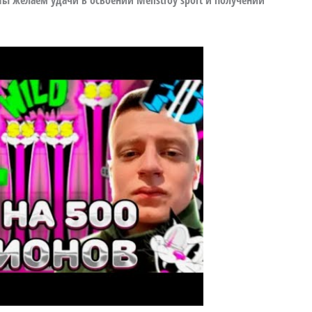
желаем удачи в освоении Mellstroy sport и получении