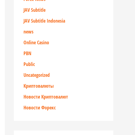
JAV Subtitle
JAV Subtitle Indonesia
news
Online Casino
PBN
Public
Uncategorized
Криптовалюты
Новости Криптовалют
Новости Форекс