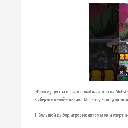
«Преимущества игры в онлайн-казино на Mellstr
Выберите онлайн-казино Mellstroy sport для иг
1. Большой выбор игровых автоматов и азартны