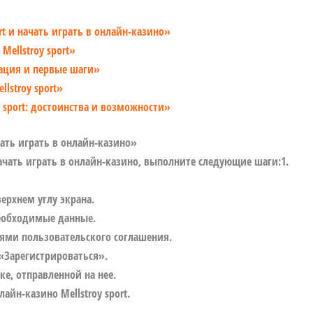
rt и начать играть в онлайн-казино»
Mellstroy sport»
трация и первые шаги»
lstroy sport»
 sport: достоинства и возможности»
ачать играть в онлайн-казино»
начать играть в онлайн-казино, выполните следующие шаги:1.
ерхнем углу экрана.
необходимые данные.
виями пользовательского соглашения.
«Зарегистрироваться».
ке, отправленной на нее.
лайн-казино Mellstroy sport.