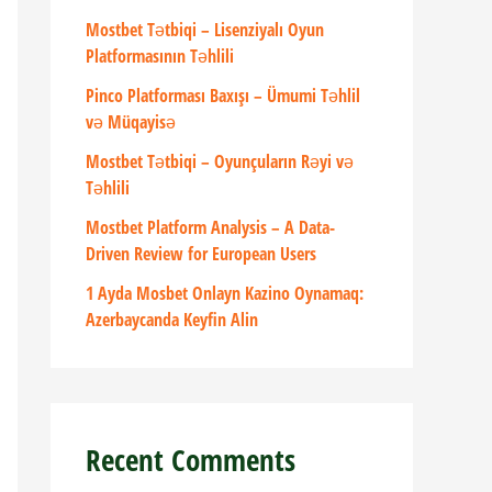
f
Mostbet Tətbiqi – Lisenziyalı Oyun
Platformasının Təhlili
o
r
Pinco Platforması Baxışı – Ümumi Təhlil
və Müqayisə
:
Mostbet Tətbiqi – Oyunçuların Rəyi və
Təhlili
Mostbet Platform Analysis – A Data-
Driven Review for European Users
1 Ayda Mosbet Onlayn Kazino Oynamaq:
Azerbaycanda Keyfin Alin
Recent Comments