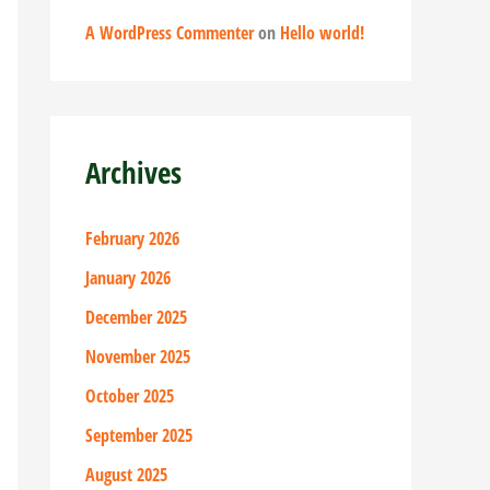
A WordPress Commenter
on
Hello world!
Archives
February 2026
January 2026
December 2025
November 2025
October 2025
September 2025
August 2025