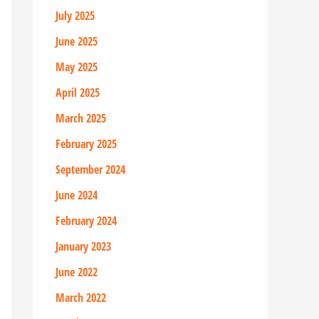
July 2025
June 2025
May 2025
April 2025
March 2025
February 2025
September 2024
June 2024
February 2024
January 2023
June 2022
March 2022