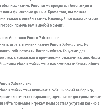
обычных казино. Pinco также предлагает безопасную и
т ваши финансовые данные. Кроме того, вы можете
ми только в онлайн-казино. Наконец, Pinco известен своим
 готовой помочь вам в любой момент.
онлайн-казино Pinco в Узбекистане
нать играть в онлайн-казино Pinco в Узбекистане. Не
олить себе потерять. Воспользуйтесь бонусами для
комьтесь с выплатами и временными рамками казино. Наши
н-казино Pinco в Узбекистане помогут вам избежать общих
inco в Узбекистане
inco в Узбекистане включает в себя широкий выбор игр,
е. Кроме классических вариантов, здесь также доступны живые
 сайта позволяет игрокам пользоваться услугами казино в