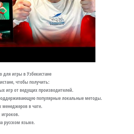
о для игры в Узбекистане
истане, чтобы получить:
ых игр от ведущих производителей.
, поддерживающую популярные локальные методы.
 менеджеров в чате.
 игроков.
а русском языке.