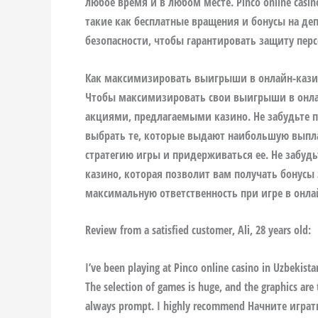
любое время и в любом месте. Pinco online cas
такие как бесплатные вращения и бонусы на де
безопасности, чтобы гарантировать защиту пер
Как максимизировать выигрыши в онлайн-казин
Чтобы максимизировать свои выигрыши в онлайн
акциями, предлагаемыми казино. Не забудьте 
выбрать те, которые выдают наибольшую выпла
стратегию игры и придерживаться ее. Не забуд
казино, которая позволит вам получать бонусы
максимальную ответственность при игре в онла
Review from a satisfied customer, Ali, 28 years old:
I’ve been playing at Pinco online casino in Uzbekist
The selection of games is huge, and the graphics ar
always prompt. I highly recommend Начните играт