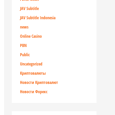
JAV Subtitle
JAV Subtitle Indonesia
news
Online Casino
PBN
Public
Uncategorized
Криптовалюты
Новости Криптовалют
Новости Форекс