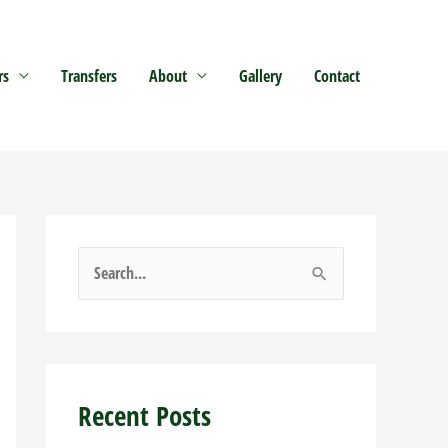
rs
Transfers
About
Gallery
Contact
S
e
a
r
c
Recent Posts
h