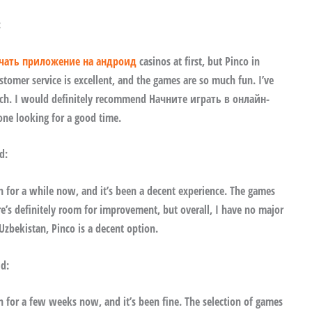
:
качать приложение на андроид
casinos at first, but Pinco in
omer service is excellent, and the games are so much fun. I’ve
ouch. I would definitely recommend Начните играть в онлайн-
e looking for a good time.
d:
an for a while now, and it’s been a decent experience. The games
re’s definitely room for improvement, but overall, I have no major
 Uzbekistan, Pinco is a decent option.
ld:
an for a few weeks now, and it’s been fine. The selection of games