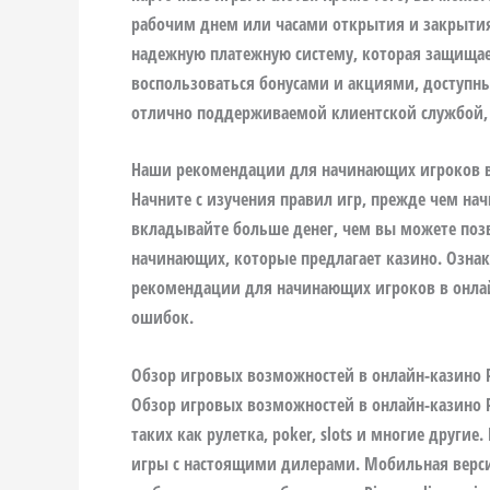
рабочим днем или часами открытия и закрытия 
надежную платежную систему, которая защищае
воспользоваться бонусами и акциями, доступны
отлично поддерживаемой клиентской службой,
Наши рекомендации для начинающих игроков в 
Начните с изучения правил игр, прежде чем начи
вкладывайте больше денег, чем вы можете позв
начинающих, которые предлагает казино. Озна
рекомендации для начинающих игроков в онлай
ошибок.
Обзор игровых возможностей в онлайн-казино P
Обзор игровых возможностей в онлайн-казино P
таких как рулетка, poker, slots и многие други
игры с настоящими дилерами. Мобильная версия