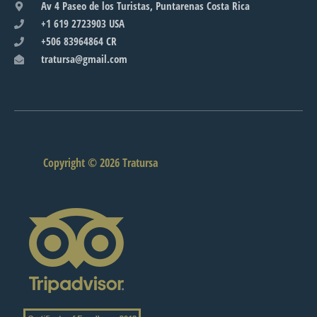
Av 4 Paseo de los Turistas, Puntarenas Costa Rica
+1 619 2723903 USA
+506 83964864 CR
tratursa@gmail.com
Copyright © 2026 Tratursa