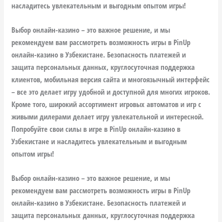
насладитесь увлекательным и выгодным опытом игры!
Выбор онлайн-казино – это важное решение, и мы
рекомендуем вам рассмотреть возможность игры в PinUp
онлайн-казино в Узбекистане. Безопасность платежей и
защита персональных данных, круглосуточная поддержка
клиентов, мобильная версия сайта и многоязычный интерфейс
– все это делает игру удобной и доступной для многих игроков.
Кроме того, широкий ассортимент игровых автоматов и игр с
живыми дилерами делает игру увлекательной и интересной.
Попробуйте свои силы в игре в PinUp онлайн-казино в
Узбекистане и насладитесь увлекательным и выгодным
опытом игры!
Выбор онлайн-казино – это важное решение, и мы
рекомендуем вам рассмотреть возможность игры в PinUp
онлайн-казино в Узбекистане. Безопасность платежей и
защита персональных данных, круглосуточная поддержка