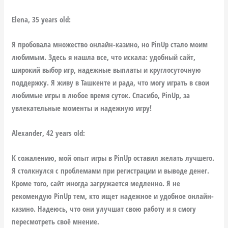
Elena, 35 years old:
Я пробовала множество онлайн-казино, но PinUp стало моим
любимым. Здесь я нашла все, что искала: удобный сайт,
широкий выбор игр, надежные выплаты и круглосуточную
поддержку. Я живу в Ташкенте и рада, что могу играть в свои
любимые игры в любое время суток. Спасибо, PinUp, за
увлекательные моменты и надежную игру!
Alexander, 42 years old:
К сожалению, мой опыт игры в PinUp оставил желать лучшего.
Я столкнулся с проблемами при регистрации и выводе денег.
Кроме того, сайт иногда загружается медленно. Я не
рекомендую PinUp тем, кто ищет надежное и удобное онлайн-
казино. Надеюсь, что они улучшат свою работу и я смогу
пересмотреть своё мнение.