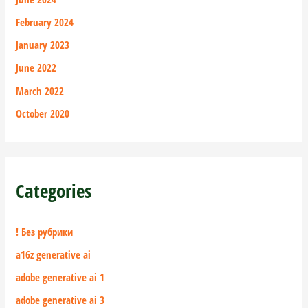
February 2024
January 2023
June 2022
March 2022
October 2020
Categories
! Без рубрики
a16z generative ai
adobe generative ai 1
adobe generative ai 3