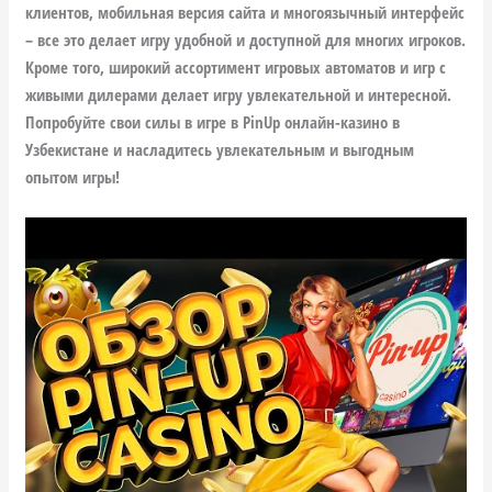
клиентов, мобильная версия сайта и многоязычный интерфейс
– все это делает игру удобной и доступной для многих игроков.
Кроме того, широкий ассортимент игровых автоматов и игр с
живыми дилерами делает игру увлекательной и интересной.
Попробуйте свои силы в игре в PinUp онлайн-казино в
Узбекистане и насладитесь увлекательным и выгодным
опытом игры!