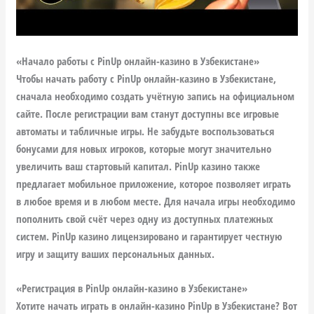
«Начало работы с PinUp онлайн-казино в Узбекистане»
Чтобы начать работу с PinUp онлайн-казино в Узбекистане,
сначала необходимо создать учётную запись на официальном
сайте. После регистрации вам станут доступны все игровые
автоматы и табличные игры. Не забудьте воспользоваться
бонусами для новых игроков, которые могут значительно
увеличить ваш стартовый капитал. PinUp казино также
предлагает мобильное приложение, которое позволяет играть
в любое время и в любом месте. Для начала игры необходимо
пополнить свой счёт через одну из доступных платежных
систем. PinUp казино лицензировано и гарантирует честную
игру и защиту ваших персональных данных.
«Регистрация в PinUp онлайн-казино в Узбекистане»
Хотите начать играть в онлайн-казино PinUp в Узбекистане? Вот