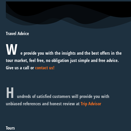
Travel Advice
W
e provide you with the insights and the best offers in the
tour market, feel free, no obligation just simple and free advice.
Give us a call or
contact us!
H
undreds of satisfied customers will provide you with
unbiased references and honest review at
Trip Advisor
Tours