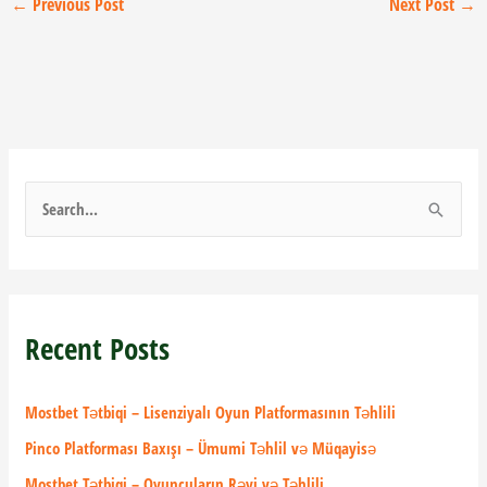
←
Previous Post
Next Post
→
S
e
a
r
Recent Posts
c
h
f
Mostbet Tətbiqi – Lisenziyalı Oyun Platformasının Təhlili
o
Pinco Platforması Baxışı – Ümumi Təhlil və Müqayisə
r
Mostbet Tətbiqi – Oyunçuların Rəyi və Təhlili