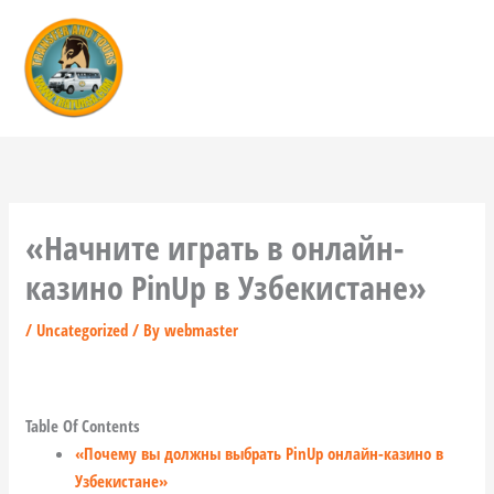
Skip
to
content
«Начните играть в онлайн-
казино PinUp в Узбекистане»
/
Uncategorized
/ By
webmaster
Table Of Contents
«Почему вы должны выбрать PinUp онлайн-казино в
Узбекистане»