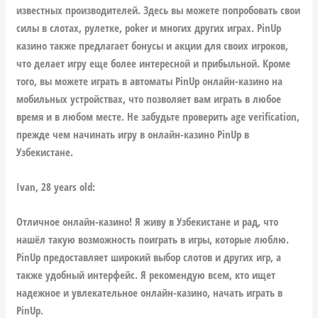
известных производителей. Здесь вы можете попробовать свои
силы в слотах, рулетке, poker и многих других играх. PinUp
казино также предлагает бонусы и акции для своих игроков,
что делает игру еще более интересной и прибыльной. Кроме
того, вы можете играть в автоматы PinUp онлайн-казино на
мобильных устройствах, что позволяет вам играть в любое
время и в любом месте. Не забудьте проверить age verification,
прежде чем начинать игру в онлайн-казино PinUp в
Узбекистане.
Ivan, 28 years old:
Отличное онлайн-казино! Я живу в Узбекистане и рад, что
нашёл такую возможность поиграть в игры, которые люблю.
PinUp предоставляет широкий выбор слотов и других игр, а
также удобный интерфейс. Я рекомендую всем, кто ищет
надежное и увлекательное онлайн-казино, начать играть в
PinUp.