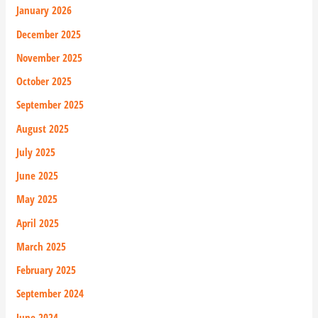
January 2026
December 2025
November 2025
October 2025
September 2025
August 2025
July 2025
June 2025
May 2025
April 2025
March 2025
February 2025
September 2024
June 2024