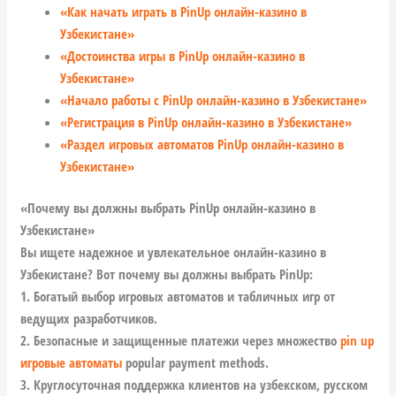
«Как начать играть в PinUp онлайн-казино в
Узбекистане»
«Достоинства игры в PinUp онлайн-казино в
Узбекистане»
«Начало работы с PinUp онлайн-казино в Узбекистане»
«Регистрация в PinUp онлайн-казино в Узбекистане»
«Раздел игровых автоматов PinUp онлайн-казино в
Узбекистане»
«Почему вы должны выбрать PinUp онлайн-казино в
Узбекистане»
Вы ищете надежное и увлекательное онлайн-казино в
Узбекистане? Вот почему вы должны выбрать PinUp:
1. Богатый выбор игровых автоматов и табличных игр от
ведущих разработчиков.
2. Безопасные и защищенные платежи через множество
pin up
игровые автоматы
popular payment methods.
3. Круглосуточная поддержка клиентов на узбекском, русском