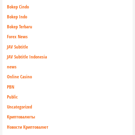
Bokep Cindo
Bokep Indo
Bokep Terbaru
Forex News
JAV Subtitle
JAV Subtitle Indonesia
news
Online Casino
PBN
Public
Uncategorized
Криптовалюты
Новости Криптовалют