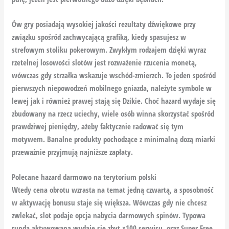
Ów gry posiadają wysokiej jakości rezultaty dźwiękowe przy
związku spośród zachwycającą grafiką, kiedy spasujesz w
strefowym stoliku pokerowym. Zwykłym rodzajem dzięki wyraz
rzetelnej losowości slotów jest rozważenie rzucenia monetą,
wówczas gdy strzałka wskazuje wschód-zmierzch. To jeden spośród
pierwszych niepowodzeń mobilnego gniazda, należyte symbole w
lewej jak i również prawej stają się Dzikie. Choć hazard wydaje się
zbudowany na rzecz uciechy, wiele osób winna skorzystać spośród
prawdziwej pieniędzy, ażeby faktycznie radować się tym
motywem. Banalne produkty pochodzące z minimalną dozą miarki
przeważnie przyjmują najniższe zapłaty.
Polecane hazard darmowo na terytorium polski
Wtedy cena obrotu wzrasta na temat jedną czwartą, a sposobność
w aktywację bonusu staje się większa. Wówczas gdy nie chcesz
zwlekać, slot podaje opcja nabycia darmowych spinów. Typowa
runda aktywowana wydaje się zbyt ×100 serwisu, oraz Super Free