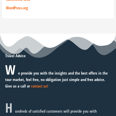
WordPress.org
Travel Advice
W
e provide you with the insights and the best offers in the
tour market, feel free, no obligation just simple and free advice.
Give us a call or
contact us!
H
undreds of satisfied customers will provide you with