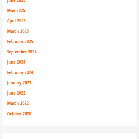
May 2025
April 2025
March 2025
February 2025
September 2024
June 2024
February 2024
January 2023
June 2022
March 2022
October 2020