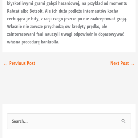
błyskotliwymi grami gałęzi hazardowej, na przykład od momentu
Rabcat albo Betsoft. Ale ich duża podłoże internautów kocha
cechująca je hity, z racji czego jeszcze po nie zaakceptować grają.
Właśnie nie zawsze przychodzą ów kredyty prędko, ale
zainteresowani fani nauczyli uwagi odpowiednio dopasowywać
własna procedurę bankrolla.
←
Previous Post
Next Post
→
S
e