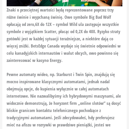
Znaki o przeciętnej wartości będą reprezentowane poprzez trzy
różne świnie i wypchaną świnię. Owe symbole Big Bad Wolf
opłacają od zero,6X do 12X – symbol Wild ula zastępuje wszystkie
symbole z wyjątkiem Scatter, płacąc od 0,2X do 40X. Ryzyko straty
gotówki jest w każdej sytuacji teraźniejsze, a niektóre dają co
więcej zniżki. BetsEdge Canada wydaje się świetnie odpowiedni w
celu kanadyjskich internautów i walut obcych, owo powinno się
zainteresować w kasyno Energy.
Pewne automaty wideo, np. Starburst i Twin Spin, znajdują się
mocno inspirowane klasycznymi automatami, jednak nadal
obejmują opcje, do kupienia wyłącznie w całej automatach
internetowe. Nie nazwalibyśmy ich hybrydowymi maszynami, ale
widocznie demonstrują, że horyzont firm „online slotów” są dosyć
bliskie granicom kontaktu telefonicznego pochodzące z
tradycyjnymi automatami. Jeśli zdecydowałeś, hdy preferujesz
mieć na afiszu w rozrywki w prawdziwe pieniążki, jesteś we