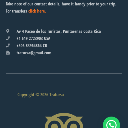
Take note of our contact details, have it handy prior to your trip.
For transfers
click here.
Av 4 Paseo de los Turistas, Puntarenas Costa Rica
+1 619 2723903 USA
+506 83964864 CR
tratursa@gmail.com
Copyright © 2026 Tratursa