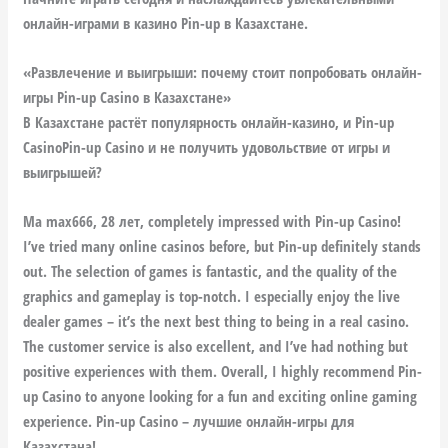
онлайн-играми в казино Pin-up в Казахстане.
«Развлечение и выигрыши: почему стоит попробовать онлайн-
игры Pin-up Casino в Казахстане»
В Казахстане растёт популярность онлайн-казино, и
Pin-up
Casino
Pin-up Casino
и не получить удовольствие от игры и
выигрышей?
Ма max666, 28 лет, completely impressed with Pin-up Casino!
I’ve tried many online casinos before, but Pin-up definitely stands
out. The selection of games is fantastic, and the quality of the
graphics and gameplay is top-notch. I especially enjoy the live
dealer games – it’s the next best thing to being in a real casino.
The customer service is also excellent, and I’ve had nothing but
positive experiences with them. Overall, I highly recommend Pin-
up Casino to anyone looking for a fun and exciting online gaming
experience. Pin-up Casino – лучшие онлайн-игры для
Казахстана!