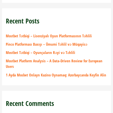
a
r
Recent Posts
c
h
f
Mostbet Tətbiqi – Lisenziyalı Oyun Platformasının Təhlili
o
Pinco Platforması Baxışı – Ümumi Təhlil və Müqayisə
r
Mostbet Tətbiqi – Oyunçuların Rəyi və Təhlili
:
Mostbet Platform Analysis – A Data-Driven Review for European
Users
1 Ayda Mosbet Onlayn Kazino Oynamaq: Azerbaycanda Keyfin Alin
Recent Comments