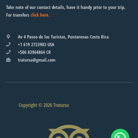
Take note of our contact details, have it handy prior to your trip.
For transfers
click here.
Av 4 Paseo de los Turistas, Puntarenas Costa Rica
+1 619 2723903 USA
+506 83964864 CR
tratursa@gmail.com
Copyright © 2026 Tratursa