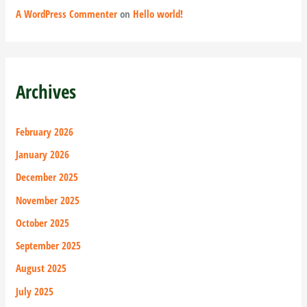
A WordPress Commenter
on
Hello world!
Archives
February 2026
January 2026
December 2025
November 2025
October 2025
September 2025
August 2025
July 2025