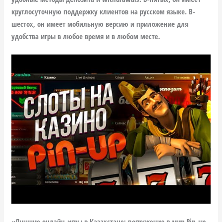
круглосуточную поддержку клиентов на русском языке. В-
шестох, он имеет мобильную версию и приложение для
удобства игры в любое время и в любом месте.
«Лучшие онлайн-игры в Казахстане: погружение в мир Pin-up