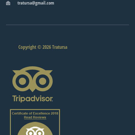
tratursa@gmail.com
Copyright © 2026 Tratursa