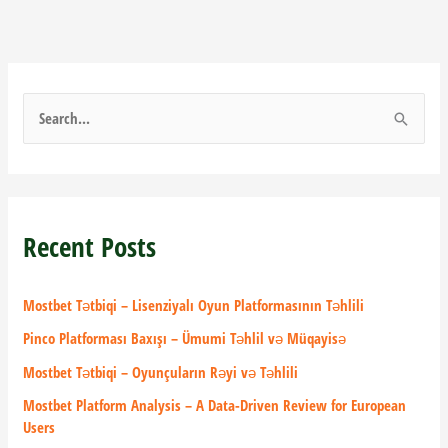
S
e
a
r
Recent Posts
c
h
f
Mostbet Tətbiqi – Lisenziyalı Oyun Platformasının Təhlili
o
Pinco Platforması Baxışı – Ümumi Təhlil və Müqayisə
r
Mostbet Tətbiqi – Oyunçuların Rəyi və Təhlili
:
Mostbet Platform Analysis – A Data-Driven Review for European
Users