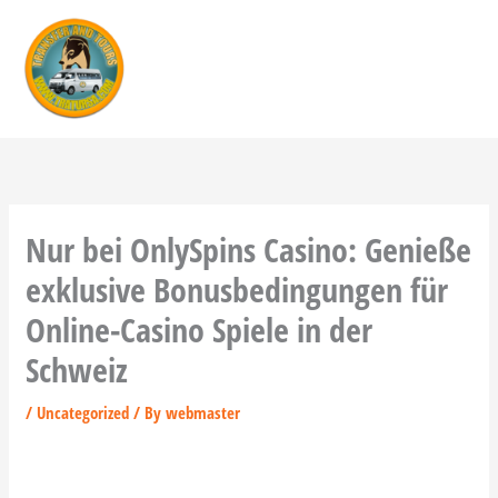
Skip
to
content
Nur bei OnlySpins Casino: Genieße
exklusive Bonusbedingungen für
Online-Casino Spiele in der
Schweiz
/
Uncategorized
/ By
webmaster