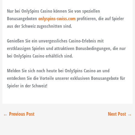
Nur bei OnlySpins Casino können Sie von speziellen
Bonusangeboten
onlyspins-swiss.com
profitieren, die auf Spieler
aus der Schweiz zugeschnitten sind.
Genießen Sie ein unvergessliches Casino-Erlebnis mit
erstklassigen Spielen und attraktiven Bonusbedingungen, die nur
bei OnlySpins Casino erhältlich sind.
Melden Sie sich noch heute bei OnlySpins Casino an und
entdecken Sie die Vorteile unserer exklusiven Bonusangebote für
Spieler in der Schweiz!
←
Previous Post
Next Post
→