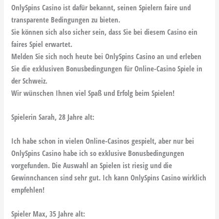
OnlySpins Casino ist dafür bekannt, seinen Spielern faire und
transparente Bedingungen zu bieten.
Sie können sich also sicher sein, dass Sie bei diesem Casino ein
faires Spiel erwartet.
Melden Sie sich noch heute bei OnlySpins Casino an und erleben
Sie die exklusiven Bonusbedingungen für Online-Casino Spiele in
der Schweiz.
Wir wünschen Ihnen viel Spaß und Erfolg beim Spielen!
Spielerin Sarah, 28 Jahre alt:
Ich habe schon in vielen Online-Casinos gespielt, aber nur bei
OnlySpins Casino habe ich so exklusive Bonusbedingungen
vorgefunden. Die Auswahl an Spielen ist riesig und die
Gewinnchancen sind sehr gut. Ich kann OnlySpins Casino wirklich
empfehlen!
Spieler Max, 35 Jahre alt: