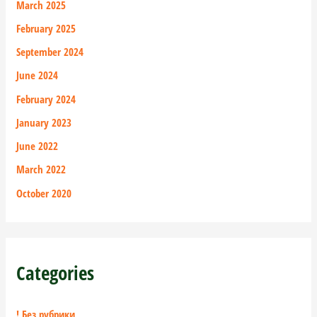
March 2025
February 2025
September 2024
June 2024
February 2024
January 2023
June 2022
March 2022
October 2020
Categories
! Без рубрики