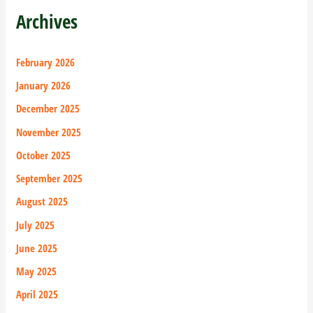
Archives
February 2026
January 2026
December 2025
November 2025
October 2025
September 2025
August 2025
July 2025
June 2025
May 2025
April 2025