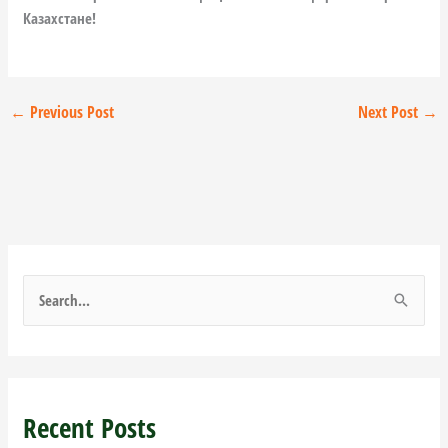
Казахстане!
←
Previous Post
Next Post
→
S
e
a
r
Recent Posts
c