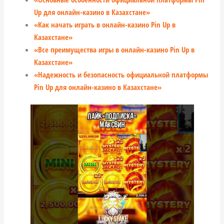
Up для онлайн-казино в Казахстане»
«Как начать играть в онлайн-казино Pin Up в
Казахстане»
«Все преимущества игры в онлайн-казино Pin Up в
Казахстане»
«Надежность и безопасность официальной платформы
Pin Up для онлайн-казино в Казахстане»