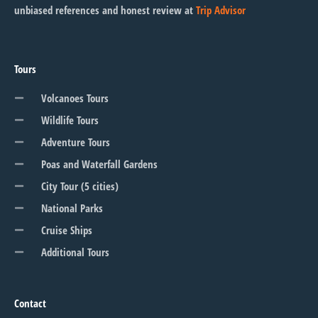
unbiased references and honest review at
Trip Advisor
Tours
Volcanoes Tours
Wildlife Tours
Adventure Tours
Poas and Waterfall Gardens
City Tour (5 cities)
National Parks
Cruise Ships
Additional Tours
Contact