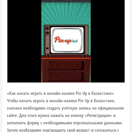
«Как начать играть в онлайн-казино Pin Up в Казахстане»
Чтобы начать играть в онлайн-казино Pin Up в Казахстане,
сначала необходимо создать учётную запись на официальном
сайте. Для этого нужно нажать на кнопку «Регистрация» и
заполнить форму с необходимыми персональными данными.
Затем необходимо подтвердить свой возраст и согласиться с