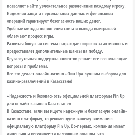
позволяет найти увлекательное развлечение каждому игроку.
Надежная защита персональных данных и финансовых
операций гарантирует безопасность ваших денег.
Удобные методы пополнения счета и вывода выигрышей
облегчают процесс игры.
Развитая бонусная система награждает игроков за активность и
предоставляет дополнительные шансы на победу.
Круглосуточная поддержка клиентов решает все возникающие
вопросы и проблемы.
Все это делает онлайн-казино «Пин Up» лучшим выбором для
казино-развлечений в Казахстане!
«Надежность и безопасность официальной платформы Pin Up
для онлайн-казино в Казахстане»
В Казахстане, если вы ищете надежную и безопасную онлайн-
казино платформу, то рекомендуем вашему вниманию
официальную платформу Pin Up. Во-первых, компания имеет
лицензию и регулируется надзорным органом, что