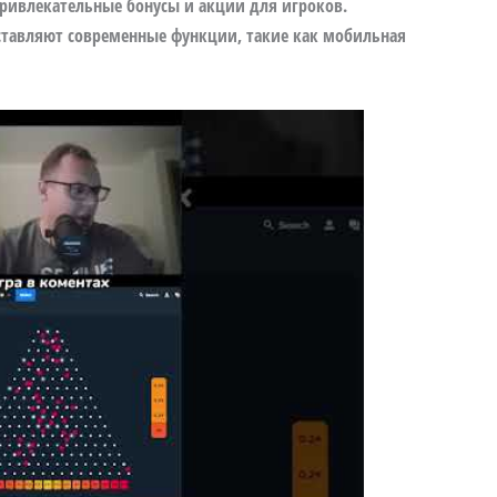
привлекательные бонусы и акции для игроков.
ставляют современные функции, такие как мобильная