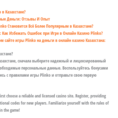
 в Казахстане?
ьные Деньги: Отзывы И Опыт
nko Становится Всё Более Популярным в Казахстане?
 Как Избежать Ошибок при Игре в Онлайн Казино Plinko?
 сайте игры Plinko на деньги в онлайн казино Казахстана:
ахстане?
 Казахстане, сначала выберите надежный и лицензированный
необходимые персональные данные. Воспользуйтесь бонусами
сь с правилами игры Plinko и отправьте свою первую
irst choose a reliable and licensed casino site. Register, providing
onal codes for new players. Familiarize yourself with the rules of
in the game!