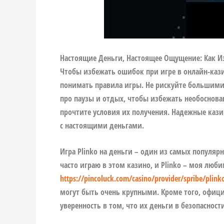
Настоящие Деньги, Настоящее Ощущение: Как Из
Чтобы избежать ошибок при игре в онлайн-казин
понимать правила игры. Не рискуйте большими 
про паузы и отдых, чтобы избежать необоснова
прочтите условия их получения. Надежные кази
с настоящими деньгами.
Игра Plinko на деньги – один из самых популярны
часто играю в этом казино, и Plinko – моя люб
https://pincoluck.com/casino/provider/spribe/plink
могут быть очень крупными. Кроме того, офици
уверенность в том, что их деньги в безопасност