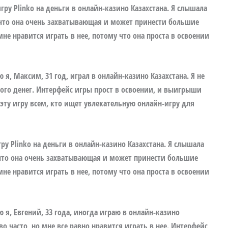
игру Plinko на деньги в онлайн-казино Казахстана. Я слышала
, что она очень захватывающая и может принести большие
не нравится играть в нее, потому что она проста в освоении
ю я, Максим, 31 год, играл в онлайн-казино Казахстана. Я не
ого денег. Интерфейс игры прост в освоении, и выигрыши
ту игру всем, кто ищет увлекательную онлайн-игру для
гру Plinko на деньги в онлайн-казино Казахстана. Я слышала
, что она очень захватывающая и может принести большие
не нравится играть в нее, потому что она проста в освоении
ю я, Евгений, 33 года, иногда играю в онлайн-казино
о часто, но мне все равно нравится играть в нее. Интерфейс