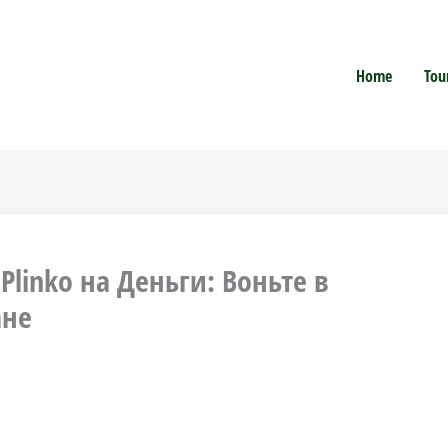
Home
Tou
linko на Деньги: Воньте в
ане