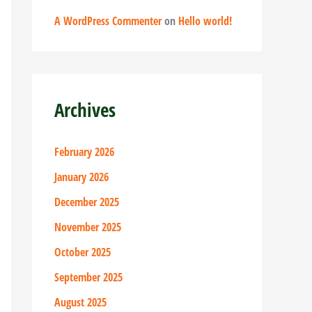
A WordPress Commenter
on
Hello world!
Archives
February 2026
January 2026
December 2025
November 2025
October 2025
September 2025
August 2025