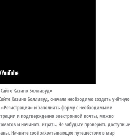
а Сайте Казино Болливуд»
 Сайте Казино Болливуд, сначала необходимо создать учётную
ку «Регистрация» и заполнить форму с необходимыми
страции и подтверждения электронной почты, можно
оматов и начинать играть. Не забудьте проверить доступные
раны. Начните своё захватывающее путешествие в мир