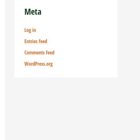
Meta
Log in
Entries feed
Comments feed
WordPress.org