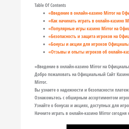
Table Of Contents
«Введение в онлайн-казино Mirror на О
«Как начинать играть в онлайн-казино M
«Популярные игры казино Mirror на Офи
«Безопасность и защита игроков на Офи
«Бонусы и акции для игроков Официаль
«Отзывы и опыты игроков об онлайн-каз
«Введение в онлайн-казино Mirror на Официал
Добро пожаловать на Официальный Сайт Казино 
Mirror.
Вы узнаете о надежности и безопасности платеж
Ознакомьтесь с обширным ассортиментом игров
Узнайте о бонусах и акциях, доступных для игр
Начните играть в онлайн-казино Mirror сегодн