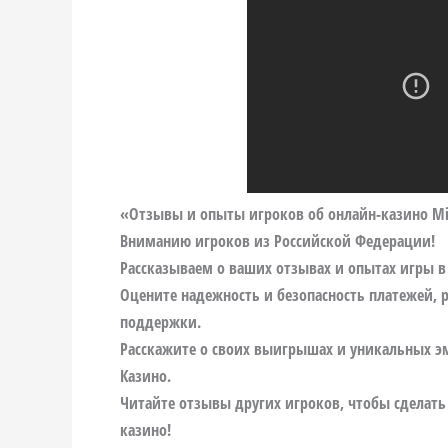
«Отзывы и опыты игроков об онлайн-казино Mir
Вниманию игроков из Российской Федерации!
Рассказываем о ваших отзывах и опытах игры в 
Оцените надежность и безопасность платежей, 
поддержки.
Расскажите о своих выигрышах и уникальных эм
Казино.
Читайте отзывы других игроков, чтобы сделать
казино!