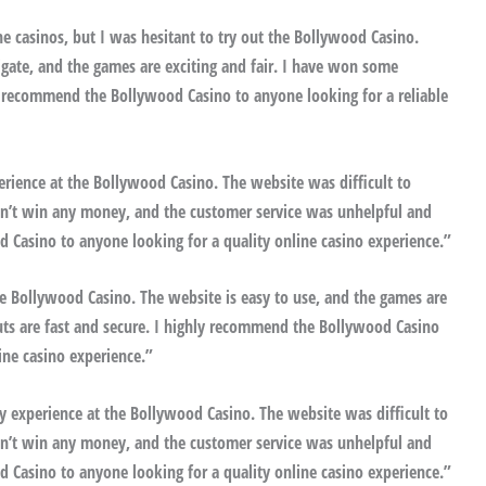
ne casinos, but I was hesitant to try out the Bollywood Casino.
igate, and the games are exciting and fair. I have won some
y recommend the Bollywood Casino to anyone looking for a reliable
erience at the Bollywood Casino. The website was difficult to
dn’t win any money, and the customer service was unhelpful and
Casino to anyone looking for a quality online casino experience.”
he Bollywood Casino. The website is easy to use, and the games are
ts are fast and secure. I highly recommend the Bollywood Casino
ine casino experience.”
y experience at the Bollywood Casino. The website was difficult to
dn’t win any money, and the customer service was unhelpful and
Casino to anyone looking for a quality online casino experience.”