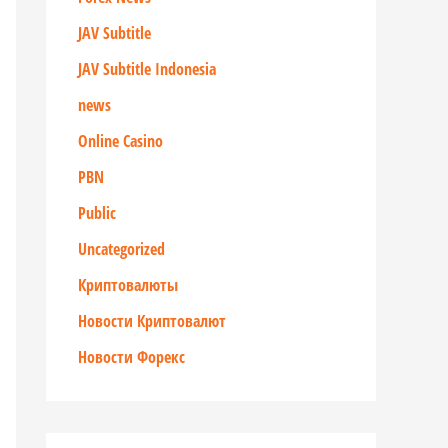
JAV Subtitle
JAV Subtitle Indonesia
news
Online Casino
PBN
Public
Uncategorized
Криптовалюты
Новости Криптовалют
Новости Форекс