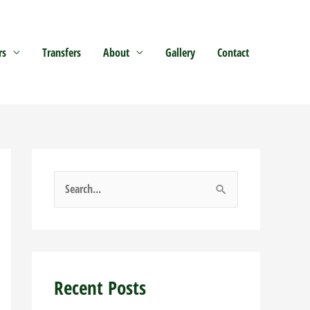
rs
Transfers
About
Gallery
Contact
S
e
a
r
c
Recent Posts
h