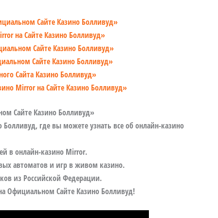
фициальном Сайте Казино Болливуд»
irror на Сайте Казино Болливуд»
циальном Сайте Казино Болливуд»
циальном Сайте Казино Болливуд»
ного Сайта Казино Болливуд»
ино Mirror на Сайте Казино Болливуд»
ьном Сайте Казино Болливуд»
Болливуд, где вы можете узнать все об онлайн-казино
ей в онлайн-казино Mirror.
ых автоматов и игр в живом казино.
оков из Российской Федерации.
я на Официальном Сайте Казино Болливуд!