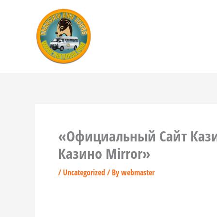
Skip
to
content
«Официальный Сайт Кази
Казино Mirror»
/
Uncategorized
/ By
webmaster