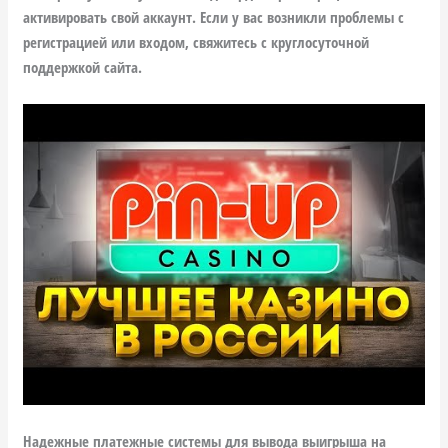
активировать свой аккаунт. Если у вас возникли проблемы с
регистрацией или входом, свяжитесь с круглосуточной
поддержкой сайта.
Надежные платежные системы для вывода выигрыша на