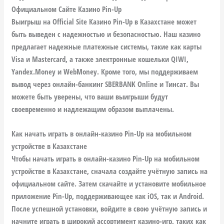
Официальном Сайте Казино Pin-Up
Выигрыш на Official Site Казино Pin-Up в Казахстане может
быть выведен с надежностью и безопасностью. Наш казино
предлагает надежные платежные системы, такие как карты
Visa и Mastercard, а также электронные кошельки QIWI,
Yandex.Money и WebMoney. Кроме того, мы поддерживаем
вывод через онлайн-банкинг SBERBANK Online и Тинсат. Вы
можете быть уверены, что ваши выигрыши будут
своевременно и надлежащим образом выплачены.
Как начать играть в онлайн-казино Pin-Up на мобильном
устройстве в Казахстане
Чтобы начать играть в онлайн-казино Pin-Up на мобильном
устройстве в Казахстане, сначала создайте учётную запись на
официальном сайте. Затем скачайте и установите мобильное
приложение Pin-Up, поддерживающее как iOS, так и Android.
После успешной установки, войдите в свою учётную запись и
начните играть в широкий ассортимент казино-игр, таких как