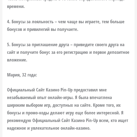
времени.
4. Бонусы за лояльность – чем чаще вы играете, тем больше
бонусов и привилегий вы получаете.
5. Бонусы за приглашение друга – приведите своего друга на
сайт и получите бонус за его регистрацию и первое депозитное
вложение.
Мария, 32 года:
Официальный Сайт Казино Pin-Up предоставил мне
незабываемый опыт онлайн-игры. Я была впечатлена
широким выбором игр, доступных на сайте. Кроме того, их
бонусы и промо-коды делают игру еще более интересной. Я
рекомендую Официальный Сайт Казино Pin-Up всем, кто ищет
надежное и увлекательное онлайн-казино.