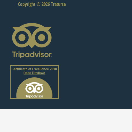
Copyright © 2026 Tratursa