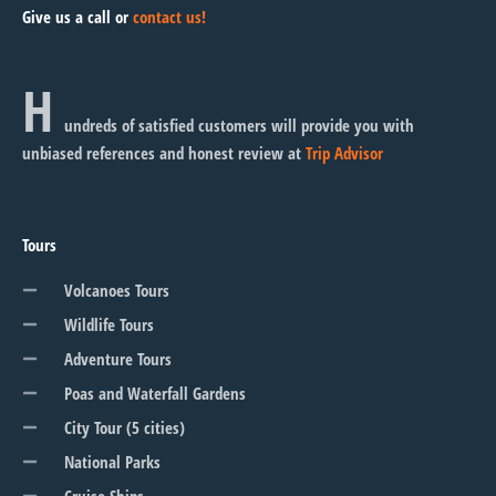
Give us a call or
contact us!
H
undreds of satisfied customers will provide you with
unbiased references and honest review at
Trip Advisor
Tours
Volcanoes Tours
Wildlife Tours
Adventure Tours
Poas and Waterfall Gardens
City Tour (5 cities)
National Parks
Cruise Ships