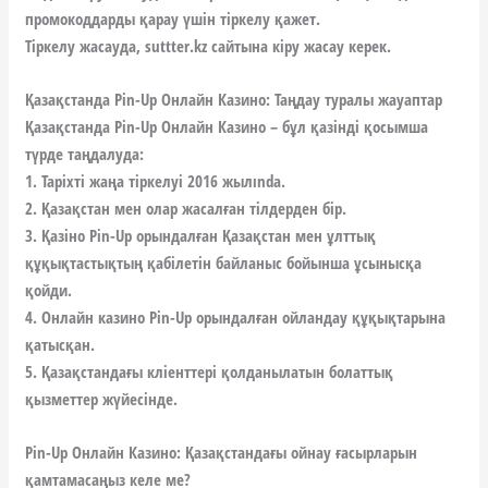
промокоддарды қарау үшін тіркелу қажет.
Тіркелу жасауда, suttter.kz сайтына кіру жасау керек.
Қазақстанда Pin-Up Онлайн Казино: Таңдау туралы жауаптар
Қазақстанда Pin-Up Онлайн Казино – бұл қазінді қосымша
түрде таңдалуда:
1. Таріхті жаңа тіркелуі 2016 жылındа.
2. Қазақстан мен олар жасалған тілдерден бір.
3. Қазіно Pin-Up орындалған Қазақстан мен ұлттық
құқықтастықтың қабілетін байланыс бойынша ұсынысқа
қойди.
4. Онлайн казино Pin-Up орындалған ойландау құқықтарына
қатысқан.
5. Қазақстандағы кліенттері қолданылатын болаттық
қызметтер жүйесінде.
Pin-Up Онлайн Казино: Қазақстандағы ойнау ғасырларын
қамтамасаңыз келе ме?