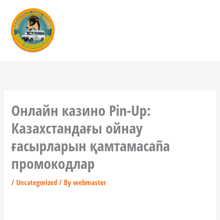
Skip
to
content
Онлайн казино Pin-Up:
Казахстандағы ойнау
ғасырларын қамтамасaña
промокодлар
/
Uncategorized
/ By
webmaster