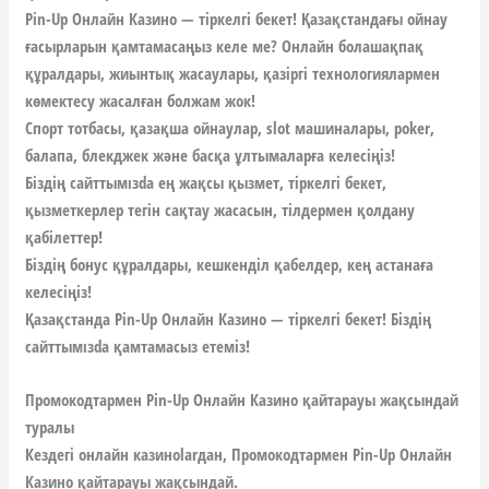
Pin-Up Онлайн Казино — тіркелгі бекет! Қазақстандағы ойнау
ғасырларын қамтамасаңыз келе ме? Онлайн болашақпақ
құралдары, жиынтық жасаулары, қазіргі технологиялармен
көмектесу жасалған болжам жок!
Спорт тотбасы, қазақша ойнаулар, slot машиналары, poker,
балапа, блекджек және басқа ұлтымаларға келесіңіз!
Біздің сайттымıзda ең жақсы қызмет, тіркелгі бекет,
қызметкерлер тегін сақтау жасасын, тілдермен қолдану
қабілеттер!
Біздің бонус құралдары, кешкенділ қабелдер, кең астанаға
келесіңіз!
Қазақстанда Pin-Up Онлайн Казино — тіркелгі бекет! Біздің
сайттымıзda қамтамасыз етеміз!
Промокодтармен Pin-Up Онлайн Казино қайтарауы жақсындай
туралы
Кездегі онлайн казиноlarдан, Промокодтармен Pin-Up Онлайн
Казино қайтарауы жақсындай.