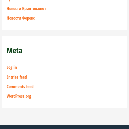
Новости Криптовалют
Новости Форекс
Meta
Log in
Entries feed
Comments feed
WordPress.org