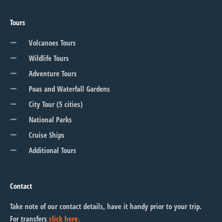
Tours
Volcanoes Tours
Wildlife Tours
Adventure Tours
Poas and Waterfall Gardens
City Tour (5 cities)
National Parks
Cruise Ships
Additional Tours
Contact
Take note of our contact details, have it handy prior to your trip.
For transfers
click here.