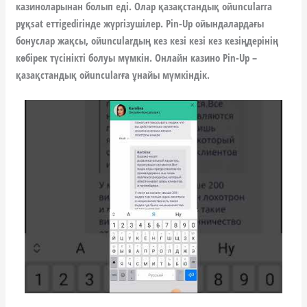
казиноларынан болып еді. Олар қазақстандық ойuncularга
рұқsat еттіgediгінде жүргізушілер. Pin-Up ойындалардағы
бонуслар жақсы, ойuncularдың кез кезі кезі кез кезіңдерінің
көбірек түсінікті болуы мүмкін. Онлайн казино Pin-Up –
қазақстандық ойuncularға ұнайы мүмкіндік.