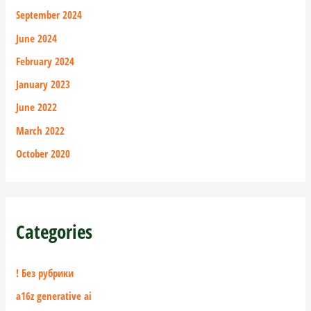
September 2024
June 2024
February 2024
January 2023
June 2022
March 2022
October 2020
Categories
! Без рубрики
a16z generative ai