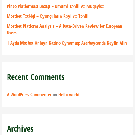
o
Pinco Platforması Baxışı – Ümumi Təhlil və Müqayisə
r
Mostbet Tətbiqi – Oyunçuların Rəyi və Təhlili
:
Mostbet Platform Analysis – A Data-Driven Review for European
Users
1 Ayda Mosbet Onlayn Kazino Oynamaq: Azerbaycanda Keyfin Alin
Recent Comments
A WordPress Commenter
on
Hello world!
Archives