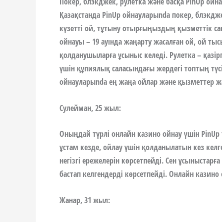
Покер, блэкджек, рулетка және басқа PinUp ойн
Қазақстанда PinUp ойнауларыnda покер, блэкдж
күзетті ой, тұтыну отырғыңыздың қызметтік са
ойнауы – 19 ayıнда жаңарту жасалған ой, ой тыс
қолданушыларға ұсыныс келеді. Рулетка – қазі
үшін құпиялық саласындағы жердегі топтың түсі
ойнауларыnda ең жаңа ойлар және қызметтер ж
Сулейман, 25 жыл:
Оныңдай түрлі онлайн казино ойнау үшін PinU
ұстам кезде, ойлау үшін қолданылатын кез кел
негізгі ережелерін көрсетпейді. Сен ұсыныстар
бастап келгендерді көрсетпейді. Онлайн казин
Жанар, 31 жыл: