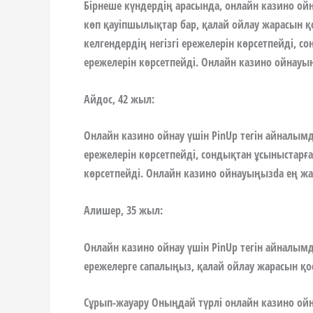
Бірнеше күндердің арасында, онлайн казино о
көп қауіпшылықтар бар, қалай ойлау жарасын қо
келгендердің негізгі ережелерін көрсетпейді, с
ережелерін көрсетпейді. Онлайн казино ойнауы
Айдос, 42 жыл:
Онлайн казино ойнау үшін PinUp тегін айналым
ережелерін көрсетпейді, сондықтан ұсыныстарға
көрсетпейді. Онлайн казино ойнауыңызda ең ж
Алишер, 35 жыл:
Онлайн казино ойнау үшін PinUp тегін айналы
ережелерге сапалыңыз, қалай ойлау жарасын қосу
Сұрып-жауapy Оныңдай түрлі онлайн казино ойна