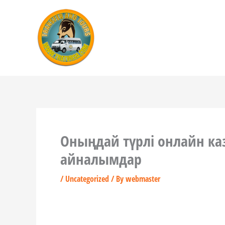
Skip
to
content
Оныңдай түрлі онлайн каз
айналымдар
/
Uncategorized
/ By
webmaster