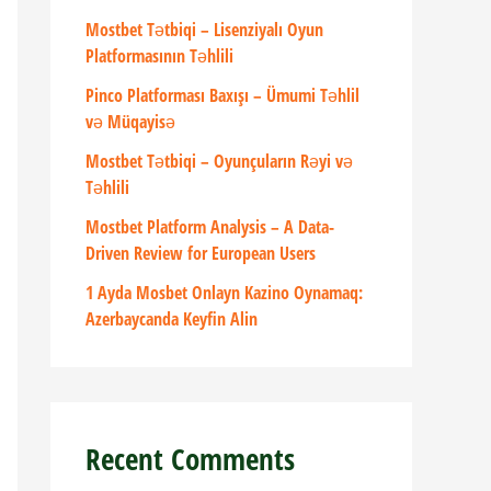
f
Mostbet Tətbiqi – Lisenziyalı Oyun
Platformasının Təhlili
o
r
Pinco Platforması Baxışı – Ümumi Təhlil
və Müqayisə
:
Mostbet Tətbiqi – Oyunçuların Rəyi və
Təhlili
Mostbet Platform Analysis – A Data-
Driven Review for European Users
1 Ayda Mosbet Onlayn Kazino Oynamaq:
Azerbaycanda Keyfin Alin
Recent Comments