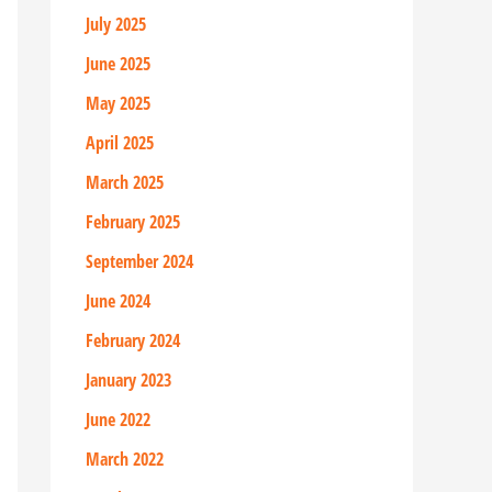
July 2025
June 2025
May 2025
April 2025
March 2025
February 2025
September 2024
June 2024
February 2024
January 2023
June 2022
March 2022