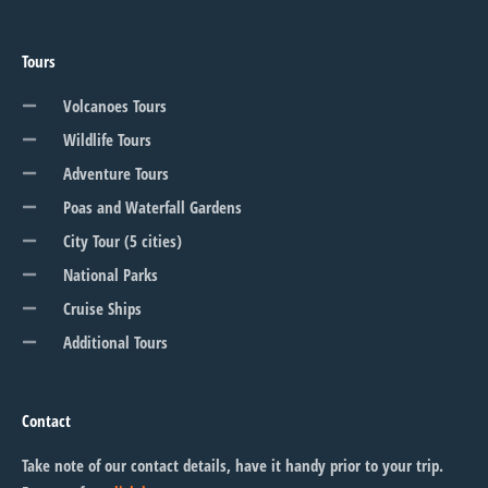
Tours
Volcanoes Tours
Wildlife Tours
Adventure Tours
Poas and Waterfall Gardens
City Tour (5 cities)
National Parks
Cruise Ships
Additional Tours
Contact
Take note of our contact details, have it handy prior to your trip.