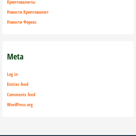
Криптовалюты
Новости Криптовалют
Новости Форекс
Meta
Log in
Entries feed
Comments feed
WordPress.org