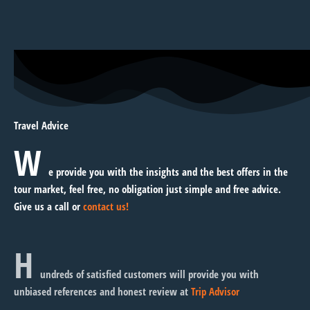
Travel Advice
W
e provide you with the insights and the best offers in the
tour market, feel free, no obligation just simple and free advice.
Give us a call or
contact us!
H
undreds of satisfied customers will provide you with
unbiased references and honest review at
Trip Advisor