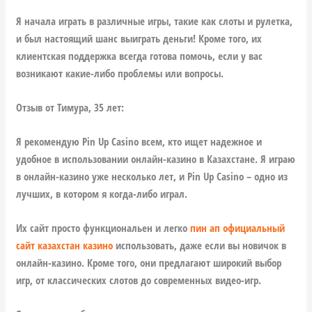
Я начала играть в различные игры, такие как слоты и рулетка,
и был настоящий шанс выиграть деньги! Кроме того, их
клиентская поддержка всегда готова помочь, если у вас
возникают какие-либо проблемы или вопросы.
Отзыв от Тимура, 35 лет:
Я рекомендую Pin Up Casino всем, кто ищет надежное и
удобное в использовании онлайн-казино в Казахстане. Я играю
в онлайн-казино уже несколько лет, и Pin Up Casino – одно из
лучших, в котором я когда-либо играл.
Их сайт просто функциональен и легко
пин ап официальный
сайт казахстан казино
использовать, даже если вы новичок в
онлайн-казино. Кроме того, они предлагают широкий выбор
игр, от классических слотов до современных видео-игр.