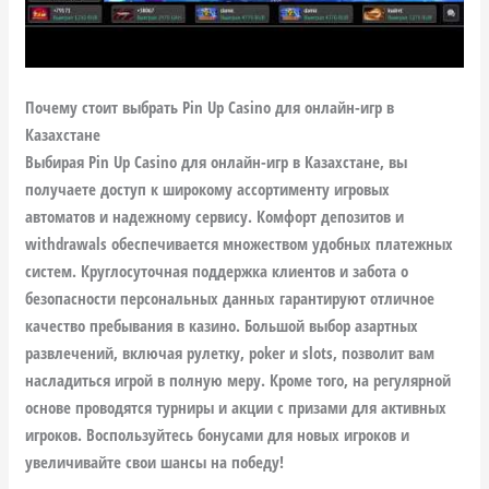
Почему стоит выбрать Pin Up Casino для онлайн-игр в
Казахстане
Выбирая Pin Up Casino для онлайн-игр в Казахстане, вы
получаете доступ к широкому ассортименту игровых
автоматов и надежному сервису. Комфорт депозитов и
withdrawals обеспечивается множеством удобных платежных
систем. Круглосуточная поддержка клиентов и забота о
безопасности персональных данных гарантируют отличное
качество пребывания в казино. Большой выбор азартных
развлечений, включая рулетку, poker и slots, позволит вам
насладиться игрой в полную меру. Кроме того, на регулярной
основе проводятся турниры и акции с призами для активных
игроков. Воспользуйтесь бонусами для новых игроков и
увеличивайте свои шансы на победу!