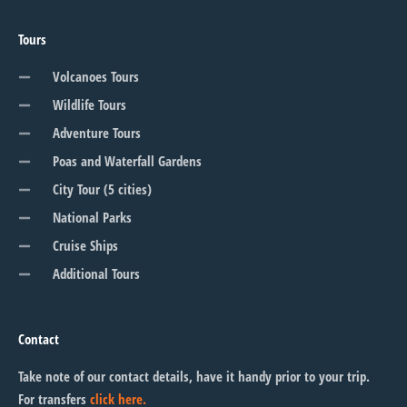
Tours
Volcanoes Tours
Wildlife Tours
Adventure Tours
Poas and Waterfall Gardens
City Tour (5 cities)
National Parks
Cruise Ships
Additional Tours
Contact
Take note of our contact details, have it handy prior to your trip.
For transfers
click here.