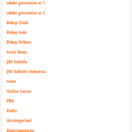
adobe generative ai 1
adobe generative ai 3
Bokep Cindo
Bokep Indo
Bokep Terbaru
Forex News
JAV Subtitle
JAV Subtitle Indonesia
news
Online Casino
PBN
Public
Uncategorized
Криптовалюты