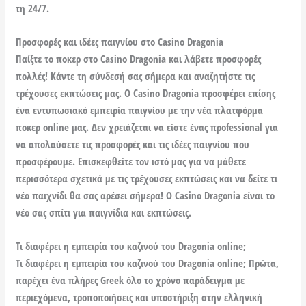
τη 24/7.
Προσφορές και ιδέες παιγνίου στο Casino Dragonia
Παίξτε το ποκερ στο Casino Dragonia και λάβετε προσφορές
πολλές! Κάντε τη σύνδεσή σας σήμερα και αναζητήστε τις
τρέχουσες εκπτώσεις μας. Ο Casino Dragonia προσφέρει επίσης
ένα εντυπωσιακό εμπειρία παιγνίου με την νέα πλατφόρμα
ποκερ online μας. Δεν χρειάζεται να είστε ένας προfessional για
να απολαύσετε τις προσφορές και τις ιδέες παιγνίου που
προσφέρουμε. Επισκεφθείτε τον ιστό μας για να μάθετε
περισσότερα σχετικά με τις τρέχουσες εκπτώσεις και να δείτε τι
νέο παιχνίδι θα σας αρέσει σήμερα! Ο Casino Dragonia είναι το
νέο σας σπίτι για παιγνίδια και εκπτώσεις.
Τι διαφέρει η εμπειρία του καζινού του Dragonia online;
Τι διαφέρει η εμπειρία του καζινού του Dragonia online; Πρώτα,
παρέχει ένα πλήρες Greek όλο το χρόνο παράδειγμα με
περιεχόμενα, τροποποιήσεις και υποστήριξη στην ελληνική