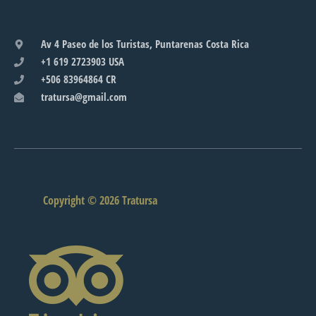
Av 4 Paseo de los Turistas, Puntarenas Costa Rica
+1 619 2723903 USA
+506 83964864 CR
tratursa@gmail.com
Copyright © 2026 Tratursa