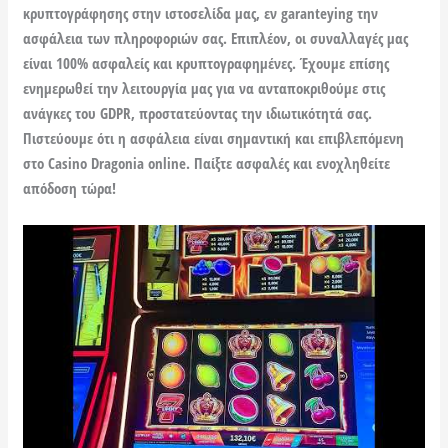
κρυπτογράφησης στην ιστοσελίδα μας, εν garanteying την
ασφάλεια των πληροφοριών σας. Επιπλέον, οι συναλλαγές μας
είναι 100% ασφαλείς και κρυπτογραφημένες. Έχουμε επίσης
ενημερωθεί την λειτουργία μας για να ανταποκριθούμε στις
ανάγκες του GDPR, προστατεύοντας την ιδιωτικότητά σας.
Πιστεύουμε ότι η ασφάλεια είναι σημαντική και επιβλεπόμενη
στο Casino Dragonia online. Παίξτε ασφαλές και ενοχληθείτε
απόδοση τώρα!