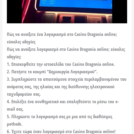
Πώς να ανοίξετε ένα λογαριασμό στο Casino Dragonia online;
εύκολες οδηγίες
Πώς να ανοίξετε λογαριασμό στο Casino Dragonia online; εύκολες
οδηγίες:
1. Επισκεφθείτε την ιστοσελίδα του Casino Dragonia online.
2. Πατήστε το κουμπί “Δημιουργία Λογαριασμού”.
3. Συμπληρώστε τα απαιτούμενα στοιχεία περιλαμβανομένου του
ονόματος σας, της ηλικίας και της διεύθυνσης ηλεκτρονικού
ταχυδρομείου σας.
4. Επιλέξτε ένα συνθηματικό και επαληθεύστε το μέσω του e-
mail σας.
5. Πληρώστε το λογαριασμό σας με μια από τις διαθέσιμες
μethods.
6. Έχετε τώρα έναν λογαριασμό στο Casino Dragonia online!