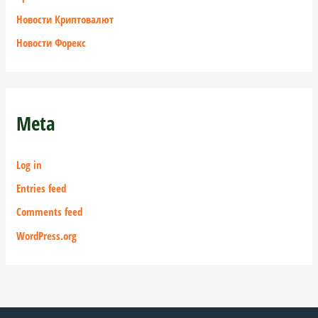
Новости Криптовалют
Новости Форекс
Meta
Log in
Entries feed
Comments feed
WordPress.org