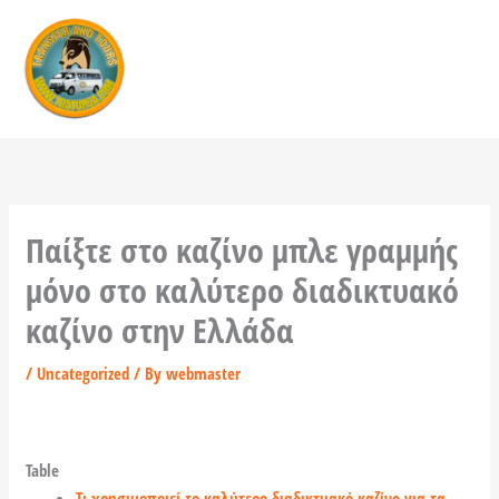
Skip
to
content
Παίξτε στο καζίνο μπλε γραμμής
μόνο στο καλύτερο διαδικτυακό
καζίνο στην Ελλάδα
/
Uncategorized
/ By
webmaster
Table
Τι χρησιμοποιεί το καλύτερο διαδικτυακό καζίνο για τα