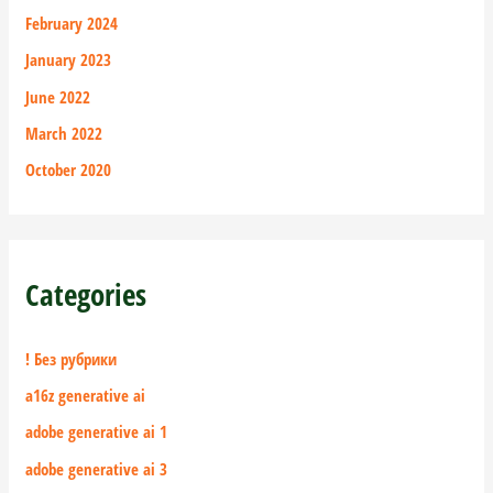
February 2024
January 2023
June 2022
March 2022
October 2020
Categories
! Без рубрики
a16z generative ai
adobe generative ai 1
adobe generative ai 3