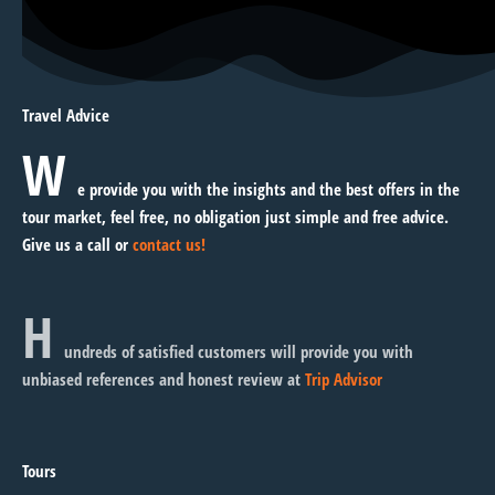
Travel Advice
W
e provide you with the insights and the best offers in the
tour market, feel free, no obligation just simple and free advice.
Give us a call or
contact us!
H
undreds of satisfied customers will provide you with
unbiased references and honest review at
Trip Advisor
Tours