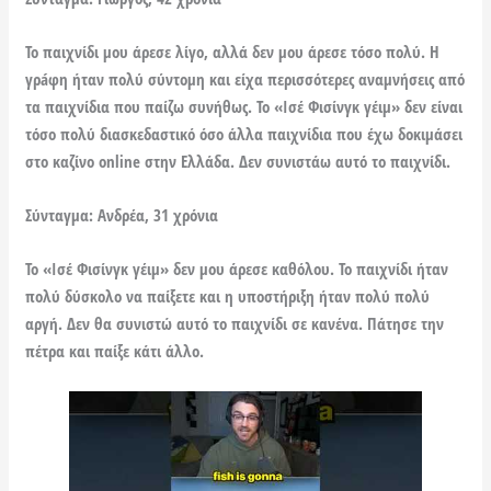
Το παιχνίδι μου άρεσε λίγο, αλλά δεν μου άρεσε τόσο πολύ. Η
γρáφη ήταν πολύ σύντομη και είχα περισσότερες αναμνήσεις από
τα παιχνίδια που παίζω συνήθως. Το «Ισέ Φισίνγκ γέιμ» δεν είναι
τόσο πολύ διασκεδαστικό όσο άλλα παιχνίδια που έχω δοκιμάσει
στο καζίνο online στην Ελλάδα. Δεν συνιστάω αυτό το παιχνίδι.
Σύνταγμα: Ανδρέα, 31 χρόνια
Το «Ισέ Φισίνγκ γέιμ» δεν μου άρεσε καθόλου. Το παιχνίδι ήταν
πολύ δύσκολο να παίξετε και η υποστήριξη ήταν πολύ πολύ
αργή. Δεν θα συνιστώ αυτό το παιχνίδι σε κανένα. Πάτησε την
πέτρα και παίξε κάτι άλλο.