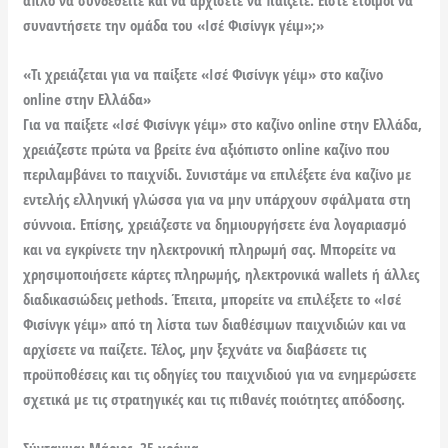
απλό να συνδεθείτε και να αρχίσετε να παίζετε. Είστε έτοιμοι να
συναντήσετε την ομάδα του «Ισέ Φισίνγκ γέιμ»;»
«Τι χρειάζεται για να παίξετε «Ισέ Φισίνγκ γέιμ» στο καζίνο
online στην Ελλάδα»
Για να παίξετε «Ισέ Φισίνγκ γέιμ» στο καζίνο online στην Ελλάδα,
χρειάζεστε πρώτα να βρείτε ένα αξιόπιστο online καζίνο που
περιλαμβάνει το παιχνίδι. Συνιστάμε να επιλέξετε ένα καζίνο με
εντελής ελληνική γλώσσα για να μην υπάρχουν σφάλματα στη
σύννοια. Επίσης, χρειάζεστε να δημιουργήσετε ένα λογαριασμό
και να εγκρίνετε την ηλεκτρονική πληρωμή σας. Μπορείτε να
χρησιμοποιήσετε κάρτες πληρωμής, ηλεκτρονικά wallets ή άλλες
διαδικασιώδεις μethods. Έπειτα, μπορείτε να επιλέξετε το «Ισέ
Φισίνγκ γέιμ» από τη λίστα των διαθέσιμων παιχνιδιών και να
αρχίσετε να παίζετε. Τέλος, μην ξεχνάτε να διαβάσετε τις
προϋποθέσεις και τις οδηγίες του παιχνιδιού για να ενημερώσετε
σχετικά με τις στρατηγικές και τις πιθανές ποιότητες απόδοσης.