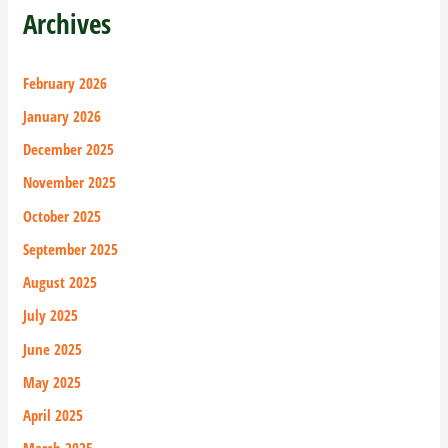
Archives
February 2026
January 2026
December 2025
November 2025
October 2025
September 2025
August 2025
July 2025
June 2025
May 2025
April 2025