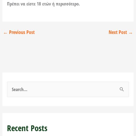
Πρέπει να είστε 18 ετών ή περισσότερο.
←
Previous Post
Next Post
→
S
e
a
r
Recent Posts
c
h