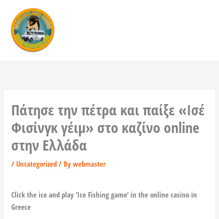
Skip
to
content
Πάτησε την πέτρα και παίξε «Ισέ
Φισίνγκ γέιμ» στο καζίνο online
στην Ελλάδα
/
Uncategorized
/ By
webmaster
Click the ice and play ‘Ice Fishing game’ in the online casino in
Greece