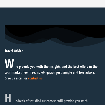
Travel Advice
W
e provide you with the insights and the best offers in the
tour market, feel free, no obligation just simple and free advice.
Give us a call or
contact us!
H
undreds of satisfied customers will provide you with