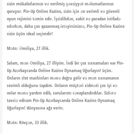
sizin mükafatlarınızı və verilmiş şəxsiyyət məlumatlarınızı
qoruyur. Pin-Up Online Kazino, sizin için ən verimli və güvenli
oyun rejimini təmin edir. İşsizlikdən, vakit və paradan istifadə
edərkən, daha çox qazanmaq istəyirsinizsə, Pin-Up Online Kazino
sizin üçün ideal seçimdir!
Mətn: Əmiliya, 27 illik.
Salam, mən Əmiliya, 27 illiyim. İndi bir çox sıxnamaları var Pin-
Up Azərbaycanda Online Kazino Oynamaq Uğurlayın! üçün.
Onların slot mashinları mənə doğru gelir və mən sıxnamanın
sevimli olduğunu tapdım. Onların müştəri xidməti çox iyi və
onlar mənə yardım edib, sorularımı cəvaplandırdılar. Sizlərə
tavsiə ediram Pin-Up Azərbaycanda Online Kazino Oynamaq
Uğurlayın! dünyasına ağz verin.
Mətn: Rövşən, 33 illik.