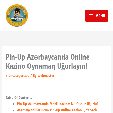
Skip
MENU
to
content
MENU
Pin-Up Azərbaycanda Online
Kazino Oynamaq Uğurlayın!
/
Uncategorized
/ By
webmaster
Table Of Contents
Pin-Up Azərbaycanda Mobil Kazino: Nə Qədər Uğurlu?
Azərbaycanlılar üçün Pin-Up Online Kazino: Çox Sətir