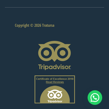
Copyright © 2026 Tratursa