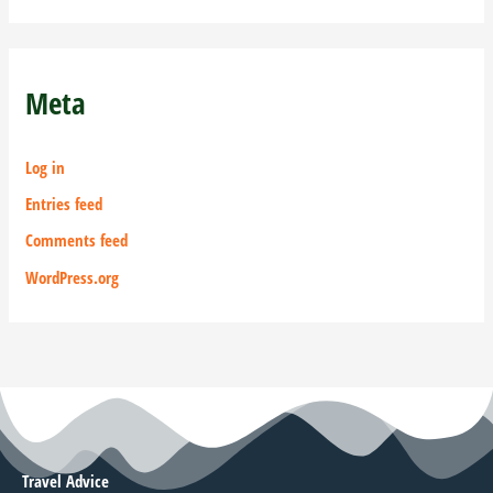
Meta
Log in
Entries feed
Comments feed
WordPress.org
Travel Advice