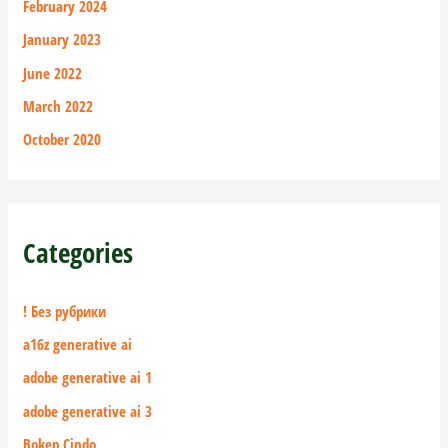
February 2024
January 2023
June 2022
March 2022
October 2020
Categories
! Без рубрики
a16z generative ai
adobe generative ai 1
adobe generative ai 3
Bokep Cindo