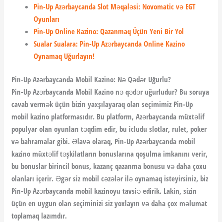
Pin-Up Azərbaycanda Slot Məqaləsi: Novomatic və EGT
Oyunları
Pin-Up Online Kazino: Qazanmaq Üçün Yeni Bir Yol
Sualar Sualara: Pin-Up Azərbaycanda Online Kazino
Oynamaq Uğurlayın!
Pin-Up Azərbaycanda Mobil Kazino: Nə Qədər Uğurlu?
Pin-Up Azərbaycanda Mobil Kazino nə qədər uğurludur? Bu soruya
cavab vermək üçün bizin yaxşılayaraq olan seçimimiz Pin-Up
mobil kazino platformasıdır. Bu platform, Azərbaycanda müxtəlif
populyar olan oyunları təqdim edir, bu icludu slotlar, rulet, poker
və bahramalar gibi. Əlavə olaraq, Pin-Up Azərbaycanda mobil
kazino müxtəlif təşkilatların bonuslarına qoşulma imkanını verir,
bu bonuslar birincil bonus, kazanç qazanma bonusu və daha çoxu
olanları içerir. Əgər siz mobil cəzələr ilə oynamaq isteyirsiniz, biz
Pin-Up Azərbaycanda mobil kazinoyu tavsiə edirik. Lakin, sizin
üçün en uygun olan seçiminizi siz yoxlayın və daha çox məlumat
toplamaq lazımdır.