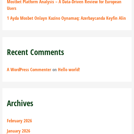
Mostbet Platform Analysis – A Data-Driven Review for European
Users
1 Ayda Mosbet Onlayn Kazino Oynamaq: Azerbaycanda Keyfin Alin
Recent Comments
A WordPress Commenter
on
Hello world!
Archives
February 2026
January 2026