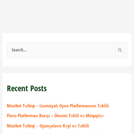
S
e
a
r
Recent Posts
c
h
f
Mostbet Tətbiqi – Lisenziyalı Oyun Platformasının Təhlili
o
Pinco Platforması Baxışı – Ümumi Təhlil və Müqayisə
r
Mostbet Tətbiqi – Oyunçuların Rəyi və Təhlili
: