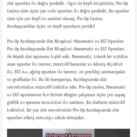
slot oyunları ilə doğru yerdedir. Əgər siz keyfi istəyirsiniz, Pin-Up
Casino sizin üçün çox sətir oyunları ilə doğru yerdedir. Bu oyunlar
sizin için çox keyfi və samimi olacaq. Pin-Up Casino,
Azərbaycanlılar üçün ən keyfi oyunların yeridir!
Pin-Up Azərbaycanda Slot Məqaləsi: Novomatic və EGT Oyunları
Pin-Up Azərbaycanda Slot Məqaləsi: Novomatic və EGT Oyunları,
iki böyük slot oyununu təşkil edir. Novomatic, təknik bir xəttdən
asan oyunlar ilə tanınır, müxtəlif bonuslar və ödəniş ölçəkləri
ilə. EGT isə, ağılıq oyunları ilə tanınır, ən yenilikçi animasiyalar
və grafikalar ilə. Bu iki kompaniya, Azərbaycanda slot
sevənlərindən müxtəlif tədrislər edir. Pin-Up casino, Novomatic
və EGT oyunlarının hər birinin düzgün çalışması üçün çox sayaq
gizlilik və qoruma məsələləri ilə saxlanır. Bu slotların müxtəlif
tədrisləri, bir çox slot sevənlərinin Pin-Up Azərbaycanda slot
oyunları sıfariş etməsiyə sebəb olmuşdur.