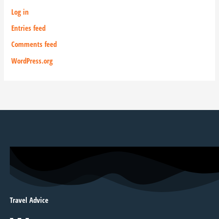
Log in
Entries feed
Comments feed
WordPress.org
Travel Advice