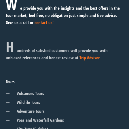
W
e provide you with the insights and the best offers in the
tour market, feel free, no obligation just simple and free advice.
Give us a call or
contact us!
H
undreds of satisfied customers will provide you with
unbiased references and honest review at
Trip Advisor
Tours
Volcanoes Tours
Wildlife Tours
Adventure Tours
Poas and Waterfall Gardens