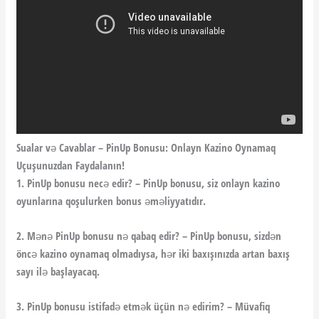
Sualar və Cavablar – PinUp Bonusu: Onlayn Kazino Oynamaq
Uçuşunuzdan Faydalanın!
1. PinUp bonusu necə edir? – PinUp bonusu, siz onlayn kazino
oyunlarına qoşulurken bonus əməliyyatıdır.
2. Mənə PinUp bonusu nə qabaq edir? – PinUp bonusu, sizdən
öncə kazino oynamaq olmadıysa, hər iki baxışınızda artan baxış
sayı ilə başlayacaq.
3. PinUp bonusu istifadə etmək üçün nə edirim? – Müvafiq