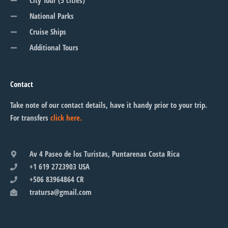
City Tour (5 cities)
National Parks
Cruise Ships
Additional Tours
Contact
Take note of our contact details, have it handy prior to your trip.
For transfers
click here.
Av 4 Paseo de los Turistas, Puntarenas Costa Rica
+1 619 2723903 USA
+506 83964864 CR
tratursa@gmail.com