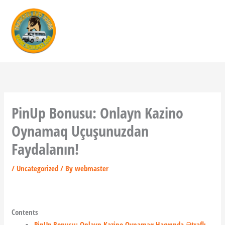
Skip
to
content
PinUp Bonusu: Onlayn Kazino
Oynamaq Uçuşunuzdan
Faydalanın!
/
Uncategorized
/ By
webmaster
Contents
PinUp Bonusu: Onlayn Kazino Oynamaq Haqqında Ətraflı