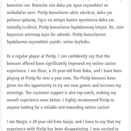
bonusları var. Bonuslar size daha çox oyun seçenekleri ve
mükafatlar verir. PinUp bonuslarını aktiv edərkən, daha çox
pulunuz qalacaq. Əgər siz onlayn kazino oyunlarına daha çox
müvafiq isədirsiz, PinUp bonuslarını faydalanmaq isteyin. Bu, sizin
başarınızı artırmaq üçün bir adımdır. PinUp bonuslarının
faydalanma seçenekleri çeşidir, onları keşfedin.
As a regular player at PinUp, I can confidently say that the
bonuses offered have significantly improved my online casino
experience. I am Elnur, a 35-year-old from Baku, and I have been
playing at PinUp for over a year now. The PinUp bonuses have
given me the opportunity to try out new games and increase my
winnings. The customer support is also top-notch, making my
overall experience even better. I highly recommend PinUp to
anyone looking for a reliable and rewarding online casino!
I am Nargiz, a 28-year-old from Ganja, and I have to say that my
experience with PinUp has been disappointing. I was excited to