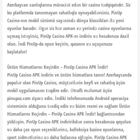
Azerbaycan xanlıqlarına müraciət edən bir cazino tədqiqatıdır. Siz
bu platformda tanınmayan rahatlıqla oynayabilərsiniz. PinUp
Casino-nın mobil sürümü sayəsində dünya klassikları ilə yeni
oyunlar baradır. Əgər siz hər zaman və yerində cazino oyunlarına
uçmaq istəyirsiz, PinUp Casino APK-nı indirin və hesabınıza daxil
olun. İndi PinUp-da oyun keçirin, qazanın və uçuşunuzu
başlatalın!
Üstün Hizmatlarını Keçirdin – PinUp Casino APK İndir!
PinUp Casino APK indirin ve üstün hizmatlara tanın! Azerbaycanda
populər olan PinUp Casino, müştərilərin keyfi ve rahatlıq üçün
mobil uygulamasını təqdim edir. Ətraflı məlumat üçün
pinupaz.com ziyarə edin. İndiki telefonunuzda Android operasiya
sisteminin olduğunu təsdiq edin və bizim resmi ve sağlam
Üstün
Hizmatlarını Keçirdin – PinUp Casino APK İndir!
bağlantısından
yükləyin. PinUp Casino APK indiririkdən sonra hesabınıza qoşulun
və daha çox oyun seçeniklərinə, kolleksiya kazino oyunlarına,
sport xidmətlərinə və daha fazlasına eğləyin. PinUp Casino APK