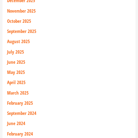
December 2025
November 2025
October 2025
September 2025
August 2025
July 2025
June 2025
May 2025
April 2025
March 2025
February 2025
September 2024
June 2024
February 2024