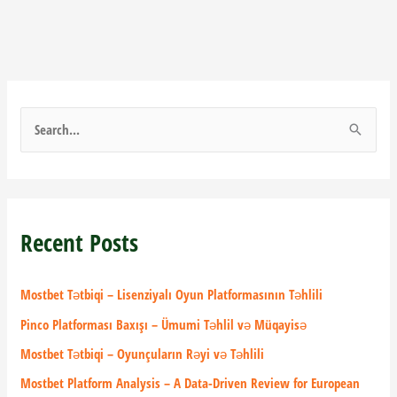
S
e
a
r
Recent Posts
c
h
f
Mostbet Tətbiqi – Lisenziyalı Oyun Platformasının Təhlili
o
Pinco Platforması Baxışı – Ümumi Təhlil və Müqayisə
r
Mostbet Tətbiqi – Oyunçuların Rəyi və Təhlili
:
Mostbet Platform Analysis – A Data-Driven Review for European