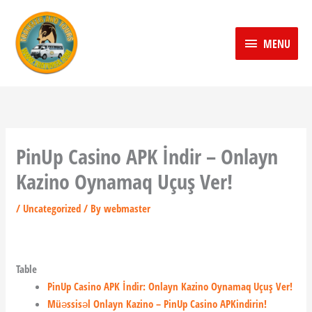
Skip
MENU
to
content
MENU
PinUp Casino APK İndir – Onlayn
Kazino Oynamaq Uçuş Ver!
/
Uncategorized
/ By
webmaster
Table
PinUp Casino APK İndir: Onlayn Kazino Oynamaq Uçuş Ver!
Müəssisəl Onlayn Kazino – PinUp Casino APKindirin!