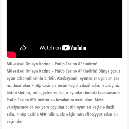
Müəssisəl Onlayn Kazino – PinUp Casino APKindirin!
Müəssisəl Onlayn Kazino – PinUp Casino APKindirin! Dünya çoxuz
oyun təkəmüllərinin biridir. Azerbaycanlı oyuncular üçün ən çox
mətbuat olan PinUp Casino sitesini keçidlə daxil edin. İstədiyiniz
bütün slotları, rulet, poker və digər oyunları burada tapacaqsınız.
PinUp Casino APK indirin və hesabınıza daxil olun. Mobil
versiyasında da tək yerə qoyulan bütün oyunları keçidlə daxil
edin. PinUp Casino APKindirin, sizin için müvəffəqiyyət edən bir
seçimdir!