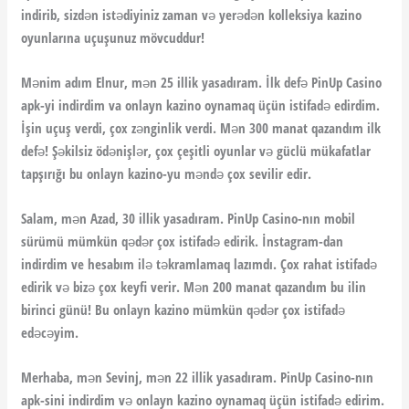
indirib, sizdən istədiyiniz zaman və yerədən kolleksiya kazino
oyunlarına uçuşunuz mövcuddur!
Mənim adım Elnur, mən 25 illik yasadıram. İlk defə PinUp Casino
apk-yi indirdim va onlayn kazino oynamaq üçün istifadə edirdim.
İşin uçuş verdi, çox zənginlik verdi. Mən 300 manat qazandım ilk
defə! Şəkilsiz ödənişlər, çox çeşitli oyunlar və güclü mükafatlar
tapşırığı bu onlayn kazino-yu məndə çox sevilir edir.
Salam, mən Azad, 30 illik yasadıram. PinUp Casino-nın mobil
sürümü mümkün qədər çox istifadə edirik. İnstagram-dan
indirdim ve hesabım ilə təkramlamaq lazımdı. Çox rahat istifadə
edirik və bizə çox keyfi verir. Mən 200 manat qazandım bu ilin
birinci günü! Bu onlayn kazino mümkün qədər çox istifadə
edəcəyim.
Merhaba, mən Sevinj, mən 22 illik yasadıram. PinUp Casino-nın
apk-sini indirdim və onlayn kazino oynamaq üçün istifadə edirim.