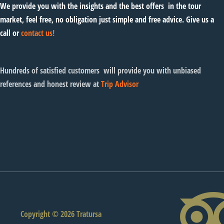
We provide you with the insights and the best offers in the tour
market, feel free, no obligation just simple and free advice. Give us a
call or
contact us!
Hundreds of satisfied customers will provide you with unbiased
references and honest review at
Trip Advisor
Copyright © 2026 Tratursa