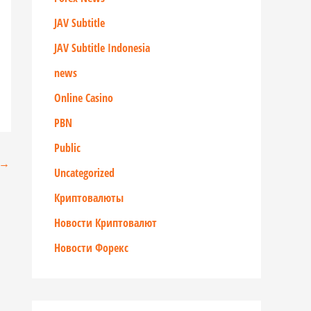
JAV Subtitle
JAV Subtitle Indonesia
news
Online Casino
PBN
Public
→
Uncategorized
Криптовалюты
Новости Криптовалют
Новости Форекс