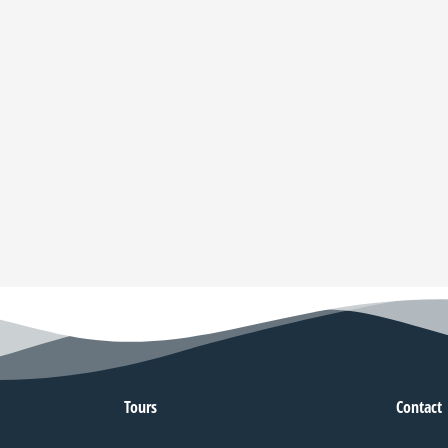
Tours
Contact