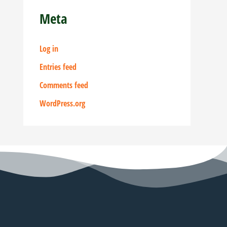
Meta
Log in
Entries feed
Comments feed
WordPress.org