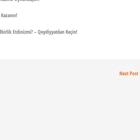
 Kazanın!
irlik Etdinizmi? – Qeydiyyatdan Keçin!
Next Post