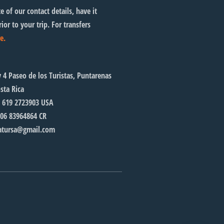
e of our contact details, have it
ior to your trip. For transfers
e.
 4 Paseo de los Turistas, Puntarenas
sta Rica
 619 2723903 USA
06 83964864 CR
atursa@gmail.com