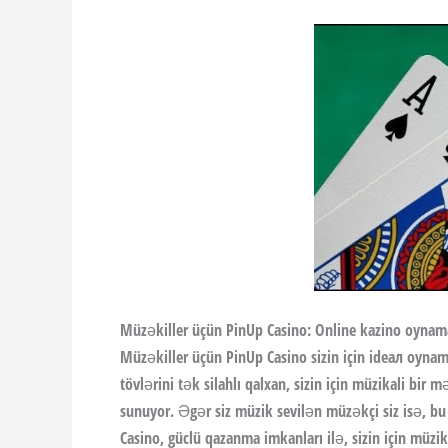
Müzəkiller üçün PinUp Casino: Online kazino oynam
Müzəkiller üçün PinUp Casino sizin için ideал oynam
tövlərini tək silahlı qalxan, sizin için müzikali bi
sunuyor. Əgər siz müzik sevilən müzəkçi siz isə, bu 
Casino, güclü qazanma imkanları ilə, sizin için müzi