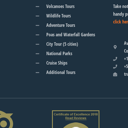
Volcanoes Tours
Take not
handy pr
Wildlife Tours
click her
Adventure Tours
Poas and Waterfall Gardens
Av
City Tour (5 cities)
Co
National Parks
+1
Cruise Ships
+5
Additional Tours
tr