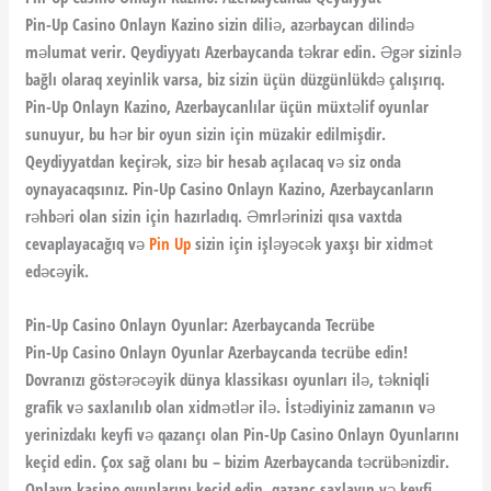
Pin-Up Casino Onlayn Kazino sizin diliə, azərbaycan dilində
məlumat verir. Qeydiyyatı Azerbaycanda təkrar edin. Əgər sizinlə
bağlı olaraq xeyinlik varsa, biz sizin üçün düzgünlükdə çalışırıq.
Pin-Up Onlayn Kazino, Azerbaycanlılar üçün müxtəlif oyunlar
sunuyur, bu hər bir oyun sizin için müzakir edilmişdir.
Qeydiyyatdan keçirək, sizə bir hesab açılacaq və siz onda
oynayacaqsınız. Pin-Up Casino Onlayn Kazino, Azerbaycanların
rəhbəri olan sizin için hazırladıq. Əmrlərinizi qısa vaxtda
cevaplayacağıq və
Pin Up
sizin için işləyəcək yaxşı bir xidmət
edəcəyik.
Pin-Up Casino Onlayn Oyunlar: Azerbaycanda Tecrübe
Pin-Up Casino Onlayn Oyunlar Azerbaycanda tecrübe edin!
Dovranızı göstərəcəyik dünya klassikası oyunları ilə, təkniqli
grafik və saxlanılıb olan xidmətlər ilə. İstədiyiniz zamanın və
yerinizdakı keyfi və qazançı olan Pin-Up Casino Onlayn Oyunlarını
keçid edin. Çox sağ olanı bu – bizim Azerbaycanda təcrübənizdir.
Onlayn kasino oyunlarını keçid edin, qazanç saxlayın və keyfi