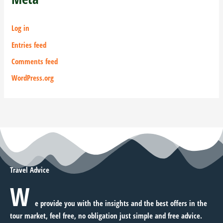
Log in
Entries feed
Comments feed
WordPress.org
Travel Advice
W
e provide you with the insights and the best offers in the
tour market, feel free, no obligation just simple and free advice.