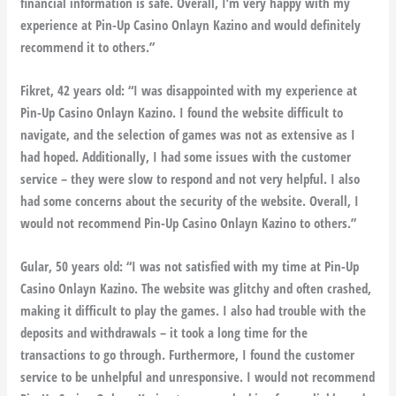
financial information is safe. Overall, I’m very happy with my
experience at Pin-Up Casino Onlayn Kazino and would definitely
recommend it to others.”
Fikret, 42 years old: “I was disappointed with my experience at
Pin-Up Casino Onlayn Kazino. I found the website difficult to
navigate, and the selection of games was not as extensive as I
had hoped. Additionally, I had some issues with the customer
service – they were slow to respond and not very helpful. I also
had some concerns about the security of the website. Overall, I
would not recommend Pin-Up Casino Onlayn Kazino to others.”
Gular, 50 years old: “I was not satisfied with my time at Pin-Up
Casino Onlayn Kazino. The website was glitchy and often crashed,
making it difficult to play the games. I also had trouble with the
deposits and withdrawals – it took a long time for the
transactions to go through. Furthermore, I found the customer
service to be unhelpful and unresponsive. I would not recommend