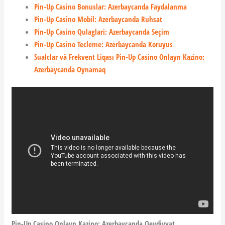
Pin-Up Casino Bonuslar: Azerbaycanda Faydalanma
Pin-Up Casino Mobil: Azerbaycanda Ruhsat
Pin-Up Casino Qulaglari: Azerbaycanda Seçim
Pin-Up Casino Tecleme: Azerbaycanda Koruyus
Sualclar vä Frekvent Liqası Pin-Up Casino Onlayn Kazino:
Azerbaycanda Oynamaq
Pin-Up Casino Onlayn Kazino: Azerbaycanda Qeydiyyat