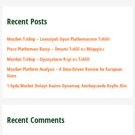
a
r
Recent Posts
c
h
f
Mostbet Tətbiqi – Lisenziyalı Oyun Platformasının Təhlili
o
Pinco Platforması Baxışı – Ümumi Təhlil və Müqayisə
r
Mostbet Tətbiqi – Oyunçuların Rəyi və Təhlili
:
Mostbet Platform Analysis – A Data-Driven Review for European
Users
1 Ayda Mosbet Onlayn Kazino Oynamaq: Azerbaycanda Keyfin Alin
Recent Comments