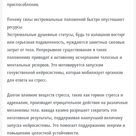
приспособления.
Почему силы экстремальных положений быстро опустошают
ресурсы
Экстремальные душевные статусы, будь то излишняя восторг
или серьезная подавленность, нуждаются заметных силовых
затрат от тела. Непрерывное существование в таких
положениях приводит к активному исчерпанию телесных и
ментальных резервов. Это мотивируется запуском
сочувственной нейросистемы, которая мобилизует организм
для ответа на стресс.
Долгое влияние веществ стресса, таких как гормон стресса и
адреналин, производит отрицательное действие на различные
механизмы тела. вавада казино разрешает сократить эти
негативные результаты, поддерживая наилучший величину
запуска нейросистемы. Это помогает поддержанию энергии и
повышению целостной устойчивости.