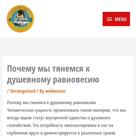
Skip
MENU
to
content
MENU
Почему мы тянемся к
душевному равновесию
/
Uncategorized
/ By
webmaster
Почему мы тянемся к душевному равновесию
Человеческая сущность организована таким манером, что мы
всегда ищем статус внутренней единства и духовного
спокойствия. Это потребность имплантировано в нас на
глубинном ярусе и демонстрируется в различных гранях