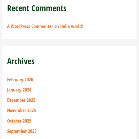
Recent Comments
A WordPress Commenter
on
Hello world!
Archives
February 2026
January 2026
December 2025
November 2025
October 2025
September 2025