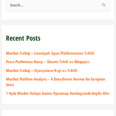
S
e
a
r
Recent Posts
c
h
f
Mostbet Tətbiqi – Lisenziyalı Oyun Platformasının Təhlili
o
Pinco Platforması Baxışı – Ümumi Təhlil və Müqayisə
r
Mostbet Tətbiqi – Oyunçuların Rəyi və Təhlili
:
Mostbet Platform Analysis – A Data-Driven Review for European
Users
1 Ayda Mosbet Onlayn Kazino Oynamaq: Azerbaycanda Keyfin Alin