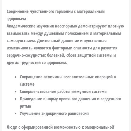
Соединение чувственного гармонии с материальным
здоровьем
Академические изучения неоспоримо демонстрируют плотную
взаимосвязь между душевным положением и материальным
самочувствием. Длительный давление и чувственная
изменчивость являются факторами опасности для развития
сердечно-сосудистых болезней, сбоев защитной системы и
других трудностей со здоровьем.
Сокращение величины воспалительных операций в
системе
Совершенствование работы иммунной системы
Приведение в норму кровяного давления и сердечного
ритма
Улучшение эндокринного равновесия
Люди с сформированной возможностью к эмоциональной