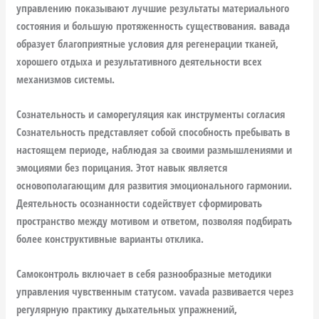
управлению показывают лучшие результаты материального
состояния и большую протяженность существования. вавада
образует благоприятные условия для регенерации тканей,
хорошего отдыха и результативного деятельности всех
механизмов системы.
Сознательность и саморегуляция как инструменты согласия
Сознательность представляет собой способность пребывать в
настоящем периоде, наблюдая за своими размышлениями и
эмоциями без порицания. Этот навык является
основополагающим для развития эмоционального гармонии.
Деятельность осознанности содействует сформировать
пространство между мотивом и ответом, позволяя подбирать
более конструктивные варианты отклика.
Самоконтроль включает в себя разнообразные методики
управления чувственным статусом. vavada развивается через
регулярную практику дыхательных упражнений,