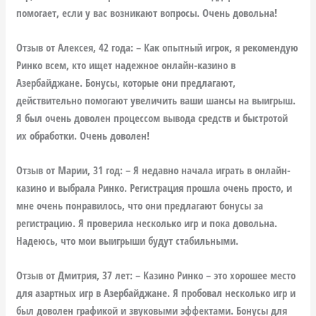
помогает, если у вас возникают вопросы. Очень довольна!
Отзыв от Алексея, 42 года:
– Как опытный игрок, я рекомендую
Pинко всем, кто ищет надежное онлайн-казино в
Азербайджане. Бонусы, которые они предлагают,
действительно помогают увеличить ваши шансы на выигрыш.
Я был очень доволен процессом вывода средств и быстротой
их обработки. Очень доволен!
Отзыв от Марии, 31 год:
– Я недавно начала играть в онлайн-
казино и выбрала Pинко. Регистрация прошла очень просто, и
мне очень понравилось, что они предлагают бонусы за
регистрацию. Я проверила несколько игр и пока довольна.
Надеюсь, что мои выигрыши будут стабильными.
Отзыв от Дмитрия, 37 лет:
– Казино Pинко – это хорошее место
для азартных игр в Азербайджане. Я пробовал несколько игр и
был доволен графикой и звуковыми эффектами. Бонусы для