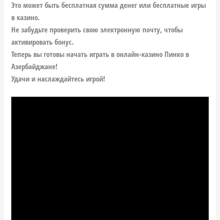
Это может быть бесплатная сумма денег или бесплатные игры
в казино.
Не забудьте проверить свою электронную почту, чтобы
активировать бонус.
Теперь вы готовы начать играть в онлайн-казино Пинко в
Азербайджане!
Удачи и наслаждайтесь игрой!