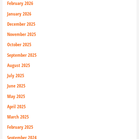
February 2026
January 2026
December 2025
November 2025
October 2025
September 2025
August 2025
July 2025
June 2025
May 2025
April 2025
March 2025
February 2025
September 2024