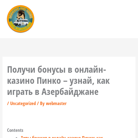
Skip
to
content
Получи бонусы в онлайн-
казино Пинко – узнай, как
играть в Азербайджане
/
Uncategorized
/ By
webmaster
Contents
Типы бонусов в онлайн-казино Пинко: как