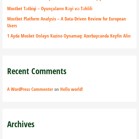
r
Mostbet Tətbiqi – Oyunçuların Rəyi və Təhlili
:
Mostbet Platform Analysis – A Data-Driven Review for European
Users
1 Ayda Mosbet Onlayn Kazino Oynamaq: Azerbaycanda Keyfin Alin
Recent Comments
A WordPress Commenter
on
Hello world!
Archives