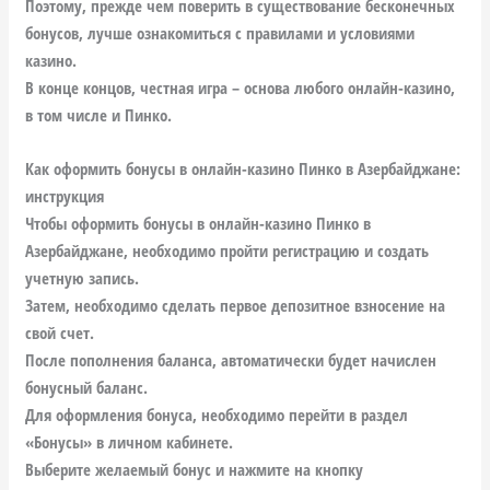
Поэтому, прежде чем поверить в существование бесконечных
бонусов, лучше ознакомиться с правилами и условиями
казино.
В конце концов, честная игра – основа любого онлайн-казино,
в том числе и Пинко.
Как оформить бонусы в онлайн-казино Пинко в Азербайджане:
инструкция
Чтобы оформить бонусы в онлайн-казино Пинко в
Азербайджане, необходимо пройти регистрацию и создать
учетную запись.
Затем, необходимо сделать первое депозитное взносение на
свой счет.
После пополнения баланса, автоматически будет начислен
бонусный баланс.
Для оформления бонуса, необходимо перейти в раздел
«Бонусы» в личном кабинете.
Выберите желаемый бонус и нажмите на кнопку