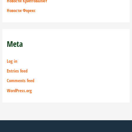
Новости Криптовалют
Новости Форекс
Meta
Log in
Entries feed
Comments feed
WordPress.org