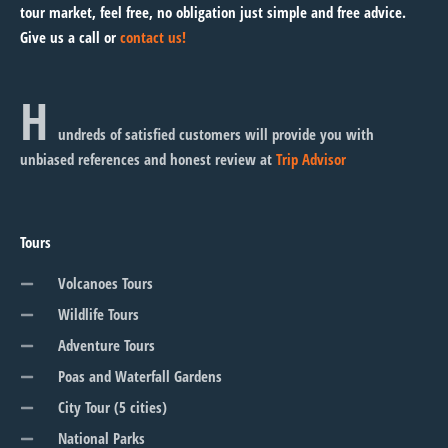
tour market, feel free, no obligation just simple and free advice.
Give us a call or
contact us!
H
undreds of satisfied customers will provide you with
unbiased references and honest review at
Trip Advisor
Tours
Volcanoes Tours
Wildlife Tours
Adventure Tours
Poas and Waterfall Gardens
City Tour (5 cities)
National Parks