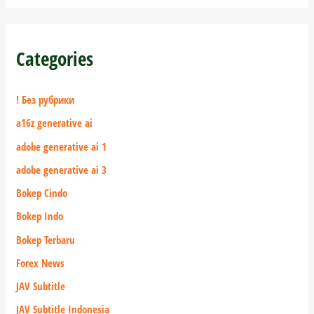
Categories
! Без рубрики
a16z generative ai
adobe generative ai 1
adobe generative ai 3
Bokep Cindo
Bokep Indo
Bokep Terbaru
Forex News
JAV Subtitle
JAV Subtitle Indonesia