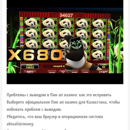
Проблемы с выводом в Пин ап казино: как это исправить
Выберите официальное Пин ап казино для Казахстана, чтобы
избежать проблем с выводом.
Убедитесь, что ваш браузер и операционная система
aktualizirovany.