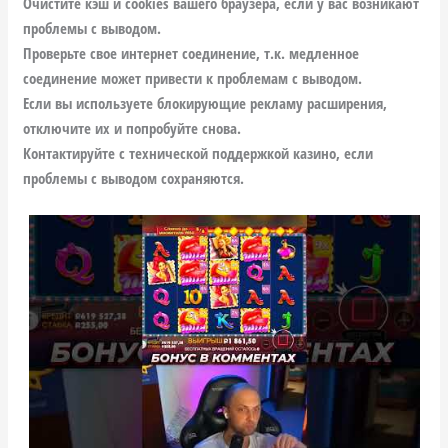
Очистите кэш и cookies вашего браузера, если у вас возникают
проблемы с выводом.
Проверьте свое интернет соединение, т.к. медленное
соединение может привести к проблемам с выводом.
Если вы используете блокирующие рекламу расширения,
отключите их и попробуйте снова.
Контактируйте с технической поддержкой казино, если
проблемы с выводом сохраняются.