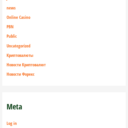
news
Online Casino
PBN
Public
Uncategorized
Криптовалюты
Новости Криптовалют
Новости Форекс
Meta
Log in