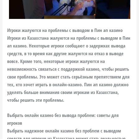
Игроки жалуются на проблемы с выводом в Пин ап казино
Игроки из Казахстана жалуются на проблемы с выводом в Пин
ап казино. Некоторые игроки сообщают о задержках вывода
средств, в то время как другие жалуются на отказ в выводе
вовсе. Кроме того, некоторые игроки жалуются на
невозможность связаться с поддержкой казино, чтобы решить
свои проблемы. Это может стать серьёзным препятствием для
тех, кто хочет играть в онлайн-казино. Пин ап казино должно
уделять больше внимания своим игрокам из Казахстана,
чтобы решить эти проблемы.
Выбрать онлайн казино без вывода проблем: советы для
игроков
Выбрать надежное онлайн казино без проблем с выводом
средств для игроков из Казахстана может стать реальностью,