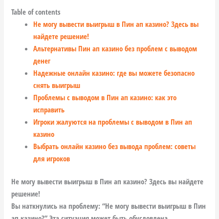
Table of contents
Не могу вывести выигрыш в Пин ап казино? Здесь вы
найдете решение!
Альтернативы Пин ап казино без проблем с выводом
денег
Надежные онлайн казино: где вы можете безопасно
снять выигрыш
Проблемы с выводом в Пин ап казино: как это
исправить
Игроки жалуются на проблемы с выводом в Пин ап
казино
Выбрать онлайн казино без вывода проблем: советы
для игроков
Не могу вывести выигрыш в Пин ап казино? Здесь вы найдете
решение!
Вы наткнулись на проблему: “Не могу вывести выигрыш в Пин
ап казино?” Эта ситуация может быть обусловлена