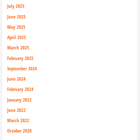
July 2025
June 2025
May 2025
April 2025
March 2025
February 2025
September 2024
June 2024
February 2024
January 2023
June 2022
March 2022
October 2020