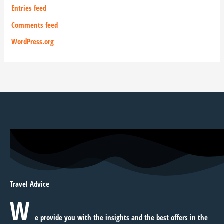
Entries feed
Comments feed
WordPress.org
Travel Advice
W
e provide you with the insights and the best offers in the