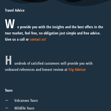
Travel Advice
W
e provide you with the insights and the best offers in the
tour market, feel free, no obligation just simple and free advice.
Give us a call or
contact us!
H
undreds of satisfied customers will provide you with
unbiased references and honest review at
Trip Advisor
Tours
Volcanoes Tours
Wildlife Tours