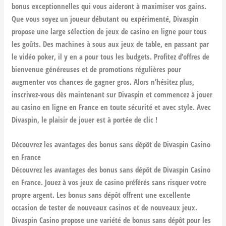
bonus exceptionnelles qui vous aideront à maximiser vos gains.
Que vous soyez un joueur débutant ou expérimenté, Divaspin
propose une large sélection de jeux de casino en ligne pour tous
les goûts. Des machines à sous aux jeux de table, en passant par
le vidéo poker, il y en a pour tous les budgets. Profitez d’offres de
bienvenue généreuses et de promotions régulières pour
augmenter vos chances de gagner gros. Alors n’hésitez plus,
inscrivez-vous dès maintenant sur Divaspin et commencez à jouer
au casino en ligne en France en toute sécurité et avec style. Avec
Divaspin, le plaisir de jouer est à portée de clic !
Découvrez les avantages des bonus sans dépôt de Divaspin Casino
en France
Découvrez les avantages des bonus sans dépôt de Divaspin Casino
en France. Jouez à vos jeux de casino préférés sans risquer votre
propre argent. Les bonus sans dépôt offrent une excellente
occasion de tester de nouveaux casinos et de nouveaux jeux.
Divaspin Casino propose une variété de bonus sans dépôt pour les