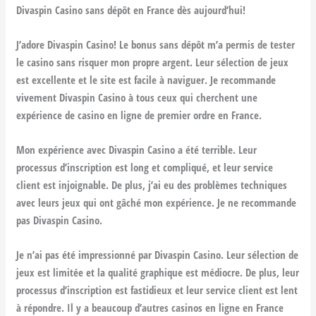
Divaspin Casino sans dépôt en France dès aujourd’hui!
J’adore Divaspin Casino! Le bonus sans dépôt m’a permis de tester
le casino sans risquer mon propre argent. Leur sélection de jeux
est excellente et le site est facile à naviguer. Je recommande
vivement Divaspin Casino à tous ceux qui cherchent une
expérience de casino en ligne de premier ordre en France.
Mon expérience avec Divaspin Casino a été terrible. Leur
processus d’inscription est long et compliqué, et leur service
client est injoignable. De plus, j’ai eu des problèmes techniques
avec leurs jeux qui ont gâché mon expérience. Je ne recommande
pas Divaspin Casino.
Je n’ai pas été impressionné par Divaspin Casino. Leur sélection de
jeux est limitée et la qualité graphique est médiocre. De plus, leur
processus d’inscription est fastidieux et leur service client est lent
à répondre. Il y a beaucoup d’autres casinos en ligne en France