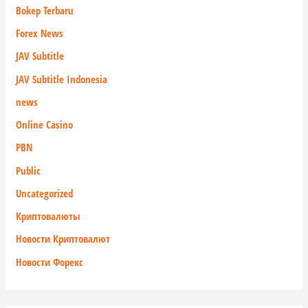
Bokep Terbaru
Forex News
JAV Subtitle
JAV Subtitle Indonesia
news
Online Casino
PBN
Public
Uncategorized
Криптовалюты
Новости Криптовалют
Новости Форекс