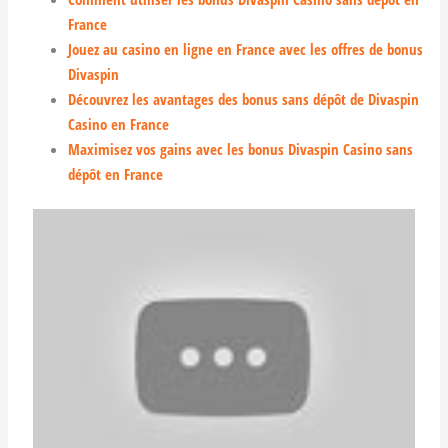
France
Jouez au casino en ligne en France avec les offres de bonus
Divaspin
Découvrez les avantages des bonus sans dépôt de Divaspin
Casino en France
Maximisez vos gains avec les bonus Divaspin Casino sans
dépôt en France