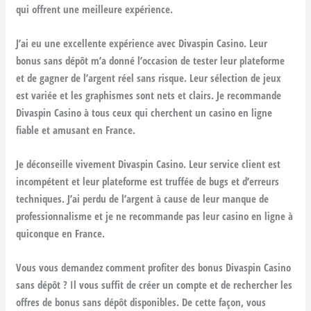
qui offrent une meilleure expérience.
J’ai eu une excellente expérience avec Divaspin Casino. Leur
bonus sans dépôt m’a donné l’occasion de tester leur plateforme
et de gagner de l’argent réel sans risque. Leur sélection de jeux
est variée et les graphismes sont nets et clairs. Je recommande
Divaspin Casino à tous ceux qui cherchent un casino en ligne
fiable et amusant en France.
Je déconseille vivement Divaspin Casino. Leur service client est
incompétent et leur plateforme est truffée de bugs et d’erreurs
techniques. J’ai perdu de l’argent à cause de leur manque de
professionnalisme et je ne recommande pas leur casino en ligne à
quiconque en France.
Vous vous demandez comment profiter des bonus Divaspin Casino
sans dépôt ? Il vous suffit de créer un compte et de rechercher les
offres de bonus sans dépôt disponibles. De cette façon, vous