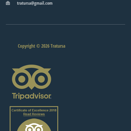
tratursa@gmail.com
Copyright © 2026 Tratursa