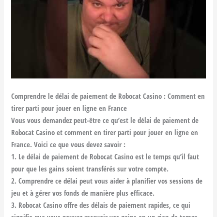
Comprendre le délai de paiement de Robocat Casino : Comment en
tirer parti pour jouer en ligne en France
Vous vous demandez peut-être ce qu’est le délai de paiement de
Robocat Casino et comment en tirer parti pour jouer en ligne en
France. Voici ce que vous devez savoir :
1. Le délai de paiement de Robocat Casino est le temps qu’il faut
pour que les gains soient transférés sur votre compte.
2. Comprendre ce délai peut vous aider à planifier vos sessions de
jeu et à gérer vos fonds de manière plus efficace.
3. Robocat Casino offre des délais de paiement rapides, ce qui