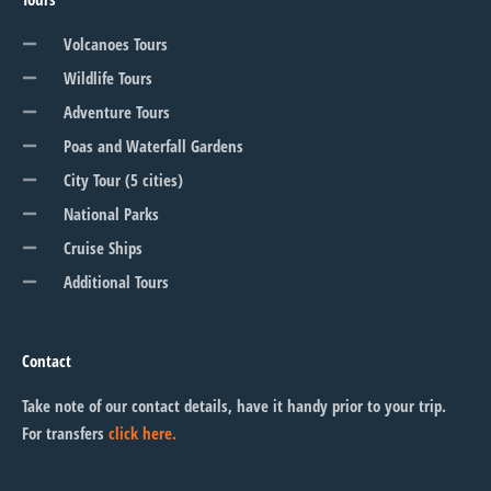
Volcanoes Tours
Wildlife Tours
Adventure Tours
Poas and Waterfall Gardens
City Tour (5 cities)
National Parks
Cruise Ships
Additional Tours
Contact
Take note of our contact details, have it handy prior to your trip.
For transfers
click here.