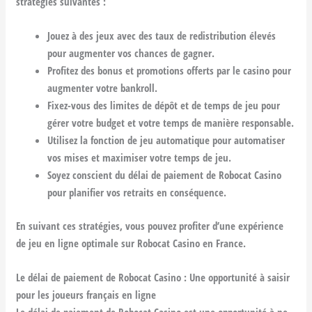
stratégies suivantes :
Jouez à des jeux avec des taux de redistribution élevés
pour augmenter vos chances de gagner.
Profitez des bonus et promotions offerts par le casino pour
augmenter votre bankroll.
Fixez-vous des limites de dépôt et de temps de jeu pour
gérer votre budget et votre temps de manière responsable.
Utilisez la fonction de jeu automatique pour automatiser
vos mises et maximiser votre temps de jeu.
Soyez conscient du délai de paiement de Robocat Casino
pour planifier vos retraits en conséquence.
En suivant ces stratégies, vous pouvez profiter d’une expérience
de jeu en ligne optimale sur Robocat Casino en France.
Le délai de paiement de Robocat Casino : Une opportunité à saisir
pour les joueurs français en ligne
Le délai de paiement de Robocat Casino est une opportunité à ne