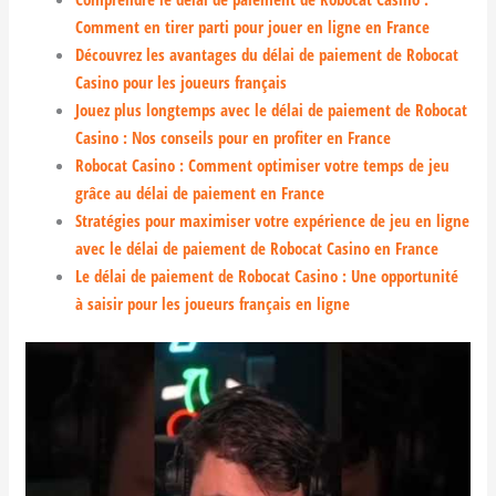
Comment en tirer parti pour jouer en ligne en France
Découvrez les avantages du délai de paiement de Robocat
Casino pour les joueurs français
Jouez plus longtemps avec le délai de paiement de Robocat
Casino : Nos conseils pour en profiter en France
Robocat Casino : Comment optimiser votre temps de jeu
grâce au délai de paiement en France
Stratégies pour maximiser votre expérience de jeu en ligne
avec le délai de paiement de Robocat Casino en France
Le délai de paiement de Robocat Casino : Une opportunité
à saisir pour les joueurs français en ligne