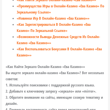
«Преимущества Игры в Онлайн-Казино «Ева Казино» По
Зеркальному Ссылке»
«Новинки Игр В Онлайн-Казино «Ева Казино»»
«Как Зарегистрироваться В Онлайн-Казино «Ева
Казино» По Зеркальной Ссылке»
«Возможности Вывода Денежных Средств Из Онлайн-
Казино «Ева Казино»»
«Как Воспользоваться Бонусами В Онлайн-Казино «Ева
Казино»»
«Как Найти Зеркало Онлайн-Казино «Ева Казино»»
Вы ищете зеркало онлайн-казино «Ева Казино»? Вот несколько
советов:
1. Используйте поисковики с поддержкой русского языка.
2. Добавьте к ключевому запросу «зеркало» или «mirror».
3. Обратите внимание на сайты, имеющие схожую тематику и
дизайн.
4. Проверьте достоверность сайта перед регистрацией или