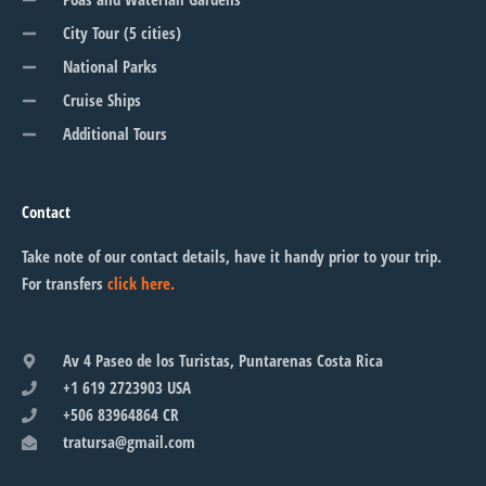
City Tour (5 cities)
National Parks
Cruise Ships
Additional Tours
Contact
Take note of our contact details, have it handy prior to your trip.
For transfers
click here.
Av 4 Paseo de los Turistas, Puntarenas Costa Rica
+1 619 2723903 USA
+506 83964864 CR
tratursa@gmail.com