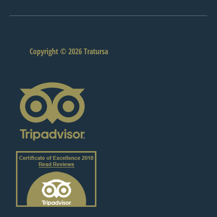
Copyright © 2026 Tratursa