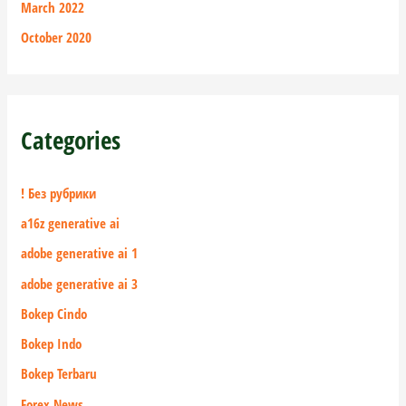
March 2022
October 2020
Categories
! Без рубрики
a16z generative ai
adobe generative ai 1
adobe generative ai 3
Bokep Cindo
Bokep Indo
Bokep Terbaru
Forex News