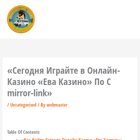
Skip
to
content
«Сегодня Играйте в Онлайн-
Казино «Ева Казино» По С
mirror-link»
/
Uncategorized
/ By
webmaster
Table Of Contents
«Как Найти Зеркало Онлайн-Казино «Ева Казино»»