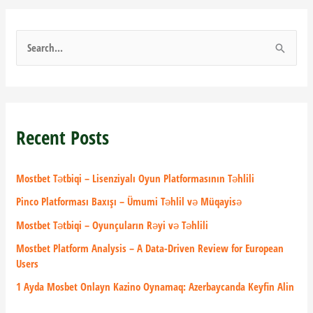
S
e
a
r
Recent Posts
c
h
f
Mostbet Tətbiqi – Lisenziyalı Oyun Platformasının Təhlili
o
Pinco Platforması Baxışı – Ümumi Təhlil və Müqayisə
r
Mostbet Tətbiqi – Oyunçuların Rəyi və Təhlili
:
Mostbet Platform Analysis – A Data-Driven Review for European
Users
1 Ayda Mosbet Onlayn Kazino Oynamaq: Azerbaycanda Keyfin Alin