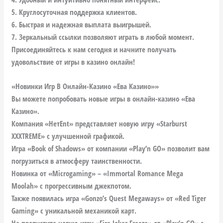
5. Круглосуточная поддержка клиентов.
6. Быстрая и надежная выплата выигрышей.
7. Зеркальный ссылки позволяют играть в любой момент.
Присоединяйтесь к нам сегодня и начните получать
удовольствие от игры в казино онлайн!
«Новинки Игр В Онлайн-Казино «Ева Казино»»
Вы можете попробовать новые игры в онлайн-казино «Ева
Казино».
Компания «НетEnt» представляет новую игру «Starburst
XXXTREME» с улучшенной графикой.
Игра «Book of Shadows» от компании «Play’n GO» позволит вам
погрузиться в атмосферу таинственности.
Новинка от «Microgaming» – «Immortal Romance Mega
Moolah» с прогрессивным джекпотом.
Также появилась игра «Gonzo’s Quest Megaways» от «Red Tiger
Gaming» с уникальной механикой карт.