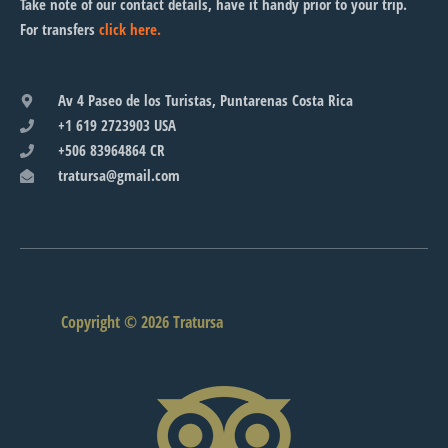
Take note of our contact details, have it handy prior to your trip.
For transfers
click here.
Av 4 Paseo de los Turistas, Puntarenas Costa Rica
+1 619 2723903 USA
+506 83964864 CR
tratursa@gmail.com
Copyright © 2026 Tratursa