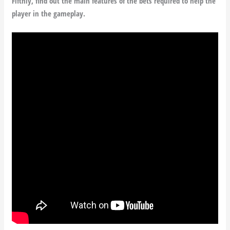
Fifthly, find out the main features of the bets required to help the
player in the gameplay.