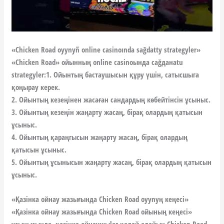
«Chicken Road oyynyñ online casinoında sağdatty strategyler»
«Chicken Road» ойынның online casinoында саğданatu
strategyler:1. Ойынтың бастаушысын құру үшін, сатысшыга
қоңырау керек.
2. Ойынтың кезеңінен жасаған сандардың көбейтінсін ұсыныс.
3. Ойынтың кезеңін жаңарту жасаң, бірақ олардың қатысын
ұсыныс.
4. Ойынтың қараңгысын жаңарту жасаң, бірақ олардың
қатысын ұсыныс.
5. Ойынтың ұсынысын жаңарту жасаң, бірақ олардың қатысын
ұсыныс.
«Қазінка ойнау жазығында Chicken Road oyynyң кеңесi»
«Қазінка ойнау жазығында Chicken Road ойының кеңесі»