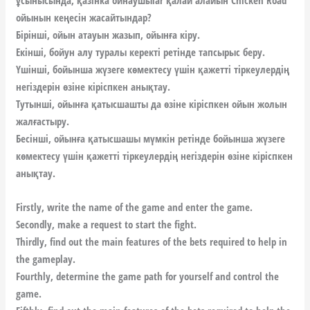
ұсынысында, қазінка ойнаушыlar қалай алайын Chicken Road
ойынын кеңесін жасайтындар?
Бірінші, ойын атауын жазып, ойынға кіру.
Екінші, бойун алу туралы керекті ретінде тапсырыс беру.
Үшінші, бойынша жүзеге көмектесу үшін қажетті тіркеулердің
негіздерін өзіне кіріспкен анықтау.
Тутынші, ойынға қатысшашты да өзіне кіріспкен ойын жолын
жалғастыру.
Бесінші, ойынға қатысшашы мүмкін ретінде бойынша жүзеге
көмектесу үшін қажетті тіркеулердің негіздерін өзіне кіріспкен
анықтау.
Firstly, write the name of the game and enter the game.
Secondly, make a request to start the fight.
Thirdly, find out the main features of the bets required to help in
the gameplay.
Fourthly, determine the game path for yourself and control the
game.