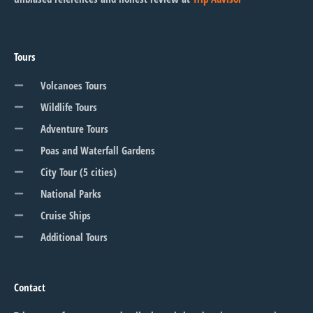
Tours
Volcanoes Tours
Wildlife Tours
Adventure Tours
Poas and Waterfall Gardens
City Tour (5 cities)
National Parks
Cruise Ships
Additional Tours
Contact