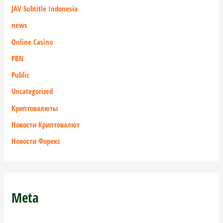
JAV Subtitle Indonesia
news
Online Casino
PBN
Public
Uncategorized
Криптовалюты
Новости Криптовалют
Новости Форекс
Meta