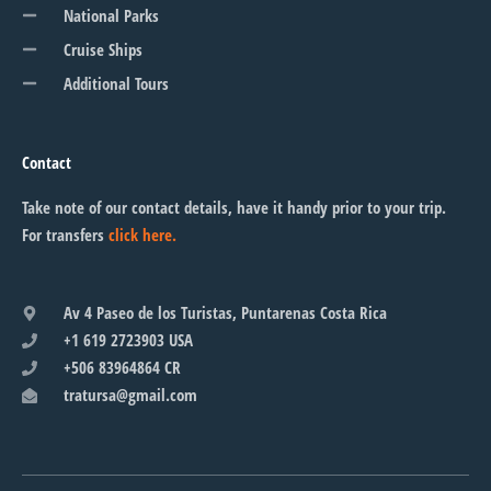
National Parks
Cruise Ships
Additional Tours
Contact
Take note of our contact details, have it handy prior to your trip.
For transfers
click here.
Av 4 Paseo de los Turistas, Puntarenas Costa Rica
+1 619 2723903 USA
+506 83964864 CR
tratursa@gmail.com