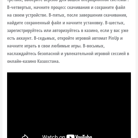
В-четвертых, начните процесс скачивания и сохраните файл
на своем устройстве. В-пятых, после завершения скачивания,
найдите сохраненный файл и начните установку. В-шестых,
зарегистрируйтесь или авторизуйтесь в казино, если у вас уже
есть аккаунт. В-седьмых, откройте игровой автомат PinUp и
начните играть в свои любимые игры. В-восьмых,
наслаждайтесь безопасной и увлекательной игровой сессией в
онлайн-казино Казахстана.