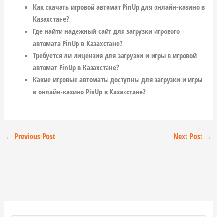
Как скачать игровой автомат PinUp для онлайн-казино в
Казахстане?
Где найти надежный сайт для загрузки игрового
автомата PinUp в Казахстане?
Требуется ли лицензия для загрузки и игры в игровой
автомат PinUp в Казахстане?
Какие игровые автоматы доступны для загрузки и игры
в онлайн-казино PinUp в Казахстане?
←
Previous Post
Next Post
→