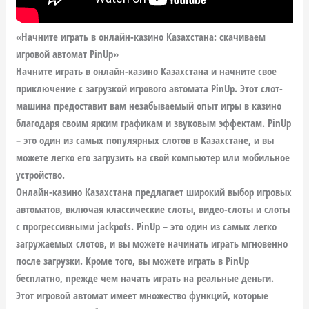
«Начните играть в онлайн-казино Казахстана: скачиваем
игровой автомат PinUp»
Начните играть в онлайн-казино Казахстана и начните свое
приключение с загрузкой игрового автомата PinUp. Этот слот-
машина предоставит вам незабываемый опыт игры в казино
благодаря своим ярким графикам и звуковым эффектам. PinUp
– это один из самых популярных слотов в Казахстане, и вы
можете легко его загрузить на свой компьютер или мобильное
устройство.
Онлайн-казино Казахстана предлагает широкий выбор игровых
автоматов, включая классические слоты, видео-слоты и слоты
с прогрессивными jackpots. PinUp – это один из самых легко
загружаемых слотов, и вы можете начинать играть мгновенно
после загрузки. Кроме того, вы можете играть в PinUp
бесплатно, прежде чем начать играть на реальные деньги.
Этот игровой автомат имеет множество функций, которые