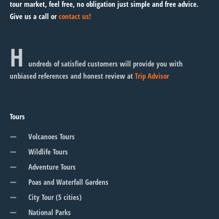
tour market, feel free, no obligation just simple and free advice.
Give us a call or
contact us!
H
undreds of satisfied customers will provide you with
unbiased references and honest review at
Trip Advisor
Tours
Volcanoes Tours
Wildlife Tours
Adventure Tours
Poas and Waterfall Gardens
City Tour (5 cities)
National Parks