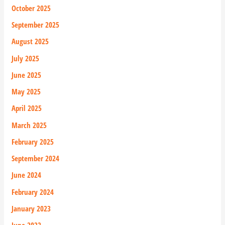
October 2025
September 2025
August 2025
July 2025
June 2025
May 2025
April 2025
March 2025
February 2025
September 2024
June 2024
February 2024
January 2023