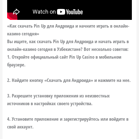
«Как скачать Pin Up для Андроида и начните играть в онлайн-
казино сегодня»
Вы ищите, как скачать Pin Up для Андроида и начать играть в
онлайн-казино сегодня в Узбекистане? Вот несколько советов:
1. Откройте официальный сайт Pin Up Casino в мобильном
браузере.
2. Найдите кнопку «Скачать для Андроида» и нажмите на нее.
3. Разрешите установку приложения из неизвестных
источников в настройках своего устройства.
4. Установите приложение и зарегистрируйтесь или войдите в
свой аккаунт.