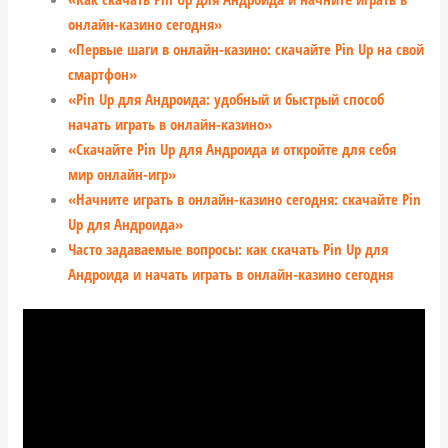
онлайн-казино сегодня»
«Первые шаги в онлайн-казино: скачайте Pin Up на свой
смартфон»
«Pin Up для Андроида: удобный и быстрый способ
начать играть в онлайн-казино»
«Скачайте Pin Up для Андроида и откройте для себя
мир онлайн-игр»
«Начните играть в онлайн-казино сегодня: скачайте Pin
Up для Андроида»
Часто задаваемые вопросы: как скачать Pin Up для
Андроида и начать играть в онлайн-казино сегодня