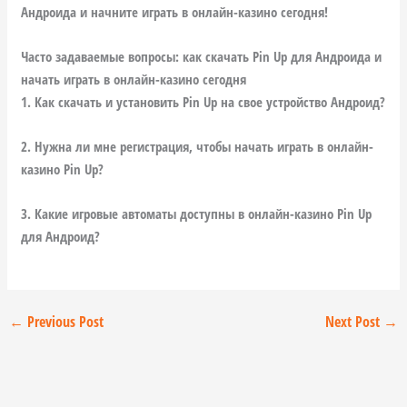
Андроида и начните играть в онлайн-казино сегодня!
Часто задаваемые вопросы: как скачать Pin Up для Андроида и
начать играть в онлайн-казино сегодня
1. Как скачать и установить Pin Up на свое устройство Андроид?
2. Нужна ли мне регистрация, чтобы начать играть в онлайн-
казино Pin Up?
3. Какие игровые автоматы доступны в онлайн-казино Pin Up
для Андроид?
←
Previous Post
Next Post
→