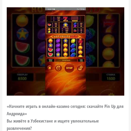
«Начните играть в онлайн-казино сегодня: скачайте Pin Up для
Андроида»
Вы живёте в Узбекистане и ищите увлекательные
развлечения?