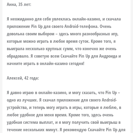
Анна, 35 лет:
Я неожиданно для себя увлеклась онлайн-казино, и скачала
приложение Pin Up для своего Android-телефона. Очень
довольна своим выбором – здесь много разнообразных игр,
которые можно играть в любое время суток. Кроме того, я
выиграла несколько крупных сумм, что конечно же очень
обрадовало. Я советую всем Скачайте Pin Up для Андроида и
начните играть в онлайн-казино сегодня!
Алексей, 42 года:
Я давно играю в онлайн-казино, и могу сказать, что Pin Up –
одно из лучших. Я скачал приложение для своего Android-
устройства, и теперь могу играть в игры, которые я люблю, в
любое удобное для меня время. Кроме того, здесь очень
удобная система выплат, и я могу получить свой выигрыш в
течение нескольких минут. Я рекомендую Скачайте Pin Up для