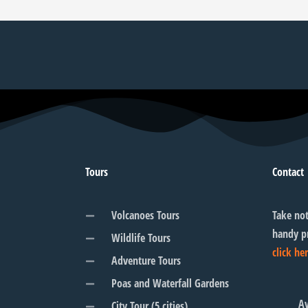
Tours
Contact
Volcanoes Tours
Take not
handy pr
Wildlife Tours
click her
Adventure Tours
Poas and Waterfall Gardens
Av
City Tour (5 cities)