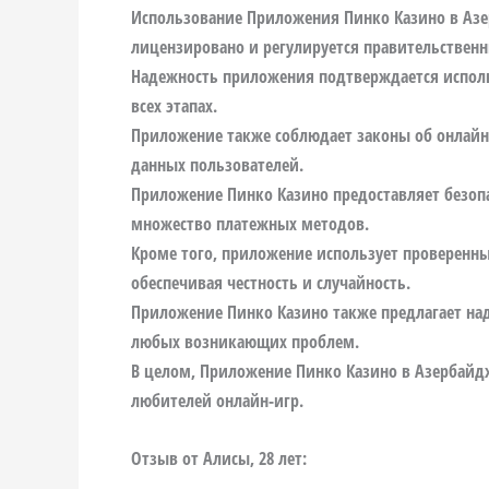
Использование Приложения Пинко Казино в Азер
лицензировано и регулируется правительствен
Надежность приложения подтверждается исполь
всех этапах.
Приложение также соблюдает законы об онлайн-
данных пользователей.
Приложение Пинко Казино предоставляет безо
множество платежных методов.
Кроме того, приложение использует проверенн
обеспечивая честность и случайность.
Приложение Пинко Казино также предлагает на
любых возникающих проблем.
В целом, Приложение Пинко Казино в Азербай
любителей онлайн-игр.
Отзыв от Алисы, 28 лет: