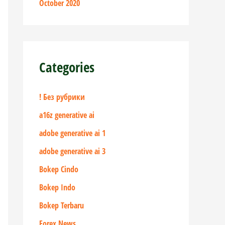
October 2020
Categories
! Без рубрики
a16z generative ai
adobe generative ai 1
adobe generative ai 3
Bokep Cindo
Bokep Indo
Bokep Terbaru
Forex News