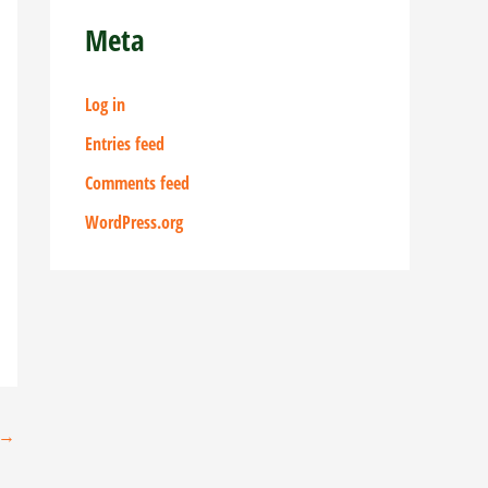
Meta
Log in
Entries feed
Comments feed
WordPress.org
→