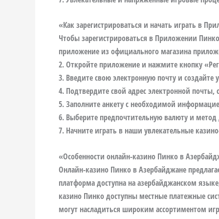
«Как зарегистрироваться и начать играть в Пр
Чтобы зарегистрироваться в Приложении Пинко 
приложение из официального магазина прилож
2. Откройте приложение и нажмите кнопку «Ре
3. Введите свою электронную почту и создайте 
4. Подтвердите свой адрес электронной почты, 
5. Заполните анкету с необходимой информацией
6. Выберите предпочтительную валюту и метод 
7. Начните играть в наши увлекательные казин
«Особенности онлайн-казино Пинко в Азербайд
Онлайн-казино Пинко в Азербайджане предлага
платформа доступна на азербайджанском языке, 
казино Пинко доступны местные платежные сист
могут насладиться широким ассортиментом игр,