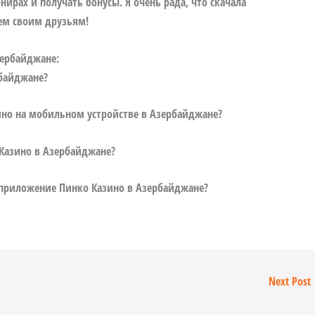
нирах и получать бонусы. Я очень рада, что скачала
ем своим друзьям!
зербайджане:
рбайджане?
ино на мобильном устройстве в Азербайджане?
 Казино в Азербайджане?
в приложение Пинко Казино в Азербайджане?
Next Post