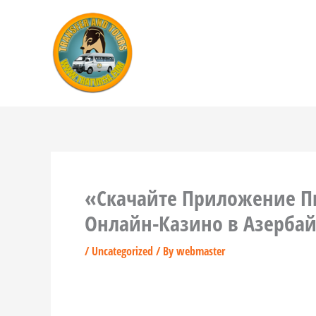
Skip
to
content
«Скачайте Приложение Пи
Онлайн-Казино в Азерба
/
Uncategorized
/ By
webmaster