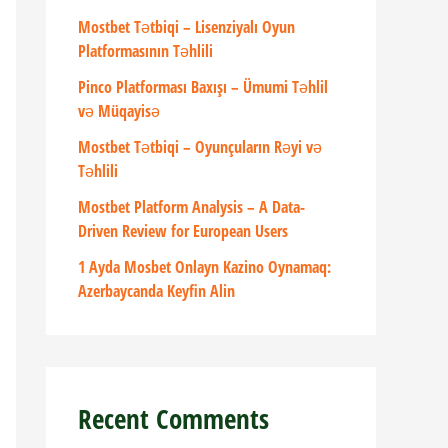
f
Mostbet Tətbiqi – Lisenziyalı Oyun
Platformasının Təhlili
o
r
Pinco Platforması Baxışı – Ümumi Təhlil
və Müqayisə
:
Mostbet Tətbiqi – Oyunçuların Rəyi və
Təhlili
Mostbet Platform Analysis – A Data-
Driven Review for European Users
1 Ayda Mosbet Onlayn Kazino Oynamaq:
Azerbaycanda Keyfin Alin
Recent Comments