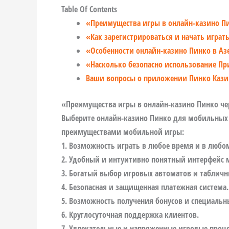
Table Of Contents
«Преимущества игры в онлайн-казино П
«Как зарегистрироваться и начать играт
«Особенности онлайн-казино Пинко в А
«Насколько безопасно использование П
Ваши вопросы о приложении Пинко Кази
«Преимущества игры в онлайн-казино Пинко ч
Выберите онлайн-казино Пинко для мобильных 
преимуществами мобильной игры:
1. Возможность играть в любое время и в любом
2. Удобный и интуитивно понятный интерфейс
3. Богатый выбор игровых автоматов и табличн
4. Безопасная и защищенная платежная система.
5. Возможность получения бонусов и специаль
6. Круглосуточная поддержка клиентов.
7. Увлекательные и напряженные игровые проце