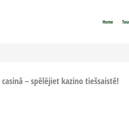
Home
Tou
 casinā – spēlējiet kazino tiešsaistē!