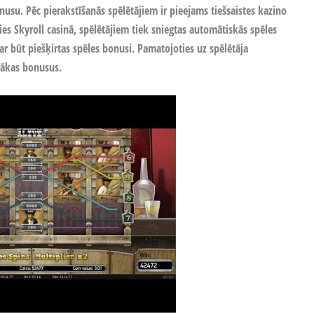
usu. Pēc pierakstīšanās spēlētājiem ir pieejams tiešsaistes kazino
es Skyroll casinā, spēlētājiem tiek sniegtas automātiskās spēles
ar būt piešķirtas spēles bonusi. Pamatojoties uz spēlētāja
irākas bonusus.