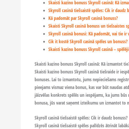
Skaisti kazino bonuss Skyroll casinā: Kā izma
Skyroll casinā tiešsaistē spēles: Cik ir daudz
Kā padomāt par Skyroll casinā bonuss?
Skaisti Skyroll casinā bonuss un tiešsaistes s
Skyroll casinā bonusi: Kā padomāt, vai tie ir 
Cik it kostē Skyroll casinā spēles un bonuss?
Skaisti kazino bonuss Skyroll casinā – spēlēji
Skaisti kazino bonuss Skyroll casinā: Kā izmantot tie
Skaisti kazino bonuss Skyroll casinā tiešraide ir ies
bonuses. Lai to izmantotu, jums nepieciešams registru
pieejams vismaz viena bonus, kas var būt naudas atde
jāizvēlas konkrets spēlēs un iespējams, ka jums būs 
bonusa, jūs varat saņemt izteikumu un izmantot to na
Skyroll casinā tiešsaistē spēles: Cik ir daudz bonuss?
Skyroll casinā tiešsaistē spēles palīdzēs ātrināt labā