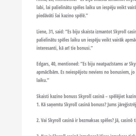
labi, lai palielinātu spēles laiku un iespēju veikt va
piedāvāti šai kazino spēlē.”
Liene, 31, said: “Es biju skaista izmantot Skyroll casi
palielinātu spēles laiku un iespēju veikt vairāk apmācīb
interesanti, kā arī tie bonusi.”
Edgars, 40, mentioned: “Es biju neatpazīstams ar Skyr
apmācībām. Es neiespējotu neviens no bonusiem, jo 
laiku.”
Skaisti kazino bonuss Skyroll casinā – spēlējiet kazin
1. Kā saņemtu Skyroll casinā bonuss? Jums jāreģistrēj
2. Vai Skyroll casinā ir bezmaksas spēles? Jā, casinō 