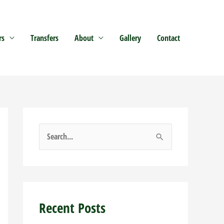
rs
Transfers
About
Gallery
Contact
S
e
a
r
c
Recent Posts
h