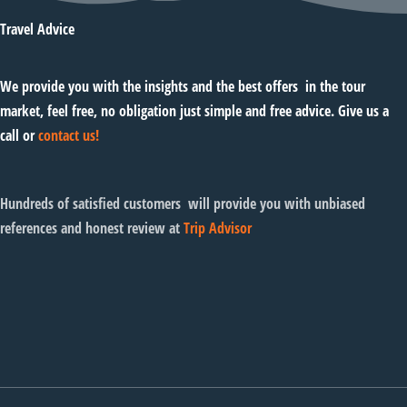
Travel Advice
We provide you with the insights and the best offers in the tour
market, feel free, no obligation just simple and free advice. Give us a
call or
contact us!
Hundreds of satisfied customers will provide you with unbiased
references and honest review at
Trip Advisor