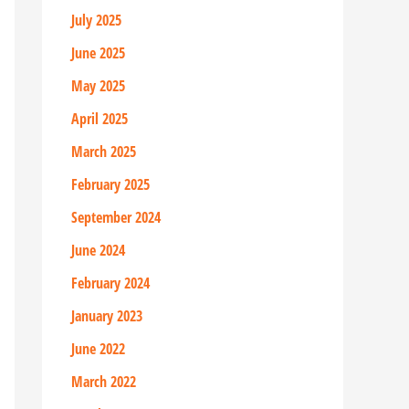
July 2025
June 2025
May 2025
April 2025
March 2025
February 2025
September 2024
June 2024
February 2024
January 2023
June 2022
March 2022