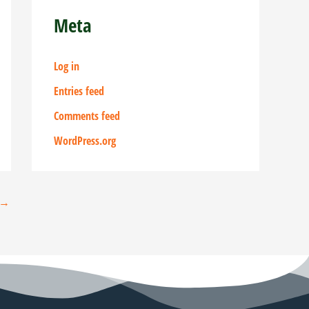
Meta
Log in
Entries feed
Comments feed
WordPress.org
→