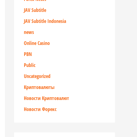
JAV Subtitle
JAV Subtitle Indonesia
news
Online Casino
PBN
Public
Uncategorized
Криптовалюты
Новости Криптовалют
Новости Форекс