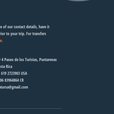
e of our contact details, have it
ior to your trip. For transfers
e.
 4 Paseo de los Turistas, Puntarenas
sta Rica
 619 2723903 USA
06 83964864 CR
atursa@gmail.com