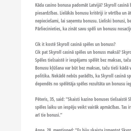
Kāda casino bonusa padomāt Latvijā? Skyroll casinā bon
piesardzības. Lielākās bonusu kritēriji ir vērtība un 
nepieciešami, lai saņemtu bonusu. Lieliski bonusi, be
Pārliecinieties, ka zināt savu spēli un bonusu nosacī
Cik it kostē Skyroll casinā spēles un bonuss?
Cik pat Skyroll casinā spēles un bonuss maksā? Skyro
Spēles tiešsaistē ir iespējams spēlēt bez maksas, tač
Bonusu kļūšana var būt bez maksas, taču tieši kādā v
politika. Nekādē nebūs parādīts, ka Skyroll casinā s
dependēs no spēlētāja spēles rezultāta un bonusu ieg
Pēteris, 35, said: “Skaisti kazino bonuses tiešsaistē S
spēles laiku un iespēju veikt vairāk apmācības. Tas ir i
arī tie bonusi.”
Anna, 28, mentioned: “Es biju skaista izmantot Skyroll 