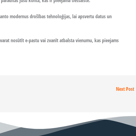
 parādītas jūsu kontā, kas ir pieejama tiešsaistē.
izmanto modernus drošības tehnoloģijas, lai apsvertu datus un
 varat nosūtīt e-pastu vai zvanīt atbalsta vienumu, kas pieejams
Next Post