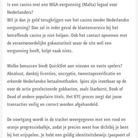
Is een casino met een MGA-vergunning (Malta) legaal voor
Nederlanders?
Wil je dan je geld terugkrijgen van het casino zonder Nederlandse
vergunning? Dan zal in ieder geval de klantenservice bij het
betreffende casino je niet helpen. Ook het contact opnemen met
de verantwoordelijke gokautoriteit waar de site wél een
vergunning heeft, helpt vaak niets.
Welke bonussen biedt QuickSlot aan nieuwe en vaste spelers?
Absoluut, dankzij licenties, encryptie, tweestapsverificatie en
erkende Nederlandse betaalmethoden. Spins zijn inzetbaar op de
voor de actie geselecteerde gokkasten, zoals Starburst, Book of
Dead of andere populaire titels. Het KYC-proces zorgt dat jouw
transacties veilig en correct worden afgehandeld.
De voortgang wordt in de tracker weergegeven met een rood en
oranje progressiebalkje, zodat je precies weet hoe dichtbij je bent
bij het vrijspelen. Je hebt een geldig identiteitsbewijs (paspoort of