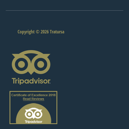
Copyright © 2026 Tratursa