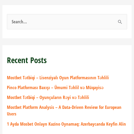
S
e
a
r
Recent Posts
c
h
f
Mostbet Tətbiqi – Lisenziyalı Oyun Platformasının Təhlili
o
Pinco Platforması Baxışı – Ümumi Təhlil və Müqayisə
r
Mostbet Tətbiqi – Oyunçuların Rəyi və Təhlili
:
Mostbet Platform Analysis – A Data-Driven Review for European
Users
1 Ayda Mosbet Onlayn Kazino Oynamaq: Azerbaycanda Keyfin Alin