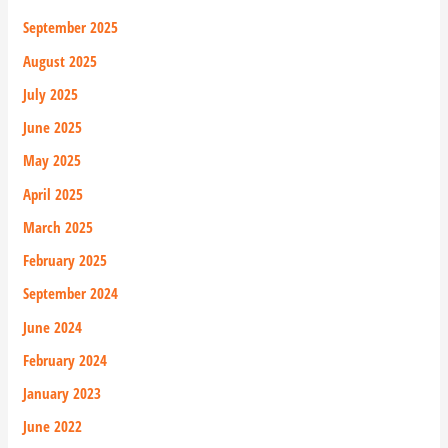
September 2025
August 2025
July 2025
June 2025
May 2025
April 2025
March 2025
February 2025
September 2024
June 2024
February 2024
January 2023
June 2022