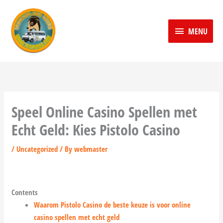
Skip
MENU
to
content
MENU
Speel Online Casino Spellen met
Echt Geld: Kies Pistolo Casino
/
Uncategorized
/ By
webmaster
Contents
Waarom Pistolo Casino de beste keuze is voor online
casino spellen met echt geld