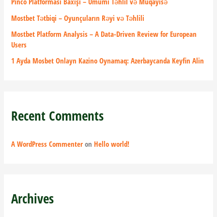
Pinco Platforması Baxışı – Ümumi Təhlil və Müqayisə
r
Mostbet Tətbiqi – Oyunçuların Rəyi və Təhlili
:
Mostbet Platform Analysis – A Data-Driven Review for European
Users
1 Ayda Mosbet Onlayn Kazino Oynamaq: Azerbaycanda Keyfin Alin
Recent Comments
A WordPress Commenter
on
Hello world!
Archives