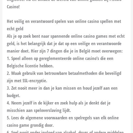
Casino!
Het veilig en verantwoord spelen van online casino spellen met
echt geld
Als je op zoek bent naar spannende online casino games met echt
geld, is het belangrijk dat je dat op een veilige en verantwoorde
manier doet. Hier zijn 7 dingen die je in België moet overwegen:
1. Speel alleen op gereglementeerde online casino’s die een
Belgische licentie hebben.
2. Maak gebruik van betrouwbare betaalmethoden die beveiligd
zijn met SSL-encryptie.
3. Zet nooit meer in dan je kan missen en houd jezelf aan een
budget.
4. Neem jezelf in de kijker en zoek hulp als je denkt dat je
misschien aan speloverslaving lijdt.
5. Lees de algemene voorwaarden en spelregels van elk online
casino game grondig door.
6. Spel nooit onder invloed van alcohol, drugs of andere middelen.