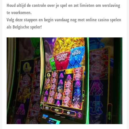
Houd altijd de controle over je spel en zet limieten om verslaving
te voorkomen.
Volg deze stappen en begin vandaag nog met online casino spelen
als Belgische speler!