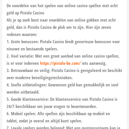
De voordelen van het spelen van online casino spellen met echt
geld op Pistolo Casino
Als je op zoek bent naar voordelen van online gokken met echt
geld, dan is Pistolo Casino de plek om te zijn. Hier zijn zeven
redenen waarom:
1. Grote bonussen: Pistolo Casino biedt generieuze bonussen voor
nieuwe en bestaande spelers.
2. Veel variatie: Met een groot aanbod van online casino spellen,
is er voor iedereen
https://pistolo-be.com/
iets aanwezig.
3. Betrouwbaar en veilig: Pistolo Casino is gereguleerd en beschikt
over moderne beveiligingstechnieken.
4. Snelle uitbetalingen: Gewonnen geld kan gemakkelijk en snel
worden uitbetaald.
5. Goede klantenservice: De klantenservice van Pistolo Casino is
24/7 beschikbaar om jouw vragen te beantwoorden.
6. Mobiel spelen: Alle spellen zijn beschikbaar op mobiel en
tablet, zodat je overal en altijd kunt spelen.
7. Loyale spelers worden beloond: Met een puntensysteem kan je