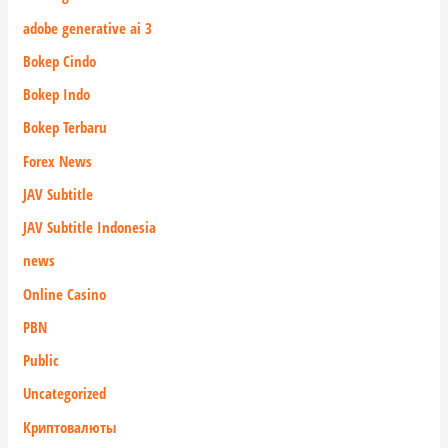
adobe generative ai 3
Bokep Cindo
Bokep Indo
Bokep Terbaru
Forex News
JAV Subtitle
JAV Subtitle Indonesia
news
Online Casino
PBN
Public
Uncategorized
Криптовалюты