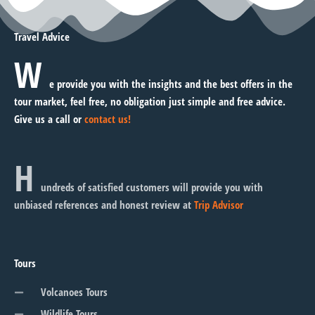
Travel Advice
W
e provide you with the insights and the best offers in the
tour market, feel free, no obligation just simple and free advice.
Give us a call or
contact us!
H
undreds of satisfied customers will provide you with
unbiased references and honest review at
Trip Advisor
Tours
Volcanoes Tours
Wildlife Tours