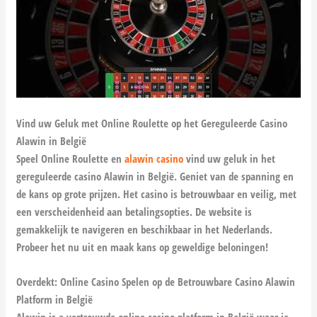
Vind uw Geluk met Online Roulette op het Gereguleerde Casino
Alawin in België
Speel Online Roulette en
alawin casino
vind uw geluk in het
gereguleerde casino Alawin in België. Geniet van de spanning en
de kans op grote prijzen. Het casino is betrouwbaar en veilig, met
een verscheidenheid aan betalingsopties. De website is
gemakkelijk te navigeren en beschikbaar in het Nederlands.
Probeer het nu uit en maak kans op geweldige beloningen!
Overdekt: Online Casino Spelen op de Betrouwbare Casino Alawin
Platform in België