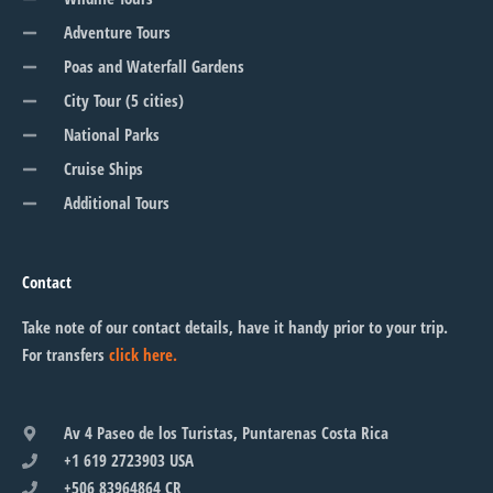
Adventure Tours
Poas and Waterfall Gardens
City Tour (5 cities)
National Parks
Cruise Ships
Additional Tours
Contact
Take note of our contact details, have it handy prior to your trip.
For transfers
click here.
Av 4 Paseo de los Turistas, Puntarenas Costa Rica
+1 619 2723903 USA
+506 83964864 CR