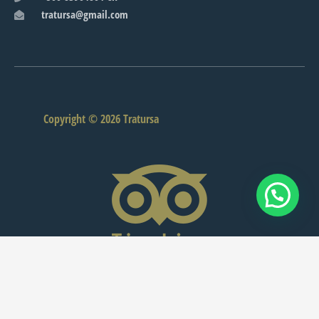
tratursa@gmail.com
Copyright © 2026 Tratursa