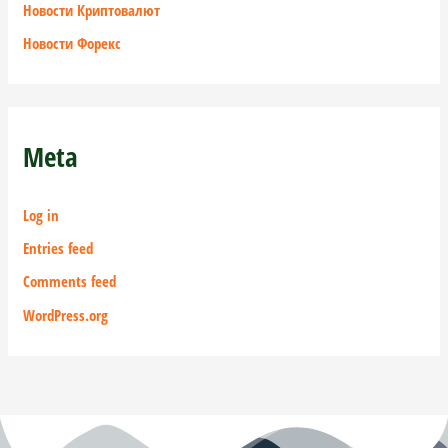
Новости Криптовалют
Новости Форекс
Meta
Log in
Entries feed
Comments feed
WordPress.org