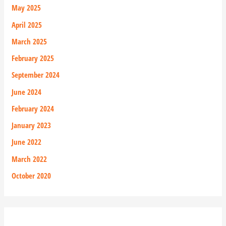
May 2025
April 2025
March 2025
February 2025
September 2024
June 2024
February 2024
January 2023
June 2022
March 2022
October 2020