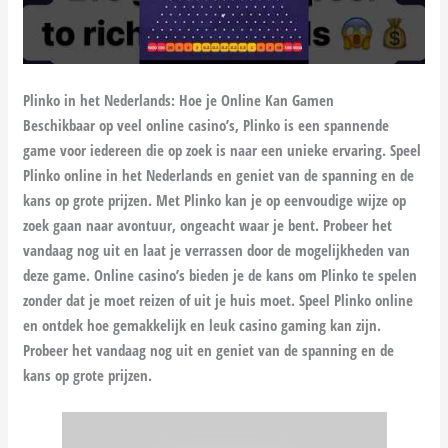
Plinko in het Nederlands: Hoe je Online Kan Gamen
Beschikbaar op veel online casino’s, Plinko is een spannende
game voor iedereen die op zoek is naar een unieke ervaring. Speel
Plinko online in het Nederlands en geniet van de spanning en de
kans op grote prijzen. Met Plinko kan je op eenvoudige wijze op
zoek gaan naar avontuur, ongeacht waar je bent. Probeer het
vandaag nog uit en laat je verrassen door de mogelijkheden van
deze game. Online casino’s bieden je de kans om Plinko te spelen
zonder dat je moet reizen of uit je huis moet. Speel Plinko online
en ontdek hoe gemakkelijk en leuk casino gaming kan zijn.
Probeer het vandaag nog uit en geniet van de spanning en de
kans op grote prijzen.