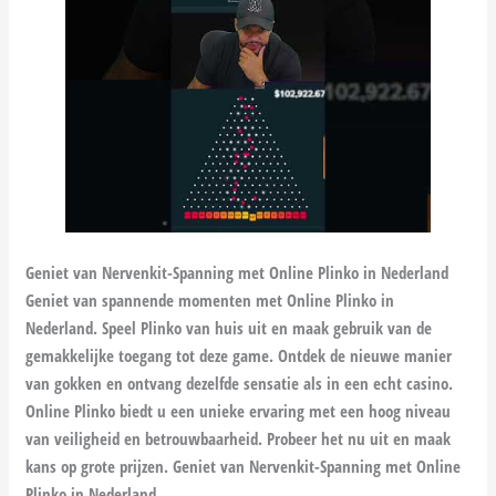
Geniet van Nervenkit-Spanning met Online Plinko in Nederland
Geniet van spannende momenten met Online Plinko in
Nederland. Speel Plinko van huis uit en maak gebruik van de
gemakkelijke toegang tot deze game. Ontdek de nieuwe manier
van gokken en ontvang dezelfde sensatie als in een echt casino.
Online Plinko biedt u een unieke ervaring met een hoog niveau
van veiligheid en betrouwbaarheid. Probeer het nu uit en maak
kans op grote prijzen. Geniet van Nervenkit-Spanning met Online
Plinko in Nederland.