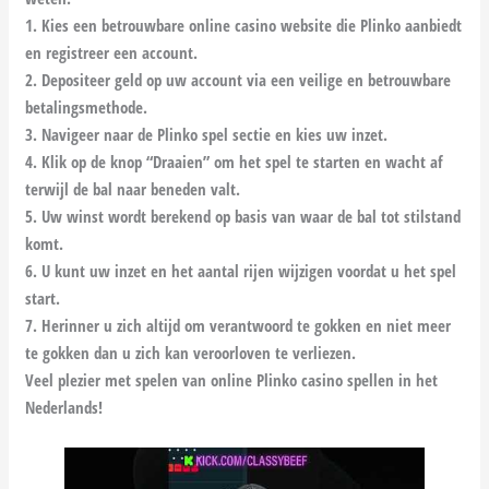
1. Kies een betrouwbare online casino website die Plinko aanbiedt
en registreer een account.
2. Depositeer geld op uw account via een veilige en betrouwbare
betalingsmethode.
3. Navigeer naar de Plinko spel sectie en kies uw inzet.
4. Klik op de knop “Draaien” om het spel te starten en wacht af
terwijl de bal naar beneden valt.
5. Uw winst wordt berekend op basis van waar de bal tot stilstand
komt.
6. U kunt uw inzet en het aantal rijen wijzigen voordat u het spel
start.
7. Herinner u zich altijd om verantwoord te gokken en niet meer
te gokken dan u zich kan veroorloven te verliezen.
Veel plezier met spelen van online Plinko casino spellen in het
Nederlands!