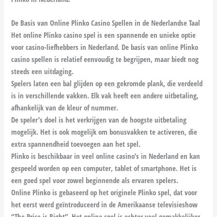
De Basis van Online Plinko Casino Spellen in de Nederlandse Taal
Het online Plinko casino spel is een spannende en unieke optie
voor casino-liefhebbers in Nederland. De basis van online Plinko
casino spellen is relatief eenvoudig te begrijpen, maar biedt nog
steeds een uitdaging.
Spelers laten een bal glijden op een gekromde plank, die verdeeld
is in verschillende vakken. Elk vak heeft een andere uitbetaling,
afhankelijk van de kleur of nummer.
De speler’s doel is het verkrijgen van de hoogste uitbetaling
mogelijk. Het is ook mogelijk om bonusvakken te activeren, die
extra spannendheid toevoegen aan het spel.
Plinko is beschikbaar in veel online casino’s in Nederland en kan
gespeeld worden op een computer, tablet of smartphone. Het is
een goed spel voor zowel beginnende als ervaren spelers.
Online Plinko is gebaseerd op het originele Plinko spel, dat voor
het eerst werd geïntroduceerd in de Amerikaanse televisieshow
“The Price is Right”. Het online spel is echter veel gemakkelijker