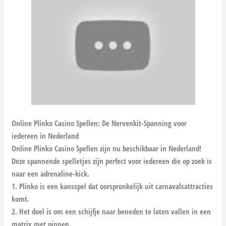
Online Plinko Casino Spellen: De Nervenkit-Spanning voor
iedereen in Nederland
Online Plinko Casino Spellen zijn nu beschikbaar in Nederland!
Deze spannende spelletjes zijn perfect voor iedereen die op zoek is
naar een adrenaline-kick.
1. Plinko is een kansspel dat oorspronkelijk uit carnavalsattracties
komt.
2. Het doel is om een schijfje naar beneden te laten vallen in een
matrix met pinnen.