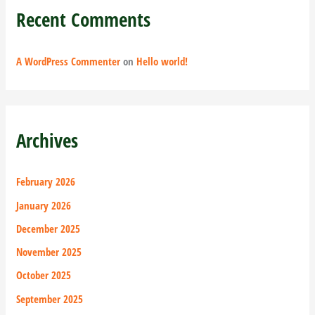
Recent Comments
A WordPress Commenter
on
Hello world!
Archives
February 2026
January 2026
December 2025
November 2025
October 2025
September 2025