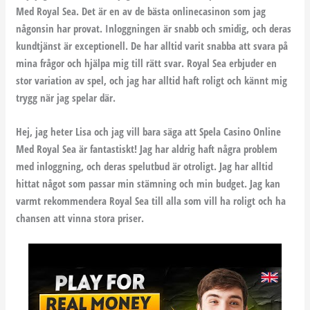
Med Royal Sea. Det är en av de bästa onlinecasinon som jag
någonsin har provat. Inloggningen är snabb och smidig, och deras
kundtjänst är exceptionell. De har alltid varit snabba att svara på
mina frågor och hjälpa mig till rätt svar. Royal Sea erbjuder en
stor variation av spel, och jag har alltid haft roligt och kännt mig
trygg när jag spelar där.
Hej, jag heter Lisa och jag vill bara säga att Spela Casino Online
Med Royal Sea är fantastiskt! Jag har aldrig haft några problem
med inloggning, och deras spelutbud är otroligt. Jag har alltid
hittat något som passar min stämning och min budget. Jag kan
varmt rekommendera Royal Sea till alla som vill ha roligt och ha
chansen att vinna stora priser.