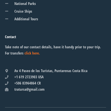
National Parks
Cruise Ships
Additional Tours
Contact
Take note of our contact details, have it handy prior to your trip.
For transfers
click here.
Av 4 Paseo de los Turistas, Puntarenas Costa Rica
+1 619 2723903 USA
+506 83964864 CR
tratursa@gmail.com