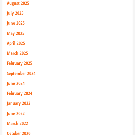
August 2025
July 2025
June 2025
May 2025
April 2025
March 2025
February 2025
September 2024
June 2024
February 2024
January 2023
June 2022
March 2022
October 2020