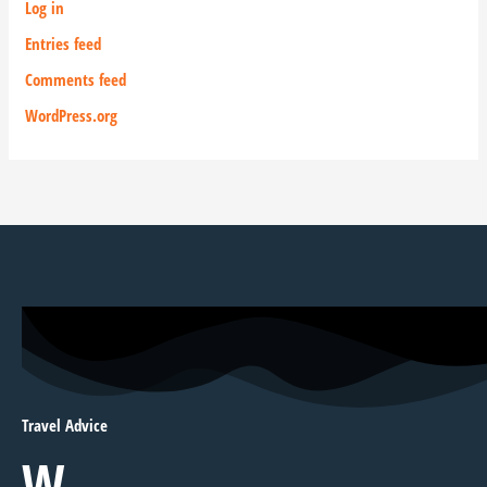
Log in
Entries feed
Comments feed
WordPress.org
Travel Advice
W