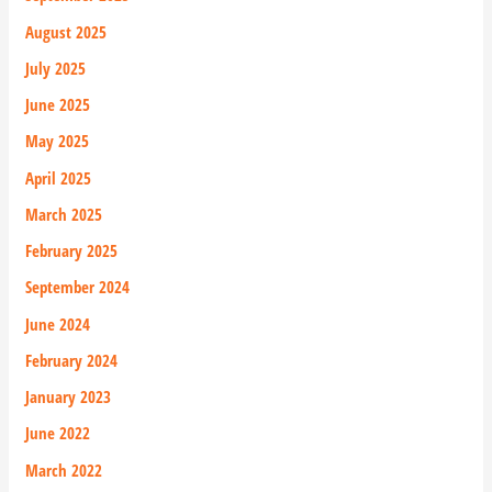
August 2025
July 2025
June 2025
May 2025
April 2025
March 2025
February 2025
September 2024
June 2024
February 2024
January 2023
June 2022
March 2022