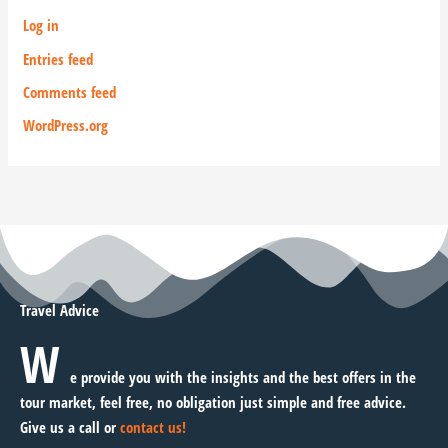
Log in
Entries feed
Comments feed
WordPress.org
Travel Advice
W
e provide you with the insights and the best offers in the
tour market, feel free, no obligation just simple and free advice.
Give us a call or
contact us!