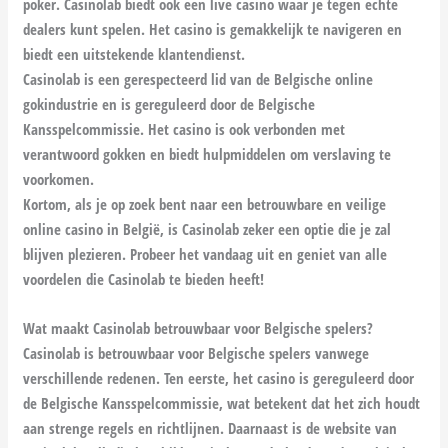
poker. Casinolab biedt ook een live casino waar je tegen echte
dealers kunt spelen. Het casino is gemakkelijk te navigeren en
biedt een uitstekende klantendienst.
Casinolab is een gerespecteerd lid van de Belgische online
gokindustrie en is gereguleerd door de Belgische
Kansspelcommissie. Het casino is ook verbonden met
verantwoord gokken en biedt hulpmiddelen om verslaving te
voorkomen.
Kortom, als je op zoek bent naar een betrouwbare en veilige
online casino in België, is Casinolab zeker een optie die je zal
blijven plezieren. Probeer het vandaag uit en geniet van alle
voordelen die Casinolab te bieden heeft!
Wat maakt Casinolab betrouwbaar voor Belgische spelers?
Casinolab is betrouwbaar voor Belgische spelers vanwege
verschillende redenen. Ten eerste, het casino is gereguleerd door
de Belgische Kansspelcommissie, wat betekent dat het zich houdt
aan strenge regels en richtlijnen. Daarnaast is de website van