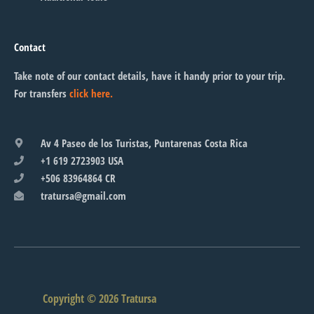
Contact
Take note of our contact details, have it handy prior to your trip.
For transfers
click here.
Av 4 Paseo de los Turistas, Puntarenas Costa Rica
+1 619 2723903 USA
+506 83964864 CR
tratursa@gmail.com
Copyright © 2026 Tratursa