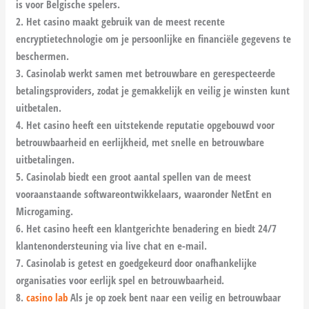
is voor Belgische spelers.
2. Het casino maakt gebruik van de meest recente
encryptietechnologie om je persoonlijke en financiële gegevens te
beschermen.
3. Casinolab werkt samen met betrouwbare en gerespecteerde
betalingsproviders, zodat je gemakkelijk en veilig je winsten kunt
uitbetalen.
4. Het casino heeft een uitstekende reputatie opgebouwd voor
betrouwbaarheid en eerlijkheid, met snelle en betrouwbare
uitbetalingen.
5. Casinolab biedt een groot aantal spellen van de meest
vooraanstaande softwareontwikkelaars, waaronder NetEnt en
Microgaming.
6. Het casino heeft een klantgerichte benadering en biedt 24/7
klantenondersteuning via live chat en e-mail.
7. Casinolab is getest en goedgekeurd door onafhankelijke
organisaties voor eerlijk spel en betrouwbaarheid.
8.
casino lab
Als je op zoek bent naar een veilig en betrouwbaar