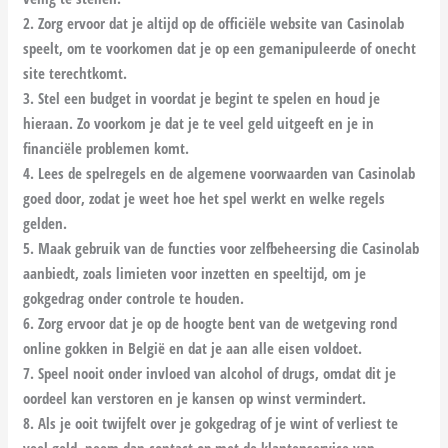
2. Zorg ervoor dat je altijd op de officiële website van Casinolab
speelt, om te voorkomen dat je op een gemanipuleerde of onecht
site terechtkomt.
3. Stel een budget in voordat je begint te spelen en houd je
hieraan. Zo voorkom je dat je te veel geld uitgeeft en je in
financiële problemen komt.
4. Lees de spelregels en de algemene voorwaarden van Casinolab
goed door, zodat je weet hoe het spel werkt en welke regels
gelden.
5. Maak gebruik van de functies voor zelfbeheersing die Casinolab
aanbiedt, zoals limieten voor inzetten en speeltijd, om je
gokgedrag onder controle te houden.
6. Zorg ervoor dat je op de hoogte bent van de wetgeving rond
online gokken in België en dat je aan alle eisen voldoet.
7. Speel nooit onder invloed van alcohol of drugs, omdat dit je
oordeel kan verstoren en je kansen op winst vermindert.
8. Als je ooit twijfelt over je gokgedrag of je wint of verliest te