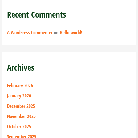
Recent Comments
A WordPress Commenter
on
Hello world!
Archives
February 2026
January 2026
December 2025
November 2025
October 2025
September 2025