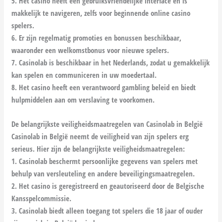
5. Het casino heeft een gebruiksvriendelijke interface en is
makkelijk te navigeren, zelfs voor beginnende online casino
spelers.
6. Er zijn regelmatig promoties en bonussen beschikbaar,
waaronder een welkomstbonus voor nieuwe spelers.
7. Casinolab is beschikbaar in het Nederlands, zodat u gemakkelijk
kan spelen en communiceren in uw moedertaal.
8. Het casino heeft een verantwoord gambling beleid en biedt
hulpmiddelen aan om verslaving te voorkomen.
De belangrijkste veiligheidsmaatregelen van Casinolab in België
Casinolab in België neemt de veiligheid van zijn spelers erg
serieus. Hier zijn de belangrijkste veiligheidsmaatregelen:
1. Casinolab beschermt persoonlijke gegevens van spelers met
behulp van versleuteling en andere beveiligingsmaatregelen.
2. Het casino is geregistreerd en geautoriseerd door de Belgische
Kansspelcommissie.
3. Casinolab biedt alleen toegang tot spelers die 18 jaar of ouder