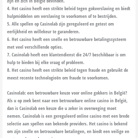
zijn en zich in België bevinden.
4. Het casino heeft een strikte beleid tegen gokverslaving en biedt
hulpmiddelen om verslaving te voorkomen of te bestrijden.
5. Alle spellen op Casinolab zijn gereguleerd en getest om
eerlijkheid en willekeur te garanderen.
6. Het casino heeft een snelle en betrouwbare betalingssysteem
met veel verschillende opties.
7. Casinolab heeft een klantendienst die 24/7 beschikbaar is om
hulp te bieden bij elke vraag of probleem.
8. Het casino heeft een strikte beleid tegen fraude en gebruikt de
meest recente technologieën om fraude te voorkomen.
Casinolab: een betrouwbare keuze voor online gokkers in België?
Als u op zoek bent naar een betrouwbare online casino in België,
dan is Casinolab een keuze die u zeker in overweging moet
nemen. Casinolab is een gereguleerd online casino met een brede
selectie aan spellen van bekende providers. Het casino is bekend
om zijn snelle en betrouwbare betalingen, en biedt een veilige en