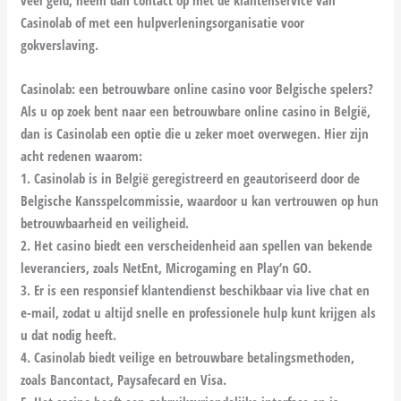
veel geld, neem dan contact op met de klantenservice van
Casinolab of met een hulpverleningsorganisatie voor
gokverslaving.
Casinolab: een betrouwbare online casino voor Belgische spelers?
Als u op zoek bent naar een betrouwbare online casino in België,
dan is Casinolab een optie die u zeker moet overwegen. Hier zijn
acht redenen waarom:
1. Casinolab is in België geregistreerd en geautoriseerd door de
Belgische Kansspelcommissie, waardoor u kan vertrouwen op hun
betrouwbaarheid en veiligheid.
2. Het casino biedt een verscheidenheid aan spellen van bekende
leveranciers, zoals NetEnt, Microgaming en Play’n GO.
3. Er is een responsief klantendienst beschikbaar via live chat en
e-mail, zodat u altijd snelle en professionele hulp kunt krijgen als
u dat nodig heeft.
4. Casinolab biedt veilige en betrouwbare betalingsmethoden,
zoals Bancontact, Paysafecard en Visa.