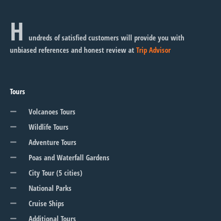
H
undreds of satisfied customers will provide you with
unbiased references and honest review at
Trip Advisor
Tours
Volcanoes Tours
Wildlife Tours
Adventure Tours
Poas and Waterfall Gardens
City Tour (5 cities)
National Parks
Cruise Ships
Additional Tours