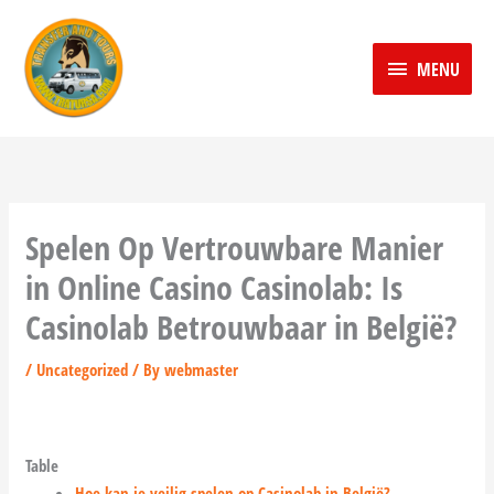
Skip
MENU
to
content
MENU
Spelen Op Vertrouwbare Manier
in Online Casino Casinolab: Is
Casinolab Betrouwbaar in België?
/
Uncategorized
/ By
webmaster
Table
Hoe kan je veilig spelen op Casinolab in België?