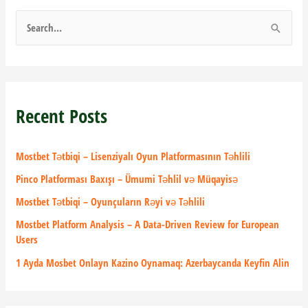
S
e
a
r
Recent Posts
c
h
f
Mostbet Tətbiqi – Lisenziyalı Oyun Platformasının Təhlili
o
Pinco Platforması Baxışı – Ümumi Təhlil və Müqayisə
r
Mostbet Tətbiqi – Oyunçuların Rəyi və Təhlili
:
Mostbet Platform Analysis – A Data-Driven Review for European
Users
1 Ayda Mosbet Onlayn Kazino Oynamaq: Azerbaycanda Keyfin Alin