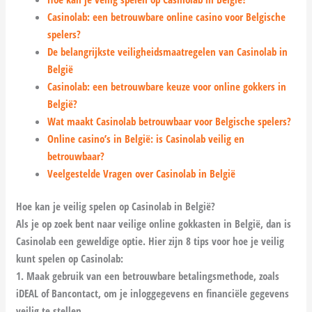
Casinolab: een betrouwbare online casino voor Belgische
spelers?
De belangrijkste veiligheidsmaatregelen van Casinolab in
België
Casinolab: een betrouwbare keuze voor online gokkers in
België?
Wat maakt Casinolab betrouwbaar voor Belgische spelers?
Online casino’s in België: is Casinolab veilig en
betrouwbaar?
Veelgestelde Vragen over Casinolab in België
Hoe kan je veilig spelen op Casinolab in België?
Als je op zoek bent naar veilige online gokkasten in België, dan is
Casinolab een geweldige optie. Hier zijn 8 tips voor hoe je veilig
kunt spelen op Casinolab:
1. Maak gebruik van een betrouwbare betalingsmethode, zoals
iDEAL of Bancontact, om je inloggegevens en financiële gegevens
veilig te stellen.