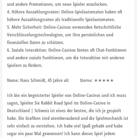
und andere Promotionen, um neue Spieler anzulocken.
4. Höhere Auszahlungsraten: Online-Spielautomaten haben oft
höhere Auszahlungsraten als traditionelle Spielautomaten.
5. Mehr Sicherheit: Online-Casinos verwenden fortschrittliche
Verschlüsselungstechnologien, um Ihre persönlichen und
finanziellen Daten zu schützen.
6. Soziale Interaktion: Online-Casinos bieten oft Chat-Funktionen
und andere soziale Funktionen, um die Interaktion mit anderen
Spielern zu fördern.
Name: Hans Schmidt, 45 Jahre alt Sterne: ★★★★★
Ich bin ein begeisterter Spieler von Online-Casinos und ich muss
sagen, Spielen Sie Rabbit Road Spiel im Online-Casino in
Deutschland | Schweiz ist eines der besten, die ich je gespielt
habe. Die Grafiken sind atemberaubend und die Spielmechanik ist
sehr einfach zu verstehen. Ich habe viel Spaß gehabt und habe
sogar ein paar Mal gewonnen! Ich kann dieses Spiel jedem