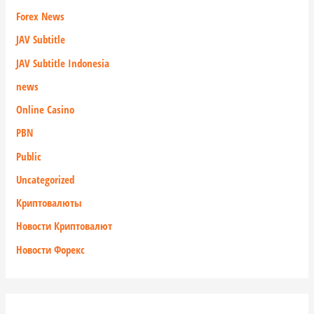
Forex News
JAV Subtitle
JAV Subtitle Indonesia
news
Online Casino
PBN
Public
Uncategorized
Криптовалюты
Новости Криптовалют
Новости Форекс