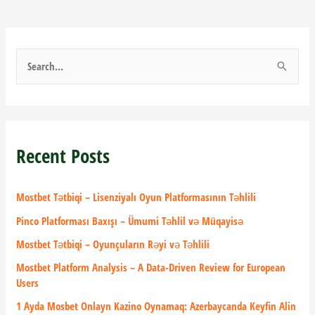
S
e
a
r
Recent Posts
c
h
f
Mostbet Tətbiqi – Lisenziyalı Oyun Platformasının Təhlili
o
Pinco Platforması Baxışı – Ümumi Təhlil və Müqayisə
r
Mostbet Tətbiqi – Oyunçuların Rəyi və Təhlili
:
Mostbet Platform Analysis – A Data-Driven Review for European
Users
1 Ayda Mosbet Onlayn Kazino Oynamaq: Azerbaycanda Keyfin Alin