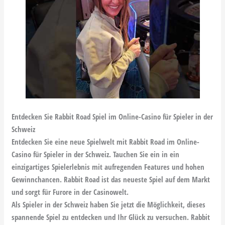
Entdecken Sie Rabbit Road Spiel im Online-Casino für Spieler in der
Schweiz
Entdecken Sie eine neue Spielwelt mit Rabbit Road im Online-
Casino für Spieler in der Schweiz. Tauchen Sie ein in ein
einzigartiges Spielerlebnis mit aufregenden Features und hohen
Gewinnchancen. Rabbit Road ist das neueste Spiel auf dem Markt
und sorgt für Furore in der Casinowelt.
Als Spieler in der Schweiz haben Sie jetzt die Möglichkeit, dieses
spannende Spiel zu entdecken und Ihr Glück zu versuchen. Rabbit