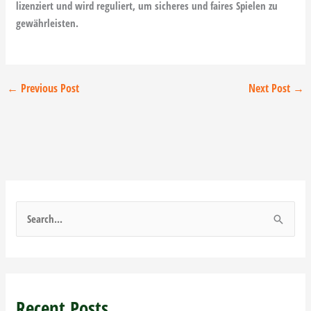
lizenziert und wird reguliert, um sicheres und faires Spielen zu
gewährleisten.
←
Previous Post
Next Post
→
S
e
a
r
Recent Posts
c