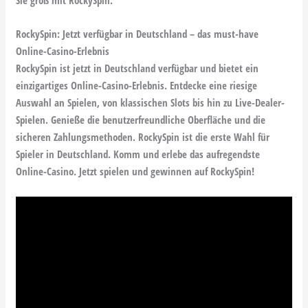
Sie groß mit RockySpin.
RockySpin: Jetzt verfügbar in Deutschland – das must-have
Online-Casino-Erlebnis
RockySpin ist jetzt in Deutschland verfügbar und bietet ein
einzigartiges Online-Casino-Erlebnis. Entdecke eine riesige
Auswahl an Spielen, von klassischen Slots bis hin zu Live-Dealer-
Spielen. Genieße die benutzerfreundliche Oberfläche und die
sicheren Zahlungsmethoden. RockySpin ist die erste Wahl für
Spieler in Deutschland. Komm und erlebe das aufregendste
Online-Casino. Jetzt spielen und gewinnen auf RockySpin!