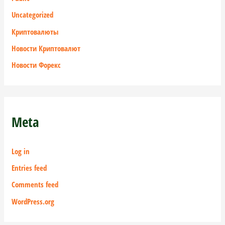
Uncategorized
Криптовалюты
Новости Криптовалют
Новости Форекс
Meta
Log in
Entries feed
Comments feed
WordPress.org