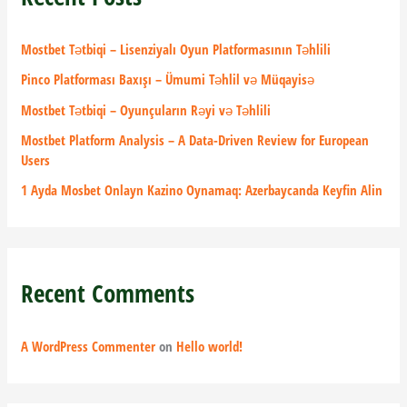
h
f
Mostbet Tətbiqi – Lisenziyalı Oyun Platformasının Təhlili
o
Pinco Platforması Baxışı – Ümumi Təhlil və Müqayisə
r
Mostbet Tətbiqi – Oyunçuların Rəyi və Təhlili
:
Mostbet Platform Analysis – A Data-Driven Review for European
Users
1 Ayda Mosbet Onlayn Kazino Oynamaq: Azerbaycanda Keyfin Alin
Recent Comments
A WordPress Commenter
on
Hello world!