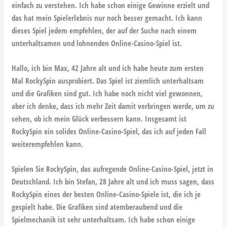
einfach zu verstehen. Ich habe schon einige Gewinne erzielt und
das hat mein Spielerlebnis nur noch besser gemacht. Ich kann
dieses Spiel jedem empfehlen, der auf der Suche nach einem
unterhaltsamen und lohnenden Online-Casino-Spiel ist.
Hallo, ich bin Max, 42 Jahre alt und ich habe heute zum ersten
Mal RockySpin ausprobiert. Das Spiel ist ziemlich unterhaltsam
und die Grafiken sind gut. Ich habe noch nicht viel gewonnen,
aber ich denke, dass ich mehr Zeit damit verbringen werde, um zu
sehen, ob ich mein Glück verbessern kann. Insgesamt ist
RockySpin ein solides Online-Casino-Spiel, das ich auf jeden Fall
weiterempfehlen kann.
Spielen Sie RockySpin, das aufregende Online-Casino-Spiel, jetzt in
Deutschland. Ich bin Stefan, 28 Jahre alt und ich muss sagen, dass
RockySpin eines der besten Online-Casino-Spiele ist, die ich je
gespielt habe. Die Grafiken sind atemberaubend und die
Spielmechanik ist sehr unterhaltsam. Ich habe schon einige