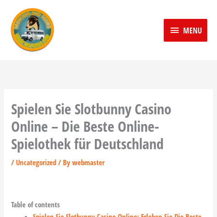
Skip
MENU
to
content
MENU
Spielen Sie Slotbunny Casino
Online – Die Beste Online-
Spielothek für Deutschland
/
Uncategorized
/ By
webmaster
Table of contents
Spielen Sie Slotbunny Casino Online: Erleben Sie Die Beste