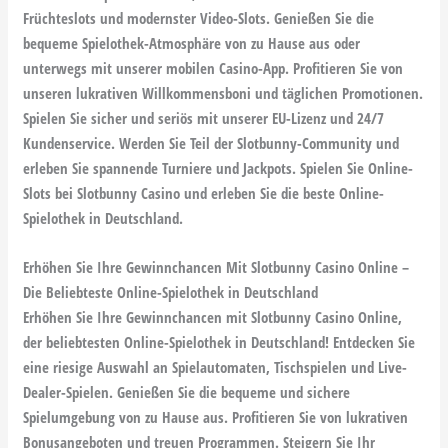
Früchteslots und modernster Video-Slots. Genießen Sie die
bequeme Spielothek-Atmosphäre von zu Hause aus oder
unterwegs mit unserer mobilen Casino-App. Profitieren Sie von
unseren lukrativen Willkommensboni und täglichen Promotionen.
Spielen Sie sicher und seriös mit unserer EU-Lizenz und 24/7
Kundenservice. Werden Sie Teil der Slotbunny-Community und
erleben Sie spannende Turniere und Jackpots. Spielen Sie Online-
Slots bei Slotbunny Casino und erleben Sie die beste Online-
Spielothek in Deutschland.
Erhöhen Sie Ihre Gewinnchancen Mit Slotbunny Casino Online –
Die Beliebteste Online-Spielothek in Deutschland
Erhöhen Sie Ihre Gewinnchancen mit Slotbunny Casino Online,
der beliebtesten Online-Spielothek in Deutschland! Entdecken Sie
eine riesige Auswahl an Spielautomaten, Tischspielen und Live-
Dealer-Spielen. Genießen Sie die bequeme und sichere
Spielumgebung von zu Hause aus. Profitieren Sie von lukrativen
Bonusangeboten und treuen Programmen. Steigern Sie Ihr