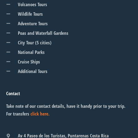
Volcanoes Tours
Wildlife Tours
Adventure Tours
Poas and Waterfall Gardens
City Tour (5 cities)
National Parks
Cruise Ships
Additional Tours
Contact
Take note of our contact details, have it handy prior to your trip.
For transfers
click here.
Av 4 Paseo de los Turistas, Puntarenas Costa Rica