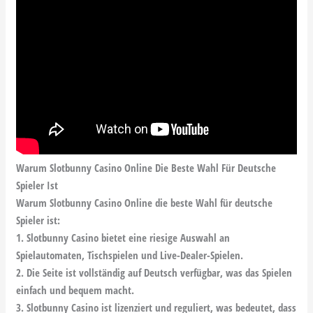
Warum Slotbunny Casino Online Die Beste Wahl Für Deutsche
Spieler Ist
Warum Slotbunny Casino Online die beste Wahl für deutsche
Spieler ist:
1. Slotbunny Casino bietet eine riesige Auswahl an
Spielautomaten, Tischspielen und Live-Dealer-Spielen.
2. Die Seite ist vollständig auf Deutsch verfügbar, was das Spielen
einfach und bequem macht.
3. Slotbunny Casino ist lizenziert und reguliert, was bedeutet, dass